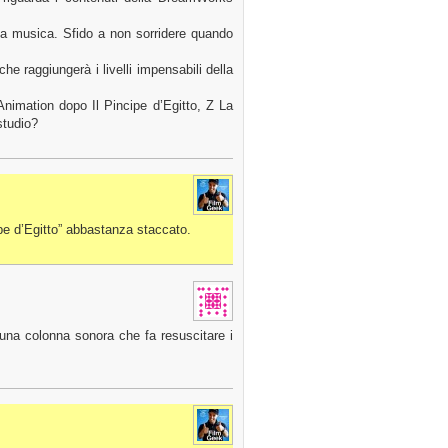
da musica. Sfido a non sorridere quando
he raggiungerà i livelli impensabili della
nimation dopo Il Pincipe d’Egitto, Z La
studio?
ipe d’Egitto” abbastanza staccato.
 una colonna sonora che fa resuscitare i