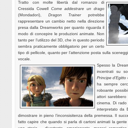
Tratto con molte libertà dal romanzo di
Cressida Cowell
Come addestrare un drago
(Mondadori),
Dragon Trainer
potrebbe
rappresentare un cambio netto nella direzione
presa dalla Dreamworks per quanto riguarda il
modo di concepire le produzioni animate. Non
tanto per l’utilizzo del 3D, che in questo periodo
sembra praticamente obbligatorio per un certo
tipo di pellicole, quanto per l’attenzione posta sulla scenegg
vocale.
Spesso la Dream
incentrati su so
Principe d’Egitto
ha sempre cerc
roboante possibi
attori sarebbero 
cinema. Di rado 
interpretato da
dimostrare in pieno l’inconsisitenza della premessa. Il suc
fatto capire che quando si parla di cartoni animati la gente 
una storia – divertente, emozionante, magari romantica