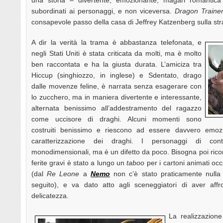
subordinati ai personaggi, e non viceversa.
Dragon Traine
consapevole passo della casa di Jeffrey Katzenberg sulla st
A dir la verità la trama è abbastanza telefonata, e
negli Stati Uniti è stata criticata da molti, ma è molto
ben raccontata e ha la giusta durata. L’amiciza tra
Hiccup (singhiozzo, in inglese) e Sdentato, drago
dalle movenze feline, è narrata senza esagerare con
lo zucchero, ma in maniera divertente e interessante,
alternata benissimo all’addestramento del ragazzo
come uccisore di draghi. Alcuni momenti sono
costruiti benissimo e riescono ad essere davvero emozi
caratterizzazione dei draghi. I personaggi di con
monodimensionali, ma è un difetto da poco. Bisogna poi ricord
ferite gravi è stato a lungo un
taboo
per i cartoni animati occi
(dal
Re Leone
a
Nemo
non c’è stato praticamente nulla
seguito), e va dato atto agli sceneggiatori di aver aff
delicatezza.
La realizzazion