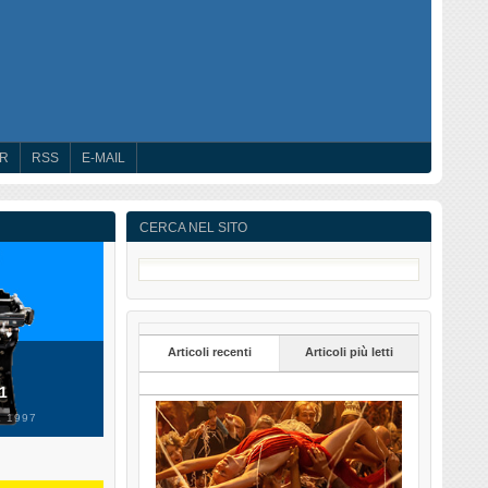
ER
RSS
E-MAIL
CERCA NEL SITO
Articoli recenti
Articoli più letti
 1
 1997