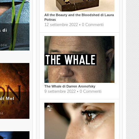
All the Beauty and the Bloodshed di Laura
Poitras
12 settembre 2022 • 0 Commenti
 di
2004
The Whale di Darren Aronofsky
9 settembre 2022 • 0 Commenti
di Mel
04