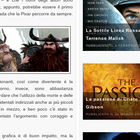
r
, appunto, potrebbe essere il primo
rada che la Pixar percorre da sempre.
La Sottile Linea Rossa
Terrence Malick
PUBBLICATO IL 1 FEBBRAIO 
onanti, così come divertente è la
torno, invece, sono abbastanza
are che l’utilizzo della morte e delle
La passione di Cristo 
dentali indirizzati anche ai più piccoli
Gibson
 in mezzo, e ben poco c’è stato in
PUBBLICATO IL 31 MARZO 20
rontato l’argomento con coraggio e
e grafica è di buon impatto, ma la