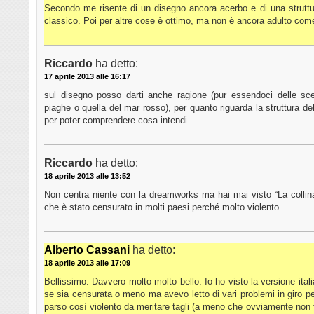
Secondo me risente di un disegno ancora acerbo e di una struttur
classico. Poi per altre cose è ottimo, ma non è ancora adulto com
Riccardo
ha detto:
17 aprile 2013 alle 16:17
sul disegno posso darti anche ragione (pur essendoci delle sc
piaghe o quella del mar rosso), per quanto riguarda la struttura d
per poter comprendere cosa intendi.
Riccardo
ha detto:
18 aprile 2013 alle 13:52
Non centra niente con la dreamworks ma hai mai visto “La collina
che è stato censurato in molti paesi perché molto violento.
Alberto Cassani
ha detto:
18 aprile 2013 alle 17:09
Bellissimo. Davvero molto molto bello. Io ho visto la versione ita
se sia censurata o meno ma avevo letto di vari problemi in giro p
parso così violento da meritare tagli (a meno che ovviamente non fo