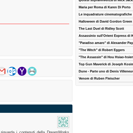
Ipotesi sopravvivenza di Mick Jac
Maria per Roma di Karen Di Porto
Le inquadrature cinematografiche
Halloween di David Gordon Green
The Last Duel di Ridley Scott
Assassinio sull'Orient Express di
"Paradiso amaro" di Alexander Pa
"The Witch" di Robert Eggers
"The Assassin" di Hou Hsiao-hsie
Top Gun Maverick di Joseph Kosin
Dune - Parte uno di Denis Villeneu
Venom di Ruben Fleischer
o riguarda i contenuti della DreamWorks