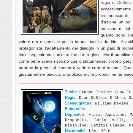
regia di DeBlois
eccessivamente 
tridimensional
d’azione un po’ 
musiche di John
quanto sono pres
valore era essenziale per la buona riuscita del film. Rivedibi
protagonista, l’adattamento dei dialoghi in un paio di momen
titolo originale con un’altra frase in inglese. Ma il pubblic
come bene aveva risposto quello statunitense, proprio perch
portano la gente al cinema a vedere cartoni animati. Qu
giustamente è piaciuto al pubblico e che probabilmente pia
Titolo:
Dragon Trainer (How To 
Regia:
Dean DeBlois & Chris S
Sceneggiatura:
William Davies, 
Fotografia:
—
Doppiatori:
Flavio Aquilone, Ma
Draghetti, Carlo Valli, G
Nissolino, Letizia Ciampa, M
Nazionalità:
USA, 2010