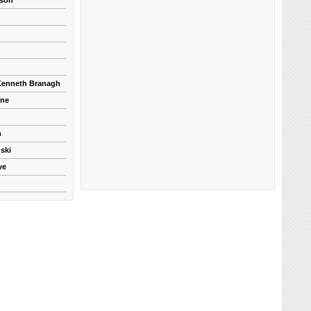
kson
 Kenneth Branagh
yne
n
ski
ve