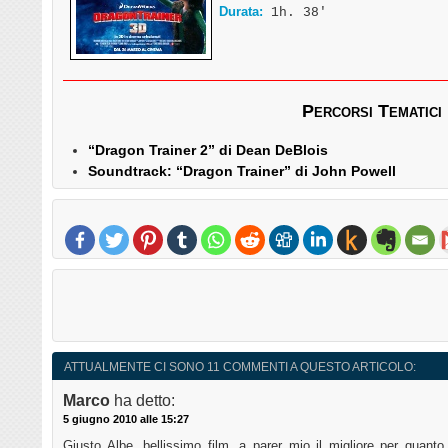
Durata:
1h. 38′
Percorsi Tematici
“Dragon Trainer 2” di Dean DeBlois
Soundtrack: “Dragon Trainer” di John Powell
ATTUALMENTE CI SONO 11 COMMENTI A QUESTO ARTICOLO:
Marco
ha detto:
5 giugno 2010 alle 15:27
Giusto Albe, bellissimo film, a parer mio il migliore per quant