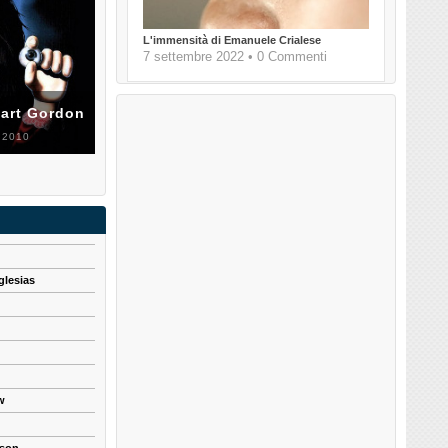
L'immensità di Emanuele Crialese
7 settembre 2022 • 0 Commenti
uart Gordon
 2010
glesias
w