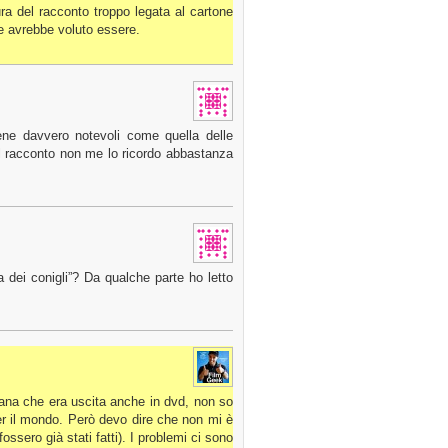
a del racconto troppo legata al cartone
e avrebbe voluto essere.
ene davvero notevoli come quella delle
el racconto non me lo ricordo abbastanza
 dei conigli”? Da qualche parte ho letto
liana che era uscita anche in dvd, non so
er il mondo. Però devo dire che non mi è
ssero già stati fatti). I problemi ci sono