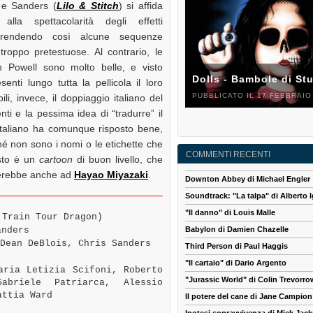
 e Sanders (
Lilo & Stitch
) si affida
alla spettacolarità degli effetti
i, rendendo così alcune sequenze
troppo pretestuose. Al contrario, le
 Powell sono molto belle, e visto
Dolls - Bambole di St
enti lungo tutta la pellicola il loro
PUBBLICATO IL 17 FEBBRAIO
li, invece, il doppiaggio italiano del
ti e la pessima idea di “tradurre” il
o italiano ha comunque risposto bene,
é non sono i nomi o le etichette che
COMMENTI RECENTI
esto è un
cartoon
di buon livello, che
cerebbe anche ad
Hayao Miyazaki
.
Downton Abbey di Michael Engler
Soundtrack: "La talpa" di Alberto I
"Il danno" di Louis Malle
Train Tour Dragon)
anders
Babylon di Damien Chazelle
Dean DeBlois, Chris Sanders
Third Person di Paul Haggis
"Il cartaio" di Dario Argento
ria Letizia Scifoni, Roberto
"Jurassic World" di Colin Trevorro
abriele Patriarca, Alessio
attia Ward
Il potere del cane di Jane Campion