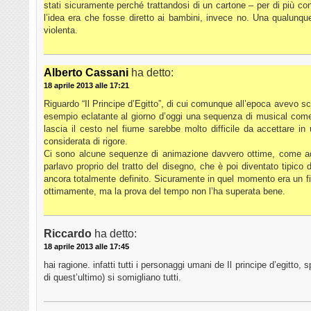
stati sicuramente perché trattandosi di un cartone – per di più con
l’idea era che fosse diretto ai bambini, invece no. Una qualun
violenta.
Alberto Cassani
ha detto:
18 aprile 2013 alle 17:21
Riguardo “Il Principe d’Egitto”, di cui comunque all’epoca avevo sc
esempio eclatante al giorno d’oggi una sequenza di musical come
lascia il cesto nel fiume sarebbe molto difficile da accettare in
considerata di rigore.
Ci sono alcune sequenze di animazione davvero ottime, come ad
parlavo proprio del tratto del disegno, che è poi diventato tipic
ancora totalmente definito. Sicuramente in quel momento era un fi
ottimamente, ma la prova del tempo non l’ha superata bene.
Riccardo
ha detto:
18 aprile 2013 alle 17:45
hai ragione. infatti tutti i personaggi umani de Il principe d’egitto, 
di quest’ultimo) si somigliano tutti.