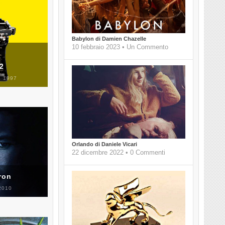
Babylon di Damien Chazelle
10 febbraio 2023 • Un Commento
 2
 1997
Orlando di Daniele Vicari
22 dicembre 2022 • 0 Commenti
ron
2010