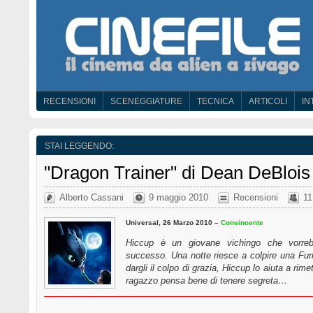
RECENSIONI
SCENEGGIATURE
TECNICA
ARTICOLI
IN
STAI LEGGENDO:
"Dragon Trainer" di Dean DeBlois
Alberto Cassani
9 maggio 2010
Recensioni
11
Universal, 26 Marzo 2010 –
Convincente
Hiccup è un giovane vichingo che vorreb
successo. Una notte riesce a colpire una Furi
dargli il colpo di grazia, Hiccup lo aiuta a rime
ragazzo pensa bene di tenere segreta…