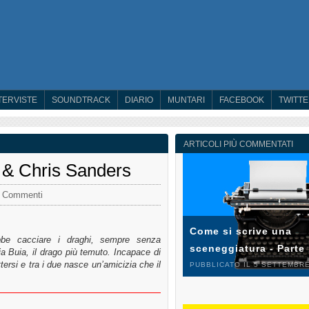
TERVISTE
SOUNDTRACK
DIARIO
MUNTARI
FACEBOOK
TWITT
ARTICOLI PIÙ COMMENTATI
 & Chris Sanders
 Commenti
Come si scrive una
be cacciare i draghi, sempre senza
sceneggiatura - Parte
a Buia, il drago più temuto. Incapace di
ttersi e tra i due nasce un’amicizia che il
PUBBLICATO IL 5 SETTEMBRE