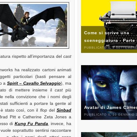
Come si scrive una
sceneggiatura - Parte
PUBBLICATO IL 4 SETTEMBRE
iatura rispetto all’importanza del
cast
works ha realizzato cartoni animati
ggetti particolari (basti pensare al
o a
Spirit – Cavallo Selvaggio
), ma
ato di mettere insieme il
cast
più
le nella convizione che i nomi degli
stati sufficienti a portare la gente al
Avatar di James Came
è stato così, con il
flop
del
Sinbad
PUBBLICATO IL 10 GENNAIO 
 Brad Pitt e Catherine Zeta Jones a
cesso di
Kung Fu Panda
, invece, ha
vuole soprattutto sentirsi raccontare
 – e che i nomi degli attori sono