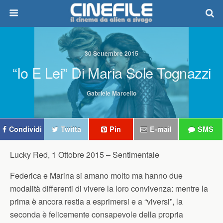
30 Settembre 2015
“Io E Lei” Di Maria Sole Tognazzi
Gabriele Marcello
Condividi
Twitta
Pin
E-mail
SMS
Lucky Red, 1 Ottobre 2015 –
Sentimentale
Federica e Marina si amano molto ma hanno due
modalità differenti di vivere la loro convivenza: mentre la
prima è ancora restia a esprimersi e a “viversi”, la
seconda è felicemente consapevole della propria