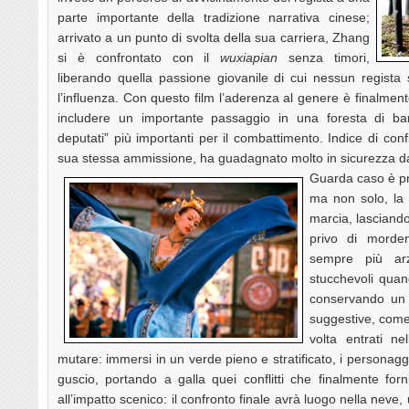
parte importante della tradizione narrativa cinese;
arrivato a un punto di svolta della sua carriera, Zhang
si è confrontato con il
wuxiapian
senza timori,
liberando quella passione giovanile di cui nessun regist
l’influenza. Con questo film l’aderenza al genere è finalme
includere un importante passaggio in una foresta di ba
deputati” più importanti per il combattimento. Indice di con
sua stessa ammissione, ha guadagnato molto in sicurezza d
Guarda caso è pr
ma non solo, la 
marcia, lasciando
privo di morde
sempre più arz
stucchevoli qua
conservando un 
suggestive, come 
volta entrati ne
mutare: immersi in un verde pieno e stratificato, i personagg
guscio, portando a galla quei conflitti che finalmente for
all’impatto scenico: il confronto finale avrà luogo nella nev