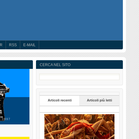
ER
RSS
E-MAIL
CERCA NEL SITO
Articoli recenti
Articoli più letti
 1
 1997