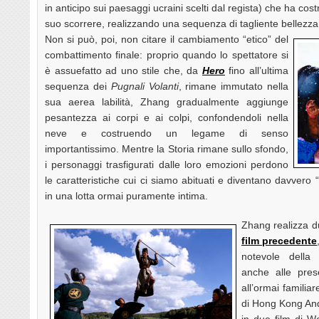
in anticipo sui paesaggi ucraini scelti dal regista) che ha cost
suo scorrere, realizzando una sequenza di tagliente bellezza
Non si può, poi, non citare il cambiamento “etico” del
combattimento finale: proprio quando lo spettatore si
è assuefatto ad uno stile che, da
Hero
fino all’ultima
sequenza dei
Pugnali Volanti
, rimane immutato nella
sua aerea labilità, Zhang gradualmente aggiunge
pesantezza ai corpi e ai colpi, confondendoli nella
neve e costruendo un legame di senso
importantissimo. Mentre la Storia rimane sullo sfondo,
i personaggi trasfigurati dalle loro emozioni perdono
le caratteristiche cui ci siamo abituati e diventano davvero 
in una lotta ormai puramente intima.
Zhang realizza 
film precedente
notevole della 
anche alle pres
all’ormai famili
di Hong Kong And
in due film di 