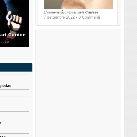
L'immensità di Emanuele Crialese
7 settembre 2022 • 0 Commenti
uart Gordon
 2010
glesias
w