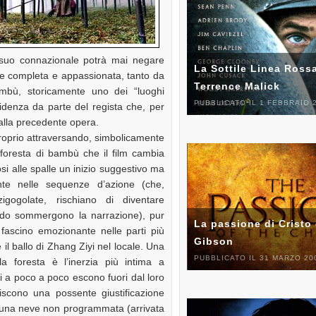
a suo connazionale potrà mai negare
La Sottile Linea Rossa
nte completa e appassionata, tanto da
Terrence Malick
mbù, storicamente uno dei “luoghi
PUBBLICATO IL 1 FEBBRAIO 
fidenza da parte del regista che, per
alla precedente opera.
oprio attraversando, simbolicamente
foresta di bambù che il film cambia
si alle spalle un inizio suggestivo ma
nte nelle sequenze d’azione (che,
igogolate, rischiano di diventare
ndo sommergono la narrazione), pur
La passione di Cristo 
fascino emozionante nelle parti più
Gibson
il ballo di Zhang Ziyi nel locale. Una
PUBBLICATO IL 31 MARZO 20
lla foresta è l’inerzia più intima a
i a poco a poco escono fuori dal loro
niscono una possente giustificazione
e, una neve non programmata (arrivata