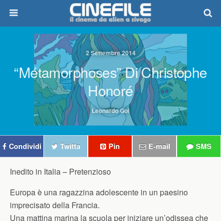
2 Settembre 2014
“Métamorphoses” Di Christophe
Honoré
Leonardo Goi
Condividi
Twitta
Pin
E-mail
SMS
Inedito in Italia –
Pretenzioso
Europa è una ragazzina adolescente in un paesino
imprecisato della Francia.
Una mattina marina la scuola per iniziare un’odissea che