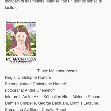
incapaci di trasmettere nulla se non un grande senso di
fastidio.
Titolo:
Métamorphoses
Regia:
Christophe Honoré
Sceneggiatura:
Christophe Honoré
Fotografia:
André Chémétoff
Interpreti:
Amira Akili, Sébastien Hirel, Mélodie Richard,
Damien Chapelle, George Babluani, Matthis Lebrune,
Samantha Avrillaud, Coralie Rouet