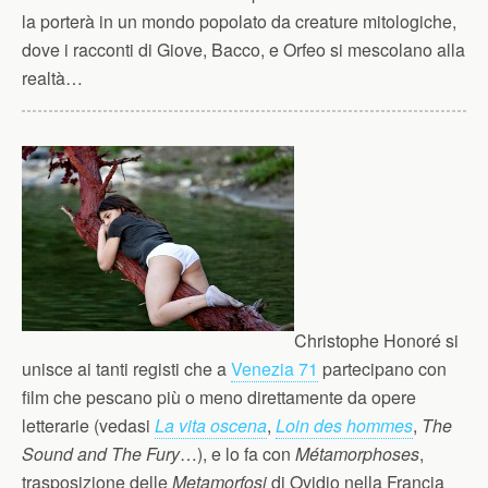
la porterà in un mondo popolato da creature mitologiche,
dove i racconti di Giove, Bacco, e Orfeo si mescolano alla
realtà…
Christophe Honoré si
unisce ai tanti registi che a
Venezia 71
partecipano con
film che pescano più o meno direttamente da opere
letterarie (vedasi
La vita oscena
,
Loin des hommes
,
The
Sound and The Fury
…), e lo fa con
Métamorphoses
,
trasposizione delle
Metamorfosi
di Ovidio nella Francia