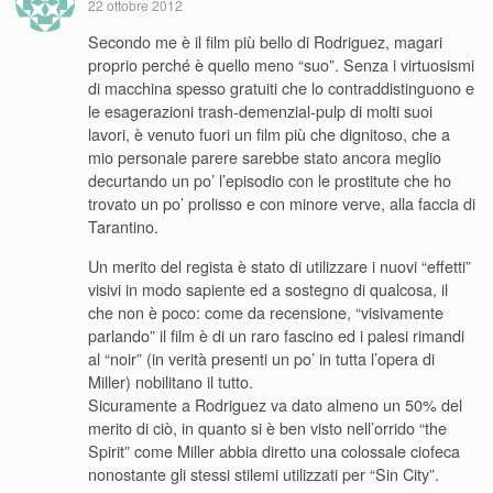
22 ottobre 2012
Secondo me è il film più bello di Rodriguez, magari
proprio perché è quello meno “suo”. Senza i virtuosismi
di macchina spesso gratuiti che lo contraddistinguono e
le esagerazioni trash-demenzial-pulp di molti suoi
lavori, è venuto fuori un film più che dignitoso, che a
mio personale parere sarebbe stato ancora meglio
decurtando un po’ l’episodio con le prostitute che ho
trovato un po’ prolisso e con minore verve, alla faccia di
Tarantino.
Un merito del regista è stato di utilizzare i nuovi “effetti”
visivi in modo sapiente ed a sostegno di qualcosa, il
che non è poco: come da recensione, “visivamente
parlando” il film è di un raro fascino ed i palesi rimandi
al “noir” (in verità presenti un po’ in tutta l’opera di
Miller) nobilitano il tutto.
Sicuramente a Rodriguez va dato almeno un 50% del
merito di ciò, in quanto si è ben visto nell’orrido “the
Spirit” come Miller abbia diretto una colossale ciofeca
nonostante gli stessi stilemi utilizzati per “Sin City”.