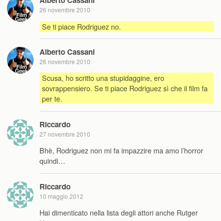
Alberto Cassani
26 novembre 2010
Se ti piace Rodriguez no.
Alberto Cassani
26 novembre 2010
Scusa, ho scritto una stupidaggine, ero
sovrappensiero. Se ti piace Rodriguez sì che il film fa
per te.
Riccardo
27 novembre 2010
Bhè, Rodriguez non mi fa impazzire ma amo l’horror
quindi…
Riccardo
10 maggio 2012
Hai dimenticato nella lista degli attori anche Rutger