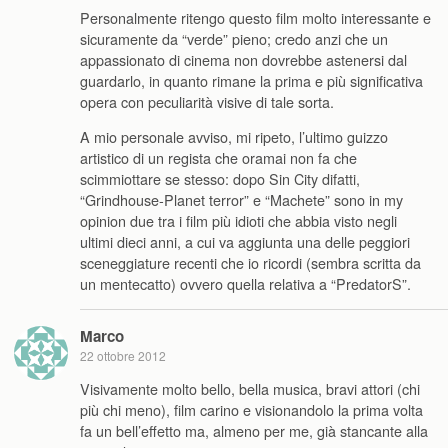
Personalmente ritengo questo film molto interessante e
sicuramente da “verde” pieno; credo anzi che un
appassionato di cinema non dovrebbe astenersi dal
guardarlo, in quanto rimane la prima e più significativa
opera con peculiarità visive di tale sorta.
A mio personale avviso, mi ripeto, l’ultimo guizzo
artistico di un regista che oramai non fa che
scimmiottare se stesso: dopo Sin City difatti,
“Grindhouse-Planet terror” e “Machete” sono in my
opinion due tra i film più idioti che abbia visto negli
ultimi dieci anni, a cui va aggiunta una delle peggiori
sceneggiature recenti che io ricordi (sembra scritta da
un mentecatto) ovvero quella relativa a “PredatorS”.
Marco
22 ottobre 2012
Visivamente molto bello, bella musica, bravi attori (chi
più chi meno), film carino e visionandolo la prima volta
fa un bell’effetto ma, almeno per me, già stancante alla