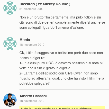
Riccardo ( ex Mickey Rourke )
31 dicembre 2009
Non è un brutto film certamente, ma pulp fiction e sin
city sono di due generi completamente diversi anche se
sono collegati riguardo il cinema d’azione.
Mattia
18 novembre 2010
Ok, il film è suggestivo e bellissimo però due cose non
riesco a digerire:
1- In alcuni punti il CGI è davvero pessimo e si nota più
volte che il film è girato in digitale.
2- La trama dell’episodio con Clive Owen non sono
riuscito ad afferrarla, qualcuno che ha visto il film me la
potrebbe spiegare?
Alberto Cassani
18 novembre 2010
A dir la verità credo che in molte parti abbiano