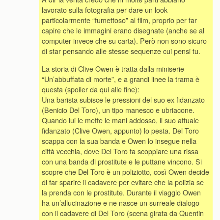
lavorato sulla fotografia per dare un look
particolarmente “fumettoso” al film, proprio per far
capire che le immagini erano disegnate (anche se al
computer invece che su carta). Però non sono sicuro
di star pensando alle stesse sequenze cui pensi tu.
La storia di Clive Owen è tratta dalla miniserie
“Un’abbuffata di morte”, e a grandi linee la trama è
questa (spoiler da qui alle fine):
Una barista subisce le pressioni del suo ex fidanzato
(Benicio Del Toro), un tipo manesco e ubriacone.
Quando lui le mette le mani addosso, il suo attuale
fidanzato (Clive Owen, appunto) lo pesta. Del Toro
scappa con la sua banda e Owen lo insegue nella
città vecchia, dove Del Toro fa scoppiare una rissa
con una banda di prostitute e le puttane vincono. Si
scopre che Del Toro è un poliziotto, così Owen decide
di far sparire il cadavere per evitare che la polizia se
la prenda con le prostitute. Durante il viaggio Owen
ha un’allucinazione e ne nasce un surreale dialogo
con il cadavere di Del Toro (scena girata da Quentin