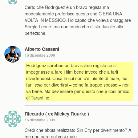
Certo che Rodriguez è un bravo regista ma
modestamente preferisco questo che C’ERA UNA
VOLTA IN MESSICO. Ho capito che voleva omaggiare
Sergio Leone, ma non credo che ci sia riuscito alla
perfezione.
Alberto Cassani
16 dicembre 2009
Rodriguez sarebbe un bravissimo regista se si
impegnasse a fare i film bene invece che a farli
divertendosi. Cosa in cui non c’è’ niente di male, ma
farli
per divertirsi – come fa troppo spesso – non
solo
va bene. Ma dev’essere per questo che è così amico
di Tarantino.
Riccardo ( ex Mickey Rourke )
16 dicembre 2009
Credi che abbia realizzato Sin City per divertimento? A
me non pare poi così male.