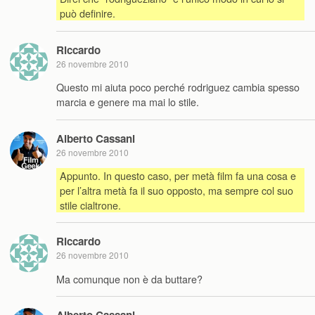
può definire.
Riccardo
26 novembre 2010
Questo mi aiuta poco perché rodriguez cambia spesso
marcia e genere ma mai lo stile.
Alberto Cassani
26 novembre 2010
Appunto. In questo caso, per metà film fa una cosa e
per l’altra metà fa il suo opposto, ma sempre col suo
stile cialtrone.
Riccardo
26 novembre 2010
Ma comunque non è da buttare?