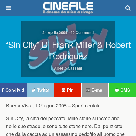
24 Aprile 2005 • 40 Commenti
“Sin City” Di Frank Miller & Robert
Rodriguez
Alberto Cassani
Condividi
Twitta
Pin
E-mail
SMS
Buena Vista, 1 Giugno 2005 –
Sperimentale
Sin City, la città del peccato. Mille storie si incrociano
nelle sue strade, e sono tutte storie nere. Dal poliziotto
che dà la caccia ad un assassino pedofilo all’uomo che