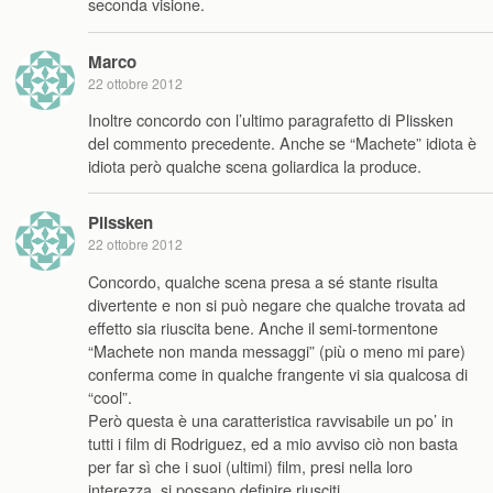
seconda visione.
Marco
22 ottobre 2012
Inoltre concordo con l’ultimo paragrafetto di Plissken
del commento precedente. Anche se “Machete” idiota è
idiota però qualche scena goliardica la produce.
Plissken
22 ottobre 2012
Concordo, qualche scena presa a sé stante risulta
divertente e non si può negare che qualche trovata ad
effetto sia riuscita bene. Anche il semi-tormentone
“Machete non manda messaggi” (più o meno mi pare)
conferma come in qualche frangente vi sia qualcosa di
“cool”.
Però questa è una caratteristica ravvisabile un po’ in
tutti i film di Rodriguez, ed a mio avviso ciò non basta
per far sì che i suoi (ultimi) film, presi nella loro
interezza, si possano definire riusciti.