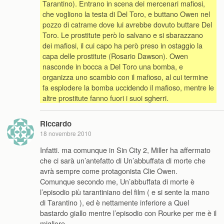
Tarantino). Entrano in scena dei mercenari mafiosi,
che vogliono la testa di Del Toro, e buttano Owen nel
pozzo di catrame dove lui avrebbe dovuto buttare Del
Toro. Le prostitute però lo salvano e si sbarazzano
dei mafiosi, il cui capo ha però preso in ostaggio la
capa delle prostitute (Rosario Dawson). Owen
nasconde in bocca a Del Toro una bomba, e
organizza uno scambio con il mafioso, al cui termine
fa esplodere la bomba uccidendo il mafioso, mentre le
altre prostitute fanno fuori i suoi sgherri.
Riccardo
18 novembre 2010
Infatti. ma comunque in Sin City 2, Miller ha affermato
che ci sarà un’antefatto di Un’abbuffata di morte che
avrà sempre come protagonista Clie Owen.
Comunque secondo me, Un’abbuffata di morte è
l’episodio più tarantiniano del film ( e si sente la mano
di Tarantino ), ed è nettamente inferiore a Quel
bastardo giallo mentre l’episodio con Rourke per me è il
migliore.