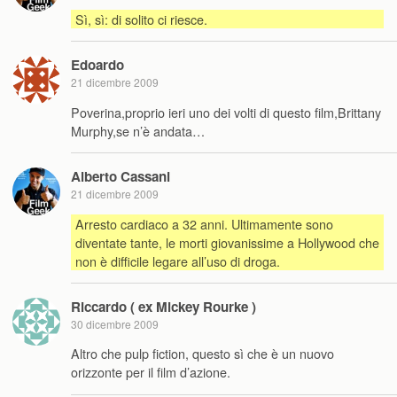
Sì, sì: di solito ci riesce.
Edoardo
21 dicembre 2009
Poverina,proprio ieri uno dei volti di questo film,Brittany
Murphy,se n’è andata…
Alberto Cassani
21 dicembre 2009
Arresto cardiaco a 32 anni. Ultimamente sono
diventate tante, le morti giovanissime a Hollywood che
non è difficile legare all’uso di droga.
Riccardo ( ex Mickey Rourke )
30 dicembre 2009
Altro che pulp fiction, questo sì che è un nuovo
orizzonte per il film d’azione.