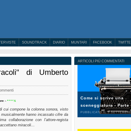
TERVISTE
SOUNDTRACK
DIARIO
MUNTARI
FACEBOOK
TWITT
ARTICOLI PIÙ COMMENTATI
racoli" di Umberto
ommenti
Come si scrive una
ore
–
* * * ½
sceneggiatura - Parte
 di cui compone la colonna sonora, visto
PUBBLICATO IL 5 SETTEMBRE
te musicalmente hanno incassato cifre da
ma collaborazione con l’attore-regista
 accettano miracoli…