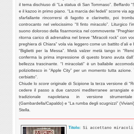
il tema dischiuso di “La statua di San Tommaso”. Beffardo “S
e il kazoo in primo piano. “La marcia dei fedeli” scorre via a
sfarfallante rincorrersi di fagotto e clarinetto, poi tro
controcanto nel velocissimo “Il finto miracolo”. Liturgico l’
suono doloroso della fisarmonica nel commovente “Preghie
ritorna carico di adrenalina nel breve “Miracoli rock” con vo
preghiera di Chiara” vola via leggero come un battito d’ali e l
“Biglietti per la Messa”. Metà valzer metà tango in “Ren
conferma la prima impressione di questo brano avuta dall’
bellezza trascinante. “I miracolati” è un ballabile accomod
poliziottesco in “Apple City” per un momento tutta azione
cerbiatto”.
Chiude lo
score
originale di Scipione la terza versione di “
cedere il passo a due canzoni mediterranee arrangiate e 
tradizionale napoletana in versione strument
(Gambardella/Capaldo) e “La rumba degli scugnizzi” (Viviani) 
Stella.
Titolo:
Si accettano miracoli