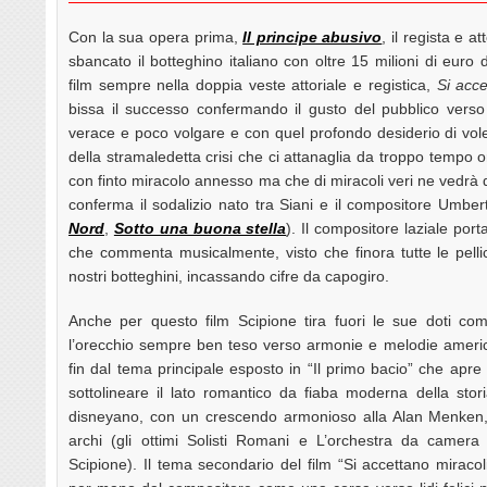
Con la sua opera prima,
Il principe abusivo
, il regista e 
sbancato il botteghino italiano con oltre 15 milioni di euro 
film sempre nella doppia veste attoriale e registica,
Si acce
bissa il successo confermando il gusto del pubblico vers
verace e poco volgare e con quel profondo desiderio di voler
della stramaledetta crisi che ci attanaglia da troppo tempo
con finto miracolo annesso ma che di miracoli veri ne vedrà da
conferma il sodalizio nato tra Siani e il compositore Umber
Nord
,
Sotto una buona stella
). Il compositore laziale por
che commenta musicalmente, visto che finora tutte le pelli
nostri botteghini, incassando cifre da capogiro.
Anche per questo film Scipione tira fuori le sue doti com
l’orecchio sempre ben teso verso armonie e melodie americ
fin dal tema principale esposto in “Il primo bacio” che apre
sottolineare il lato romantico da fiaba moderna della st
disneyano, con un crescendo armonioso alla Alan Menken, 
archi (gli ottimi Solisti Romani e L’orchestra da camera
Scipione). Il tema secondario del film “Si accettano miraco