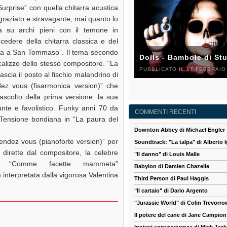
urprise” con quella chitarra acustica
ggraziato e stravagante, mai quanto lo
mba su archi pieni con il temone in
incedere della chitarra classica e del
ra a San Tommaso”. Il tema secondo
Dolls - Bambole di St
calizzo dello stesso compositore. “La
PUBBLICATO IL 17 FEBBRAIO
ascia il posto al fischio malandrino di
dez vous (fisarmonica version)” che
ascolto della prima versione: la sua
ante e favolistico. Funky anni 70 da
COMMENTI RECENTI
. Tensione bondiana in “La paura del
Downton Abbey di Michael Engler
Rendez vous (pianoforte version)” per
Soundtrack: "La talpa" di Alberto I
dirette dal compositore, la celebre
"Il danno" di Louis Malle
ale “Comme facette mammeta”
Babylon di Damien Chazelle
interpretata dalla vigorosa Valentina
Third Person di Paul Haggis
"Il cartaio" di Dario Argento
"Jurassic World" di Colin Trevorro
Il potere del cane di Jane Campion