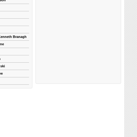
kson
 Kenneth Branagh
yne
n
ski
ve