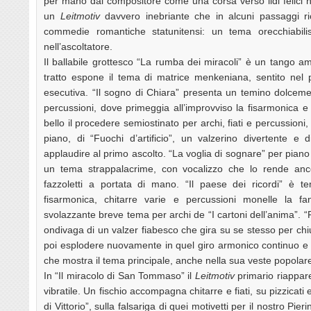
per mano dal compositore come una corsa verso lidi felici no
un
Leitmotiv
davvero inebriante che in alcuni passaggi ri
commedie romantiche statunitensi: un tema orecchiabil
nell’ascoltatore.
Il ballabile grottesco “La rumba dei miracoli” è un tango 
tratto espone il tema di matrice menkeniana, sentito nel 
esecutiva. “Il sogno di Chiara” presenta un temino dolceme
percussioni, dove primeggia all’improvviso la fisarmonica e
bello il procedere semiostinato per archi, fiati e percussioni
piano, di “Fuochi d’artificio”, un valzerino divertente e d
applaudire al primo ascolto. “La voglia di sognare” per piano so
un tema strappalacrime, con vocalizzo che lo rende anc
fazzoletti a portata di mano. “Il paese dei ricordi” è t
fisarmonica, chitarre varie e percussioni monelle la 
svolazzante breve tema per archi de “I cartoni dell’anima”. “
ondivaga di un valzer fiabesco che gira su se stesso per ch
poi esplodere nuovamente in quel giro armonico continuo e
che mostra il tema principale, anche nella sua veste popolar
In “Il miracolo di San Tommaso” il
Leitmotiv
primario riappar
vibratile. Un fischio accompagna chitarre e fiati, su pizzicat
di Vittorio”, sulla falsariga di quei motivetti per il nostro Pi