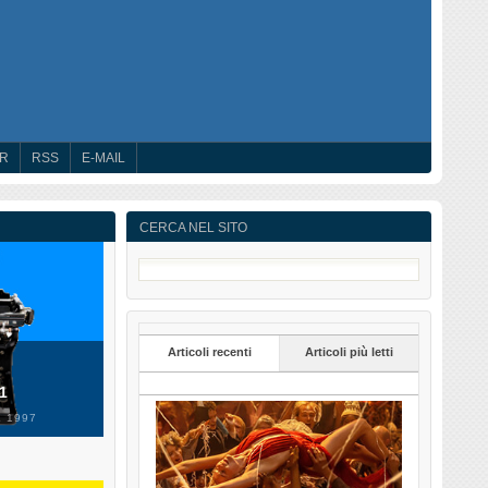
ER
RSS
E-MAIL
CERCA NEL SITO
Articoli recenti
Articoli più letti
 1
 1997