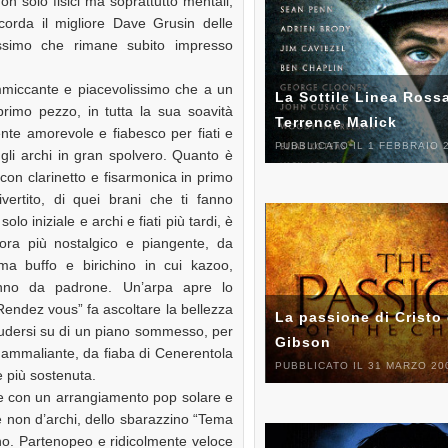
n solo fisici ma soprattutto mentali,
corda il migliore Dave Grusin delle
issimo che rimane subito impresso
ammiccante e piacevolissimo che a un
La Sottile Linea Rossa
primo pezzo, in tutta la sua soavità
Terrence Malick
nte amorevole e fiabesco per fiati e
PUBBLICATO IL 1 FEBBRAIO 
 gli archi in gran spolvero. Quanto è
, con clarinetto e fisarmonica in primo
ivertito, di quei brani che ti fanno
lo iniziale e archi e fiati più tardi, è
ora più nostalgico e piangente, da
ema buffo e birichino in cui kazoo,
fanno da padrone. Un’arpa apre lo
Rendez vous” fa ascoltare la bellezza
La passione di Cristo 
iudersi su di un piano sommesso, per
Gibson
 ammaliante, da fiaba di Cenerentola
PUBBLICATO IL 31 MARZO 20
e più sostenuta.
e con un arrangiamento pop solare e
i e non d’archi, dello sbarazzino “Tema
erino. Partenopeo e ridicolmente veloce