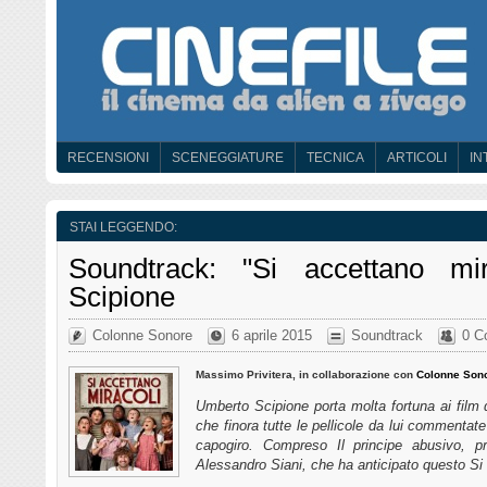
RECENSIONI
SCENEGGIATURE
TECNICA
ARTICOLI
IN
STAI LEGGENDO:
Soundtrack: "Si accettano mi
Scipione
Colonne Sonore
6 aprile 2015
Soundtrack
0 C
Massimo Privitera, in collaborazione con
Colonne Son
Umberto Scipione porta molta fortuna ai film
che finora tutte le pellicole da lui commenta
capogiro. Compreso Il principe abusivo, pri
Alessandro Siani, che ha anticipato questo Si