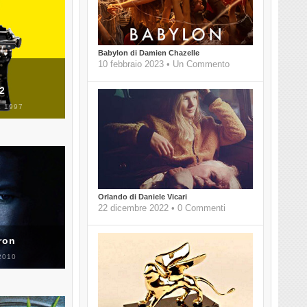
Babylon di Damien Chazelle
10 febbraio 2023 • Un Commento
 2
 1997
Orlando di Daniele Vicari
22 dicembre 2022 • 0 Commenti
ron
2010