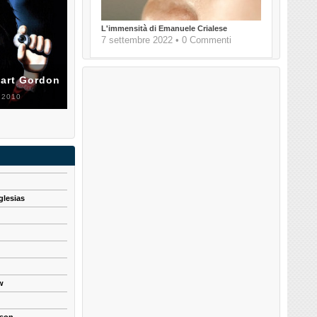
L'immensità di Emanuele Crialese
7 settembre 2022 • 0 Commenti
uart Gordon
 2010
glesias
w