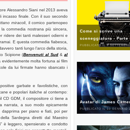
attore Alessandro Siani nel 2013 aveva
di incasso finale. Con il suo secondo
ttano miracoli
, il comico partenopeo
o la commedia nostrana più sincera,
Come si scrive una
 ridere dei tanti malesseri odierni e
sceneggiatura - Parte
 oramai. E questa commedia fiabesca,
PUBBLICATO IL 4 SETTEMBRE
vvero tanti lungo l’arco della storia,
to Scipione (
Benvenuti al Sud
&
al
ta evidentemente molta fortuna ai film
cole da lui firmate hanno sbancato i
positive garbate e favolistiche, con
ane e popolari italiche al contempo:
 il CD GDM, il compositore ci tiene a
Avatar di James Came
oria narrata, a suo modo epicamente
PUBBLICATO IL 10 GENNAIO 
dapprima per piano e fiati, poi per
 della Sardegna diretti dal Maestro
li” è leggero, spensierato e condotto