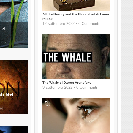
All the Beauty and the Bloodshed di Laura
Poitras
12 settembre 2022 • 0 Commenti
 di
2004
The Whale di Darren Aronofsky
9 settembre 2022 • 0 Commenti
di Mel
04