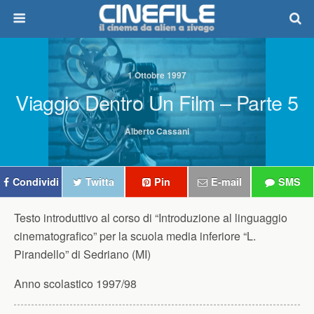
1 Ottobre 1997
Viaggio Dentro Un Film – Parte 5
Alberto Cassani
Condividi
Twitta
Pin
E-mail
SMS
Testo introduttivo al corso di “Introduzione al linguaggio
cinematografico” per la scuola media inferiore “L.
Pirandello” di Sedriano (MI)
Anno scolastico 1997/98