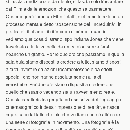
si lascia condizionare da niente, si lascia solo trasportare
dal Film e dalle emozioni che questo sa trasmettere.
Quando guardiamo un Film, infatti, mettiamo in azione un
processo mentale detto “sospensione dell’incredulità”. In
pratica ci rifiutiamo di dire «non ci credo» quando
vediamo qualcosa di strano, tipo Indiana Jones che viene
trascinato a tutta velocità da un camion senza farsi
neanche un graffio. Per le due ore che passiamo in quella
sala buia siamo disposti a credere a tutto, siamo disposti
a farci investire da azioni rocambolesche e da effetti
speciali che non hanno assolutamente nulla di
verosimile. Per due ore siamo disposti a credere che
quello che stiamo vedendo sia un avvenimento reale.
Questa caratteristica propria ed esclusiva del linguaggio
cinematografico è detta “impressione di realtà”, e nasce
soprattutto dal fatto che ciò che vediamo non è altro che
una serie di fotografie in movimento. Una fotografia è la
riproduzione di una parte di realtà, una realtà che c’è