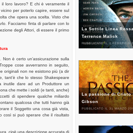
l loro lavoro? E chi è veramente il
icino per poterlo capire, essere sul
 volta che opera una scelta. Visto che
lo. Facciamo finta di parlare con lo
La Sottile Linea Rossa
ezione degli Attori, di essere il primo
Terrence Malick
PUBBLICATO IL 1 FEBBRAIO 
tura
ia. Non è certo un’assicurazione sulla
. Troppe cose avverranno in seguito,
 originali non ne esistono più (a dir
re, tant’è che lo stesso Shakespeare
nza inutile dare ad un Produttore un
ona che mette i soldi (e tanti, anche)
La passione di Cristo 
ccetti di spendere qualche miliardo
Gibson
ccontano qualcosa che tutti hanno già
brare il Soggetto una cosa già vista,
PUBBLICATO IL 31 MARZO 20
così si può sperare che il risultato
tura, cioè una descrizione accurata di