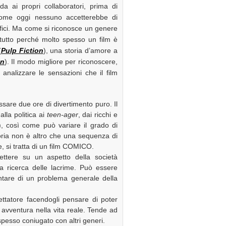
 ai propri collaboratori, prima di
ome oggi nessuno accetterebbe di
rofici. Ma come si riconosce un genere
ttutto perché molto spesso un film è
(
Pulp Fiction
), una storia d’amore a
en
). Il modo migliore per riconoscere,
nalizzare le sensazioni che il film
assare due ore di divertimento puro. Il
lla politica ai
teen-ager
, dai ricchi e
ri), così come può variare il grado di
toria non è altro che una sequenza di
e, si tratta di un film COMICO.
ettere su un aspetto della società
a ricerca delle lacrime. Può essere
are di un problema generale della
ttatore facendogli pensare di poter
a avventura nella vita reale. Tende ad
spesso coniugato con altri generi.