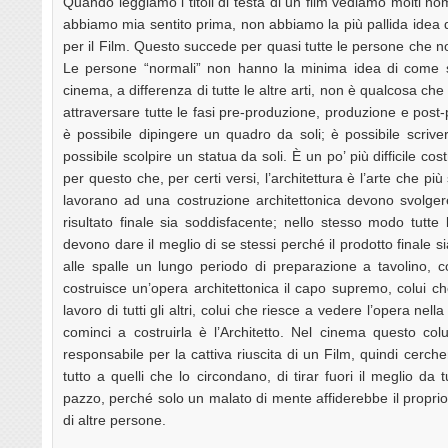
Quando leggiamo i titoli di testa di un film vediamo molti no
abbiamo mia sentito prima, non abbiamo la più pallida idea 
per il Film. Questo succede per quasi tutte le persone che 
Le persone “normali” non hanno la minima idea di come si
cinema, a differenza di tutte le altre arti, non è qualcosa che
attraversare tutte le fasi pre-produzione, produzione e post-
è possibile dipingere un quadro da soli; è possibile scrive
possibile scolpire un statua da soli. È un po’ più difficile cos
per questo che, per certi versi, l’architettura è l’arte che più
lavorano ad una costruzione architettonica devono svolgere
risultato finale sia soddisfacente; nello stesso modo tutt
devono dare il meglio di se stessi perché il prodotto finale s
alle spalle un lungo periodo di preparazione a tavolino, 
costruisce un’opera architettonica il capo supremo, colui che
lavoro di tutti gli altri, colui che riesce a vedere l’opera n
cominci a costruirla è l’Architetto. Nel cinema questo colu
responsabile per la cattiva riuscita di un Film, quindi cerche
tutto a quelli che lo circondano, di tirar fuori il meglio da 
pazzo, perché solo un malato di mente affiderebbe il proprio 
di altre persone.