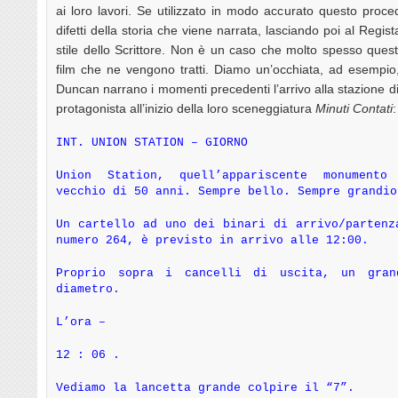
ai loro lavori. Se utilizzato in modo accurato questo proc
difetti della storia che viene narrata, lasciando poi al Regista
stile dello Scrittore. Non è un caso che molto spesso queste
film che ne vengono tratti. Diamo un’occhiata, ad esempi
Duncan narrano i momenti precedenti l’arrivo alla stazione di
protagonista all’inizio della loro sceneggiatura
Minuti Contati
:
INT. UNION STATION – GIORNO
Union Station, quell’appariscente monumento
vecchio di 50 anni. Sempre bello. Sempre grandio
Un cartello ad uno dei binari di arrivo/partenz
numero 264, è previsto in arrivo alle 12:00.
Proprio sopra i cancelli di uscita, un gra
diametro.
L’ora –
12 : 06 .
Vediamo la lancetta grande colpire il “7”.