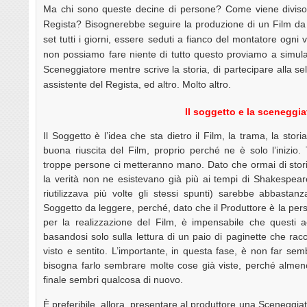
Ma chi sono queste decine di persone? Come viene diviso i
Regista? Bisognerebbe seguire la produzione di un Film da v
set tutti i giorni, essere seduti a fianco del montatore ogni
non possiamo fare niente di tutto questo proviamo a simular
Sceneggiatore mentre scrive la storia, di partecipare alla sel
assistente del Regista, ed altro. Molto altro.
Il soggetto e la sceneggia
Il Soggetto è l’idea che sta dietro il Film, la trama, la stor
buona riuscita del Film, proprio perché ne è solo l’inizio
troppe persone ci metteranno mano. Dato che ormai di storie
la verità non ne esistevano già più ai tempi di Shakespea
riutilizzava più volte gli stessi spunti) sarebbe abbasta
Soggetto da leggere, perché, dato che il Produttore è la pers
per la realizzazione del Film, è impensabile che questi a
basandosi solo sulla lettura di un paio di paginette che ra
visto e sentito. L’importante, in questa fase, è non far sem
bisogna farlo sembrare molte cose già viste, perché almeno 
finale sembri qualcosa di nuovo.
È preferibile, allora, presentare al produttore una Sceneggia