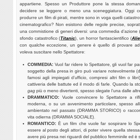
appartiene. Spesso un Produttore pone la stessa domanda
decidere se leggere o meno una sceneggiatura. Oggi c
produrre un film di pirati, mentre sono in voga quelli catast
cinematografico? Non esistono delle regole precise, sopra
una commistione di generi diversi: una commedia d’azione 
sfondo catastrofico (
Titanic
), un horror fantascientifico (
Ali
con qualche eccezione, un genere è quello di provare ad a
voleva suscitare nello Spettatore:
COMMEDIA:
Vuol far ridere lo Spettatore, gli vuol far p
soggetto della presa in giro può variare notevolmente (da
famosi agli impiegati d’ufficio, compresi altri film o lib
cattiveria delle battute ed il modo di farle. Quando la s
gag
più o meno divertenti, spesso slegate l’una dalle altr
DRAMMATICO:
Vuole convincere lo Spettatore a rifl
moderna, o su un avvenimento particolare, spesso all
ambientato nel passato (DRAMMA STORICO) o raccont
vita odierna (DRAMMA SOCIALE).
ROMANTICO:
È un film che vuole far sospirare lo Spe
essere al posto degli attori, di poter vivere quella stess
avere più presa nei riguardi del pubblico femminile ed è 