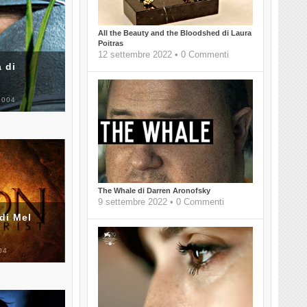
All the Beauty and the Bloodshed di Laura
Poitras
12 settembre 2022 • 0 Commenti
 di
2004
The Whale di Darren Aronofsky
9 settembre 2022 • 0 Commenti
di Mel
04