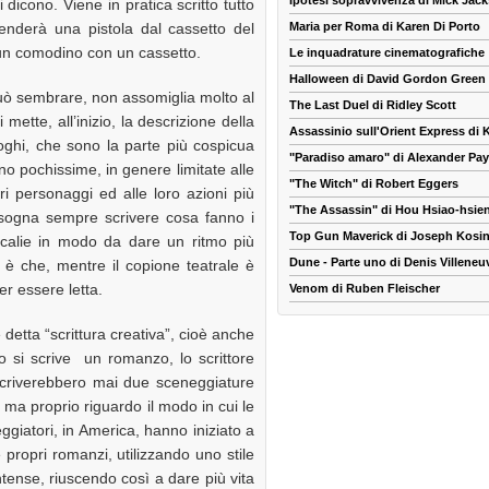
Ipotesi sopravvivenza di Mick Jac
icono. Viene in pratica scritto tutto
nderà una pistola dal cassetto del
Maria per Roma di Karen Di Porto
è un comodino con un cassetto.
Le inquadrature cinematografiche
Halloween di David Gordon Green
uò sembrare, non assomiglia molto al
The Last Duel di Ridley Scott
mette, all’inizio, la descrizione della
Assassinio sull'Orient Express di
oghi, che sono la parte più cospicua
"Paradiso amaro" di Alexander Pa
ono pochissime, in genere limitate alle
"The Witch" di Robert Eggers
vari personaggi ed alle loro azioni più
"The Assassin" di Hou Hsiao-hsie
bisogna sempre scrivere cosa fanno i
Top Gun Maverick di Joseph Kosin
scalie in modo da dare un ritmo più
Dune - Parte uno di Denis Villeneu
, è che, mentre il copione teatrale è
er essere letta.
Venom di Ruben Fleischer
detta “scrittura creativa”, cioè anche
si scrive un romanzo, lo scrittore
 scriverebbero mai due sceneggiature
, ma proprio riguardo il modo in cui le
ggiatori, in America, hanno iniziato a
propri romanzi, utilizzando uno stile
intense, riuscendo così a dare più vita