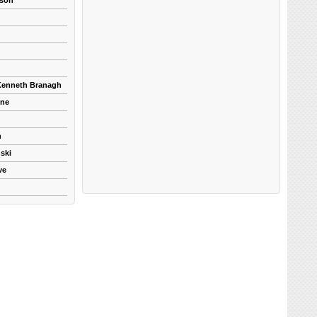
kson
 Kenneth Branagh
yne
n
ski
ve