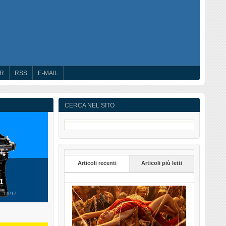
ER
RSS
E-MAIL
CERCA NEL SITO
Articoli recenti
Articoli più letti
 1
 1997