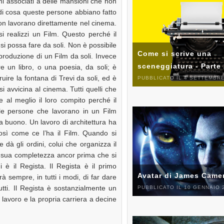
mi associati a delle mansioni che non
di cosa queste persone abbiano fatto
non lavorano direttamente nel cinema.
 realizzi un Film. Questo perché il
 si possa fare da soli. Non è possibile
Come si scrive una
produzione di un Film da soli. Invece
sceneggiatura - Parte
re un libro, o una poesia, da soli; è
truire la fontana di Trevi da soli, ed è
PUBBLICATO IL 4 SETTEMBRE
 si avvicina al cinema. Tutti quelli che
 al meglio il loro compito perché il
e le persone che lavorano in un Film
ia buono. Un lavoro di architettura ha
così come ce l’ha il Film. Quando si
 dà gli ordini, colui che organizza il
ella sua completezza ancor prima che si
i è il Regista. Il Regista è il primo
Avatar di James Came
rà sempre, in tutti i modi, di far dare
tutti. Il Regista è sostanzialmente un
PUBBLICATO IL 10 GENNAIO 
lavoro e la propria carriera a decine