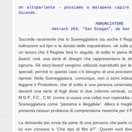
Un altoparlante – possiamo a malapena capire
dicendo.
ANNUNCIATORE
Amtrack 264, “San Diegan”, da San 
Succede raramente che lo Sceneggiatore sia anche il Regis
indicazioni sul tipo e la durata delle inquadrature, né sulla
un lavoro che il Regista farà in seguito, di solito in piena l
board
, cioè una serie di disegni che rappresentano le d
ognuna. Gli
story-board
vengono utilizzati soprattutto per l
speciali, perché in questo caso c’è bisogno di una precisio
riprese. Nella Sceneggiatura, comunque, non ci sono indic
leggere il Produttore, che di solito è una persona cinemato
davanti una serie di fogli divisi in due colonne verticali, c
M.D.P., F.C., C.M. (come si usava una volta) non capirebbe 
Sceneggiatura come “pessima e illeggibile”. Allora è megli
presenta nessun problema di comprensione neanche per il Pr
La domanda più ovvia da parte di una persona che parla co
lui non conosce è “Che tipo di film è?”. Questo vuol dire