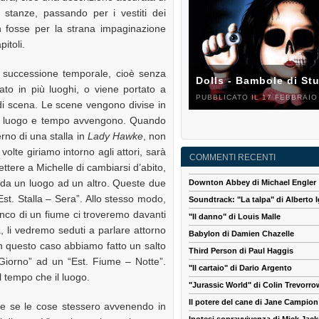
le stanze, passando per i vestiti dei
n fosse per la strana impaginazione
itoli.
 successione temporale, cioè senza
Dolls - Bambole di St
ato in più luoghi, o viene portato a
PUBBLICATO IL 17 FEBBRAIO
 scena. Le scene vengono divise in
quale luogo e tempo avvengono. Quando
rno di una stalla in
Lady Hawke
, non
lte giriamo intorno agli attori, sarà
COMMENTI RECENTI
ere a Michelle di cambiarsi d’abito,
 da un luogo ad un altro. Queste due
Downton Abbey di Michael Engler
st. Stalla – Sera”. Allo stesso modo,
Soundtrack: "La talpa" di Alberto I
nco di un fiume ci troveremo davanti
"Il danno" di Louis Malle
li vedremo seduti a parlare attorno
Babylon di Damien Chazelle
n questo caso abbiamo fatto un salto
Third Person di Paul Haggis
iorno” ad un “Est. Fiume – Notte”.
"Il cartaio" di Dario Argento
 tempo che il luogo.
"Jurassic World" di Colin Trevorro
Il potere del cane di Jane Campion
e se le cose stessero avvenendo in