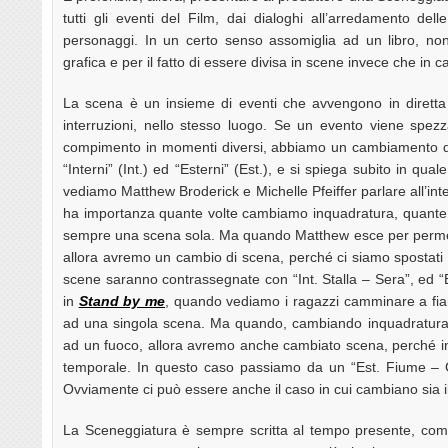
tutti gli eventi del Film, dai dialoghi all’arredamento del
personaggi. In un certo senso assomiglia ad un libro, no
grafica e per il fatto di essere divisa in scene invece che in cap
La scena è un insieme di eventi che avvengono in diretta
interruzioni, nello stesso luogo. Se un evento viene spezz
compimento in momenti diversi, abbiamo un cambiamento di
“Interni” (Int.) ed “Esterni” (Est.), e si spiega subito in 
vediamo Matthew Broderick e Michelle Pfeiffer parlare all’inte
ha importanza quante volte cambiamo inquadratura, quante vo
sempre una scena sola. Ma quando Matthew esce per permett
allora avremo un cambio di scena, perché ci siamo spostati
scene saranno contrassegnate con “Int. Stalla – Sera”, ed “E
in
Stand by me
, quando vediamo i ragazzi camminare a fia
ad una singola scena. Ma quando, cambiando inquadratura, 
ad un fuoco, allora avremo anche cambiato scena, perché i
temporale. In questo caso passiamo da un “Est. Fiume – G
Ovviamente ci può essere anche il caso in cui cambiano sia il
La Sceneggiatura è sempre scritta al tempo presente, com