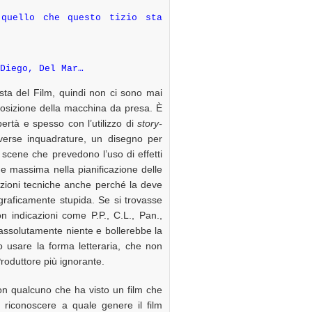
 quello che questo tizio sta
Diego, Del Mar…
ta del Film, quindi non ci sono mai
 posizione della macchina da presa. È
ibertà e spesso con l’utilizzo di
story-
iverse inquadrature, un disegno per
e scene che prevedono l’uso di effetti
ne massima nella pianificazione delle
azioni tecniche anche perché la deve
graficamente stupida. Se si trovasse
on indicazioni come P.P., C.L., Pan.,
assolutamente niente e bollerebbe la
o usare la forma letteraria, che non
oduttore più ignorante.
n qualcuno che ha visto un film che
 riconoscere a quale genere il film