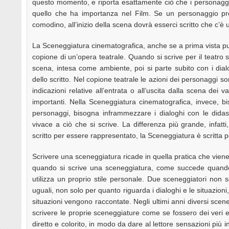
questo momento, e riporta esattamente ciò che i personaggi d
quello che ha importanza nel Film. Se un personaggio pre
comodino, all’inizio della scena dovrà esserci scritto che c’
La Sceneggiatura cinematografica, anche se a prima vista p
copione di un’opera teatrale. Quando si scrive per il teatro si 
scena, intesa come ambiente, poi si parte subito con i dial
dello scritto. Nel copione teatrale le azioni dei personaggi s
indicazioni relative all’entrata o all’uscita dalla scena dei 
importanti. Nella Sceneggiatura cinematografica, invece, 
personaggi, bisogna inframmezzare i dialoghi con le dida
vivace a ciò che si scrive. La differenza più grande, infatti
scritto per essere rappresentato, la Sceneggiatura è scritta p
Scrivere una sceneggiatura ricade in quella pratica che viene 
quando si scrive una sceneggiatura, come succede quando 
utilizza un proprio stile personale. Due sceneggiatori non
uguali, non solo per quanto riguarda i dialoghi e le situazioni
situazioni vengono raccontate. Negli ultimi anni diversi scene
scrivere le proprie sceneggiature come se fossero dei veri e 
diretto e colorito, in modo da dare al lettore sensazioni più 