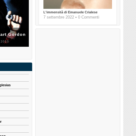
L'immensità di Emanuele Crialese
7 settembre 2022 • 0 Commenti
uart Gordon
 2010
glesias
w