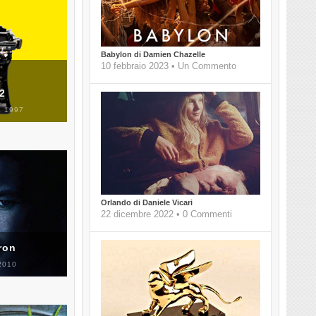
Babylon di Damien Chazelle
10 febbraio 2023 • Un Commento
 2
 1997
Orlando di Daniele Vicari
22 dicembre 2022 • 0 Commenti
ron
2010