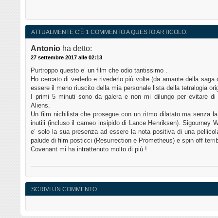
ATTUALMENTE C'È 1 COMMENTO A QUESTO ARTICOLO:
Antonio
ha detto:
27 settembre 2017 alle 02:13
Purtroppo questo e’ un film che odio tantissimo .
Ho cercato di vederlo e rivederlo più volte (da amante della saga
essere il meno riuscito della mia personale lista della tetralogia ori
I primi 5 minuti sono da galera e non mi dilungo per evitare di 
Aliens.
Un film nichilista che prosegue con un ritmo dilatato ma senza la 
inutili (incluso il cameo insipido di Lance Henriksen). Sigourney
e’ solo la sua presenza ad essere la nota positiva di una pellicol
palude di film posticci (Resurrection e Prometheus) e spin off terribi
Covenant mi ha intrattenuto molto di più !
SCRIVI UN COMMENTO