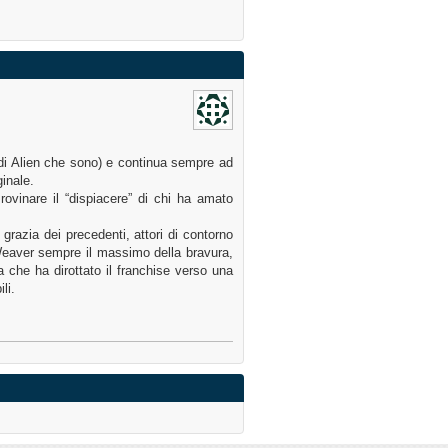
 di Alien che sono) e continua sempre ad
ginale.
rovinare il “dispiacere” di chi ha amato
grazia dei precedenti, attori di contorno
 Weaver sempre il massimo della bravura,
a che ha dirottato il franchise verso una
li.