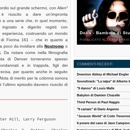
sordio sul grande schermo, con
Alien³
 è riuscito a dare un’impronta
e a una serie che, in quel momento,
 ingoiato e digerito registi con
Dolls - Bambole di St
 esperienza, costruendo un mondo
 di Fiorina 161 – che in quanto a
PUBBLICATO IL 17 FEBBRAIO
a poco da invidiare alla
Nostromo
o
6
. Da notare come nella filmografia
ista di Denver torneranno spesso
COMMENTI RECENTI
ondannati e in trappola, figli dei
precisa, per quanto anche in seguito
Downton Abbey di Michael Engler
 Nota di merito per la colonna sonora
Soundtrack: "La talpa" di Alberto I
è l’ultimo episodio davvero riuscito di
"Il danno" di Louis Malle
Babylon di Damien Chazelle
Third Person di Paul Haggis
"Il cartaio" di Dario Argento
"Jurassic World" di Colin Trevorro
ter Hill, Larry Ferguson
Il potere del cane di Jane Campion