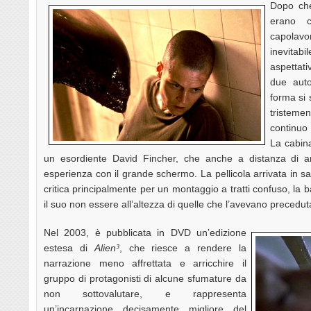
Dopo ch
erano c
capolavor
inevitab
aspettati
due auto
forma si 
tristeme
continuo 
La cabina
un esordiente David Fincher, che anche a distanza di a
esperienza con il grande schermo. La pellicola arrivata in sa
critica principalmente per un montaggio a tratti confuso, la 
il suo non essere all’altezza di quelle che l’avevano precedut
Nel 2003, è pubblicata in DVD un’edizione
estesa di
Alien³
, che riesce a rendere la
narrazione meno affrettata e arricchire il
gruppo di protagonisti di alcune sfumature da
non sottovalutare, e rappresenta
un’incarnazione decisamente migliore del