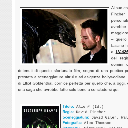
Al suo e
Fincher
personal
avrebbe
maggiore
– quello
fascino h
a
LV-42
del reg
uomini c
detenuti di questo sfortunato film, segno di una poetica 
prestata a sceneggiature altrui e ad esigenze hollywodiane.
di Elliot Goldenthal, cornice perfetta per quello che, a oggi, 
una saga che avrebbe fatto solo bene a concludersi qui.
Titolo:
Alien³ (Id.)
Regia:
David Fincher
Sceneggiatura:
David Giler, Wal
Fotografia:
Alex Thomson