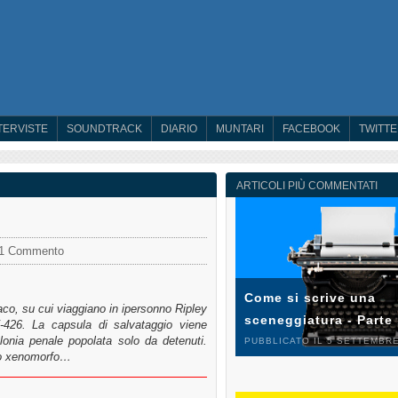
TERVISTE
SOUNDTRACK
DIARIO
MUNTARI
FACEBOOK
TWITT
ARTICOLI PIÙ COMMENTATI
1 Commento
Come si scrive una
co, su cui viaggiano in ipersonno Ripley
sceneggiatura - Parte
-426. La capsula di salvataggio viene
lonia penale popolata solo da detenuti.
PUBBLICATO IL 5 SETTEMBRE
no xenomorfo…