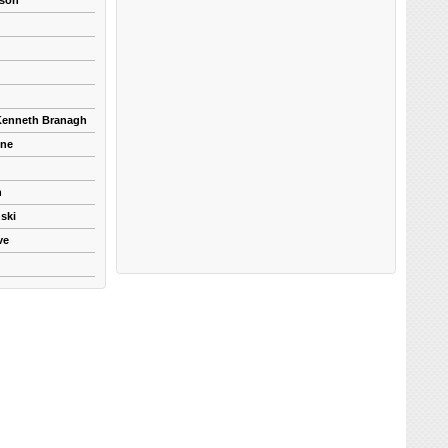
kson
 Kenneth Branagh
yne
n
ski
ve