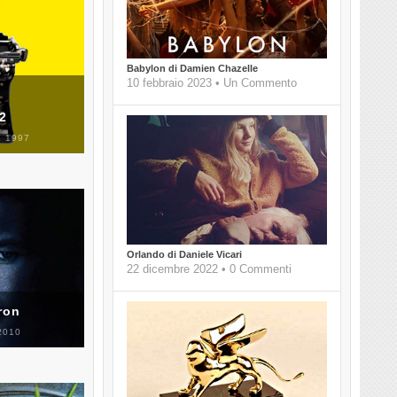
Babylon di Damien Chazelle
10 febbraio 2023 • Un Commento
 2
 1997
Orlando di Daniele Vicari
22 dicembre 2022 • 0 Commenti
ron
2010