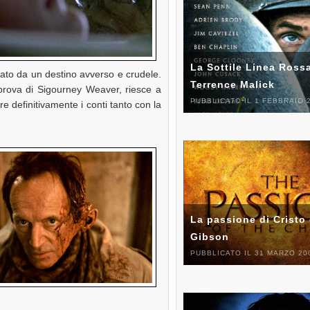
La Sottile Linea Rossa
nato da un destino avverso e crudele.
Terrence Malick
 prova di Sigourney Weaver, riesce a
PUBBLICATO IL 1 FEBBRAIO 
re definitivamente i conti tanto con la
La passione di Cristo 
Gibson
PUBBLICATO IL 31 MARZO 20