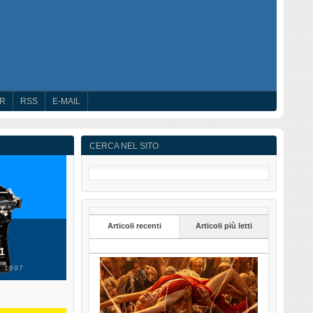
ER
RSS
E-MAIL
CERCA NEL SITO
Articoli recenti
Articoli più letti
 1
 1997