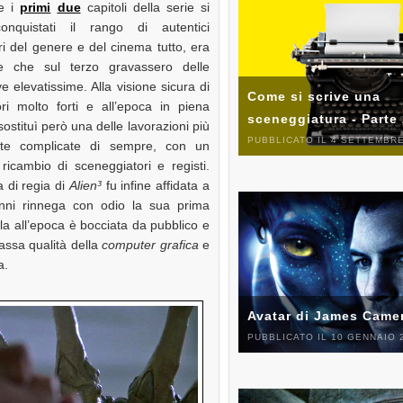
e i
primi
due
capitoli della serie si
onquistati il rango di autentici
i del genere e del cinema tutto, era
ile che sul terzo gravassero delle
ve elevatissime. Alla visione sicura di
Come si scrive una
ri molto forti e all’epoca in piena
sceneggiatura - Parte
sostituì però una delle lavorazioni più
PUBBLICATO IL 4 SETTEMBRE
nte complicate di sempre, con un
ricambio di sceneggiatori e registi.
 di regia di
Alien³
fu infine affidata a
nni rinnega con odio la sua prima
la all’epoca è bocciata da pubblico e
bassa qualità della
computer grafica
e
a.
Avatar di James Came
PUBBLICATO IL 10 GENNAIO 