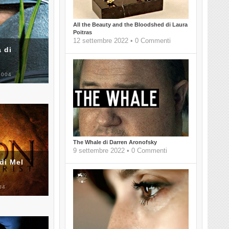
All the Beauty and the Bloodshed di Laura
Poitras
12 settembre 2022 • 0 Commenti
 di
2004
The Whale di Darren Aronofsky
9 settembre 2022 • 0 Commenti
di Mel
04