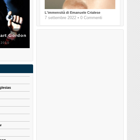
L'immensità di Emanuele Crialese
7 settembre 2022 • 0 Commenti
uart Gordon
 2010
glesias
w