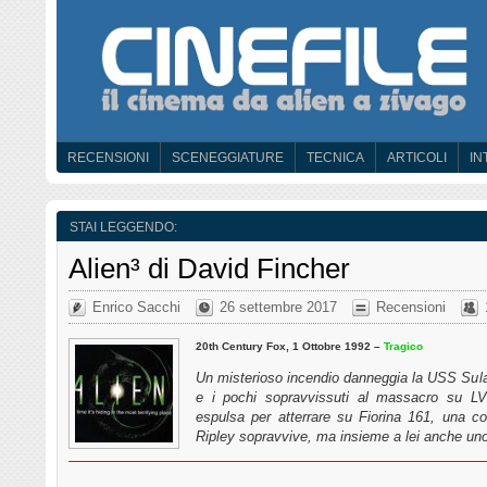
RECENSIONI
SCENEGGIATURE
TECNICA
ARTICOLI
IN
STAI LEGGENDO:
Alien³ di David Fincher
Enrico Sacchi
26 settembre 2017
Recensioni
20th Century Fox, 1 Ottobre 1992 –
Tragico
Un misterioso incendio danneggia la USS Sula
e i pochi sopravvissuti al massacro su LV
espulsa per atterrare su Fiorina 161, una co
Ripley sopravvive, ma insieme a lei anche u