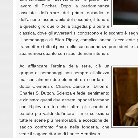
lavoro di Fincher. Dopo la predominanza
assoluta dell’orrore del primo episodio e
dell’azione insuperabile del secondo, il tono è
a questo giro quello della tragedia più pura e
classica, dove gli avversari si conoscono e lo scontro è seg
Il personaggio di Ellen Ripley, complice anche l’eccellente
trasmettere tutto il peso delle sue esperienze precedenti e fa
sua nemesi quanto con i suoi demoni interiori.
Ad affiancare l’eroina della serie, c’è un
gruppo di personaggi non sempre all’altezza
ma con almeno due elementi da ricordare: il
dottor Clemens di Charles Dance e il Dillon di
Charles S. Dutton. Scienza e fede, sentimento
e cinismo: questi due estremi opposti formano
con Ripley un trio che offre gli scambi di
battute più validi dell’intero film e colleziona
tutte le scene più memorabili, a eccezione del
sadico confronto finale nella fonderia, che
vede il sagace ritorno di Lance Henriksen.