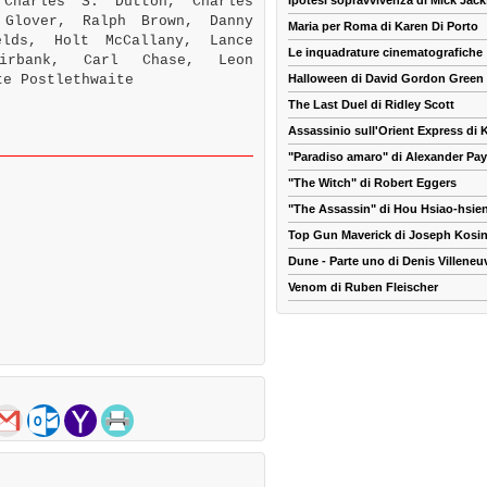
Charles S. Dutton, Charles
Ipotesi sopravvivenza di Mick Jac
 Glover, Ralph Brown, Danny
Maria per Roma di Karen Di Porto
elds, Holt McCallany, Lance
Le inquadrature cinematografiche
airbank, Carl Chase, Leon
te Postlethwaite
Halloween di David Gordon Green
The Last Duel di Ridley Scott
Assassinio sull'Orient Express di
"Paradiso amaro" di Alexander Pa
"The Witch" di Robert Eggers
"The Assassin" di Hou Hsiao-hsie
Top Gun Maverick di Joseph Kosin
Dune - Parte uno di Denis Villeneu
Venom di Ruben Fleischer