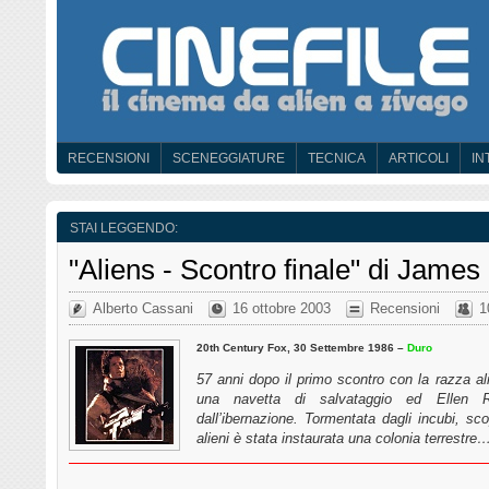
RECENSIONI
SCENEGGIATURE
TECNICA
ARTICOLI
IN
STAI LEGGENDO:
"Aliens - Scontro finale" di Jame
Alberto Cassani
16 ottobre 2003
Recensioni
1
20th Century Fox, 30 Settembre 1986 –
Duro
57 anni dopo il primo scontro con la razza a
una navetta di salvataggio ed Ellen Rip
dall’ibernazione. Tormentata dagli incubi, sc
alieni è stata instaurata una colonia terrestre