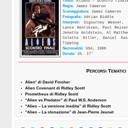
Titolo:
Aliens – Scontro final
Regia:
James Cameron
Sceneggiatura:
James Cameron
Fotografia:
Adrian Biddle
Interpreti:
Sigourney Weaver, 
Lance Henriksen, Paul Reise
Jenette Goldstein, Al Matthe
Colette Hiller, Daniel Ka
Tipping
Nazionalità:
USA, 1986
Durata:
2h. 17′
Percorsi Tematici
Alien³ di David Fincher
Alien Covenant di Ridley Scott
Prometheus di Ridley Scott
“Alien vs Predator” di Paul W.S. Anderson
“Alien – La versione inedita” di Ridley Scott
“Alien – La clonazione” di Jean-Pierre Jeunet