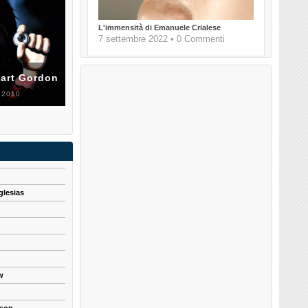
L'immensità di Emanuele Crialese
7 settembre 2022 • 0 Commenti
uart Gordon
 2010
glesias
w