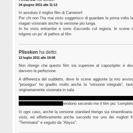
24 giugno 2011 alle 11:12
In assoluto il miglior film di Cameron!
Per chi non l’ha mai visto suggerisco di guardare la prima volta la
magari visionate anche la versione più lunga.
Io ho visto entrambe e sono d’accordo col regista: le scene t
tolgono un po’ di pathos al film.
Plissken
ha detto:
12 luglio 2011 alle 19:08
Non ritengo che questo film sia superiore al capostipite: è di
davvero la perfezione.
A differenza del suddetto, dove le scene aggiunte (a mio avviso
“proseguo” ho gradito molto anche la “versione integrale”, tan
originariamente visionata in sala.
Tutta la vicenda inerente la figlia di Ripley, o alcune scene davve
mitragliatrici automatiche
rendono secondo me il film più “completo
In ogni caso, anche la versione standard ritengo sia straordinaria,
visto, ed effettivamente anche secondo me uno dei migliori 
“Terminator” e seguito da “Abyss”.