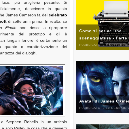
 luce, più artiglieria pesante. Si
ficialmente, descrivere in questo
 che James Cameron fa del
celebrato
cott
di sette anni prima. In realtà, se
o Finale
non riesce a riproporre
Come si scrive una
primente del prototipo e gli è
sceneggiatura - Parte
ran lunga inferiore, è certamente un
PUBBLICATO IL 4 SETTEMBRE
n quanto a caratterizzazione dei
lantezza dei dialoghi.
Avatar di James Came
PUBBLICATO IL 10 GENNAIO 
 e Stephen Rebello in un articolo
on è solo Ripley la cosa che è davvero