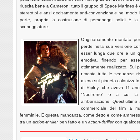
riuscita bene a Cameron: tutto il gruppo di Space Marines è 
stereotipi e anzi decisamente anti-convenzionale nel modo in 
parte, proprio la costruzione di personaggi solidi è la 
sceneggiatore.
Originariamente montato per 
perde nella sua versione c
esser lunga due ore e un qu
emotiva, finendo per es
ottimamente realizzato. Sul 
rimaste tutte le sequenze rig
aliena sul pianeta colonizzato
di Ripley, che aveva 11 ann
“Nostromo” e a cui la 
all’ibernazione. Quest’ultima 
commerciale del film a ma
femminile. E questa mancanza, come detto e come ammesso d
tra un
action-thriller
ben fatto e un
action-thriller
con qualcosa