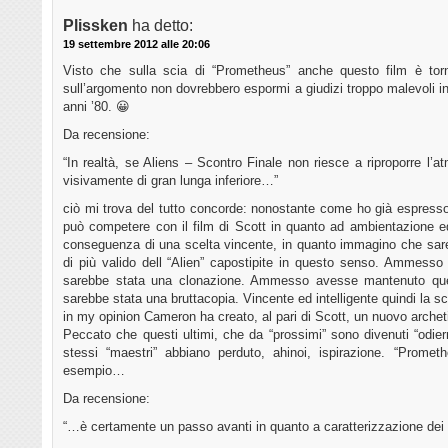
Plissken
ha detto:
19 settembre 2012 alle 20:06
Visto che sulla scia di “Prometheus” anche questo film è torna
sull’argomento non dovrebbero espormi a giudizi troppo malevoli ine
anni ’80. 😀
Da recensione:
“In realtà, se Aliens – Scontro Finale non riesce a riproporre l’a
visivamente di gran lunga inferiore…”
ciò mi trova del tutto concorde: nonostante come ho già espresso t
può competere con il film di Scott in quanto ad ambientazione ed
conseguenza di una scelta vincente, in quanto immagino che sar
di più valido dell “Alien” capostipite in questo senso. Ammess
sarebbe stata una clonazione. Ammesso avesse mantenuto quello
sarebbe stata una bruttacopia. Vincente ed intelligente quindi la sc
in my opinion Cameron ha creato, al pari di Scott, un nuovo archeti
Peccato che questi ultimi, che da “prossimi” sono divenuti “odiern
stessi “maestri” abbiano perduto, ahinoi, ispirazione. “Prome
esempio…
Da recensione:
“…è certamente un passo avanti in quanto a caratterizzazione de