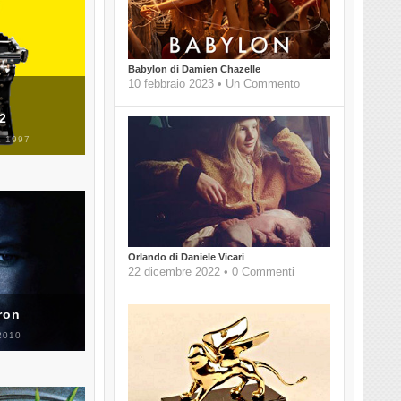
Babylon di Damien Chazelle
10 febbraio 2023 • Un Commento
 2
 1997
Orlando di Daniele Vicari
22 dicembre 2022 • 0 Commenti
ron
2010