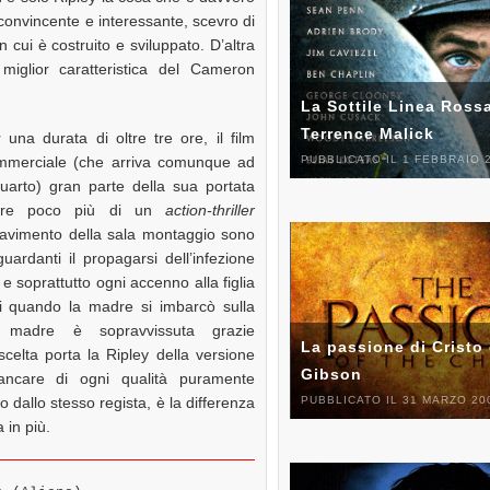
convincente e interessante, scevro di
cui è costruito e sviluppato. D’altra
miglior caratteristica del Cameron
La Sottile Linea Rossa
Terrence Malick
una durata di oltre tre ore, il film
ommerciale (che arriva comunque ad
PUBBLICATO IL 1 FEBBRAIO 
arto) gran parte della sua portata
sere poco più di un
action-thriller
pavimento della sala montaggio sono
uardanti il propagarsi dell’infezione
 e soprattutto ogni accenno alla figlia
i quando la madre si imbarcò sulla
madre è sopravvissuta grazie
La passione di Cristo 
scelta porta la Ripley della versione
Gibson
ncare di ogni qualità puramente
PUBBLICATO IL 31 MARZO 20
allo stesso regista, è la differenza
 in più.