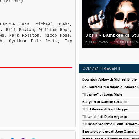
e (Aliens)
Carrie Henn, Michael Biehn,
r, Bill Paxton, William Hope,
Dolls - Bambole di St
ws, Mark Rolston, Ricco Ross,
sh, Cynthia Dale Scott, Tip
PUBBLICATO IL 17 FEBBRAIO
COMMENTI RECENTI
Downton Abbey di Michael Engler
Soundtrack: "La talpa" di Alberto I
"Il danno" di Louis Malle
Babylon di Damien Chazelle
Third Person di Paul Haggis
"Il cartaio" di Dario Argento
"Jurassic World" di Colin Trevorro
Il potere del cane di Jane Campion