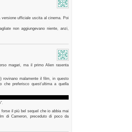
 versione ufficiale uscita al cinema. Poi
agliate non aggiungevano niente, anzi,
verso magari, ma il primo Alien rasenta
) rovinano malamente il film, in questo
to che preferisco quest’ultima a quella
ro ben fatte tra cui spicca quella con le
”.
 forse il più bel sequel che io abbia mai
film di Cameron, preceduto di poco da