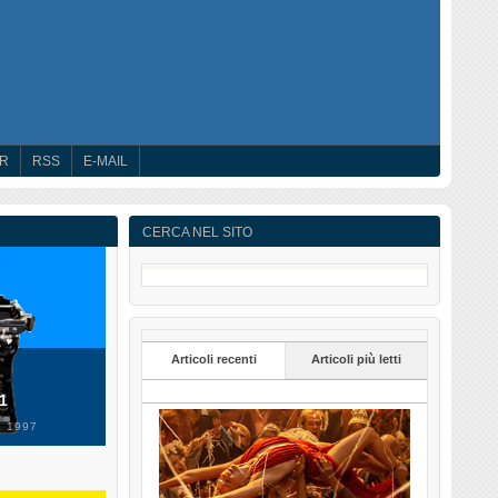
ER
RSS
E-MAIL
CERCA NEL SITO
Articoli recenti
Articoli più letti
 1
 1997