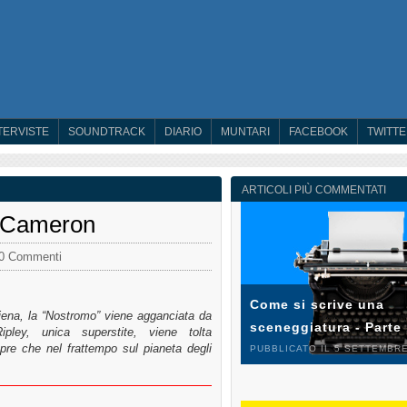
TERVISTE
SOUNDTRACK
DIARIO
MUNTARI
FACEBOOK
TWITT
ARTICOLI PIÙ COMMENTATI
s Cameron
0 Commenti
Come si scrive una
liena, la “Nostromo” viene agganciata da
sceneggiatura - Parte
ley, unica superstite, viene tolta
opre che nel frattempo sul pianeta degli
PUBBLICATO IL 5 SETTEMBRE
…