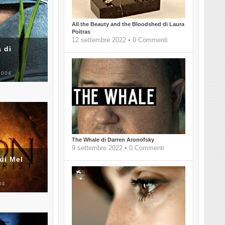
All the Beauty and the Bloodshed di Laura
Poitras
12 settembre 2022 • 0 Commenti
 di
2004
The Whale di Darren Aronofsky
9 settembre 2022 • 0 Commenti
di Mel
04