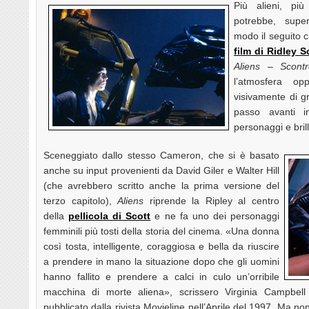
Più alieni, più
potrebbe, super
modo il seguito
film di Ridley S
Aliens – Scontr
l’atmosfera op
visivamente di g
passo avanti i
personaggi e bril
Sceneggiato dallo stesso Cameron, che si è basato
anche su input provenienti da David Giler e Walter Hill
(che avrebbero scritto anche la prima versione del
terzo capitolo),
Aliens
riprende la Ripley al centro
della
pellicola di Scott
e ne fa uno dei personaggi
femminili più tosti della storia del cinema. «Una donna
così tosta, intelligente, coraggiosa e bella da riuscire
a prendere in mano la situazione dopo che gli uomini
hanno fallito e prendere a calci in culo un’orribile
macchina di morte aliena», scrissero Virginia Campbell
pubblicato dalla rivista Movieline nell’Aprile del 1997. Ma n