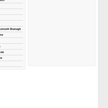
kson
 Kenneth Branagh
yne
n
ski
ve