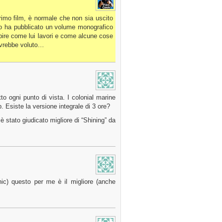
rimo film, è normale che non sia uscito
toro ha pubblicato un volume monografico
ire come lui lavori e come alcune cose
avrebbe voluto…
to ogni punto di vista. I colonial marine
 Esiste la versione integrale di 3 ore?
 è stato giudicato migliore di “Shining” da
nic) questo per me è il migliore (anche