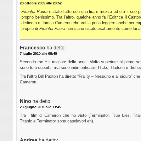
20 ottobre 2009 alle 23:52
Piranha Paura
è stato fatto con una lira e mezza ed era il suo p
proprio benissimo. Tra l’altro, qualche anno fa l’Editrice Il Cas
dedicato a James Cameron che val la pena leggere anche per cap
proprio di
Piranha Paura
non siano uscite esattamente come lui 
Francesco
ha detto:
7 luglio 2010 alle 08:49
Secondo me è il migliore della serie. Molto superiore al primo sot
sono tutti superbi, ma sono indimenticabili Hicks, Hudson e Bishop.
Tra l’altro Bill Paxton ha diretto “Frailty – Nessuno è al sicuro” che
Cameron.
Nino
ha detto:
23 giugno 2011 alle 13:45
Tra i film di Cameron che ho visto (Terminator, True Lies, Tita
Titanic e Terminator sono capolavori eh).
Andrea
ha detto: