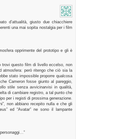
to d’attualità, giusto due chiacchiere
renti una mai sopita nostalgia per i film
tmosfera opprimente del prototipo e gli è
rovi questo film di livello eccelso, non
 atmosfera: però ritengo che ciò sia la
ebbe stato impossible proporre qualcosa
o che Cameron fosse giunto al pareggio,
 stile senza avvicinarvisi in qualità,
elta di cambiare registro, a tal punto che
po per i registi di prossima generazione.
i”, non abbiano recepito nulla e che gli
theus” ed “Avatar” ne sono il lampante
i personaggi…”