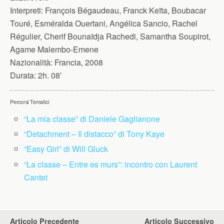
Interpreti:
François Bégaudeau, Franck Keïta, Boubacar
Touré, Esméralda Ouertani, Angélica Sancio, Rachel
Régulier, Cherif Bounaïdja Rachedi, Samantha Soupirot,
Agame Malembo-Emene
Nazionalità:
Francia, 2008
Durata:
2h. 08′
Percorsi Tematici
“La mia classe” di Daniele Gaglianone
“Detachment – Il distacco” di Tony Kaye
“Easy Girl” di Will Gluck
“La classe – Entre es murs”: incontro con Laurent
Cantet
Articolo Precedente
Articolo Successivo