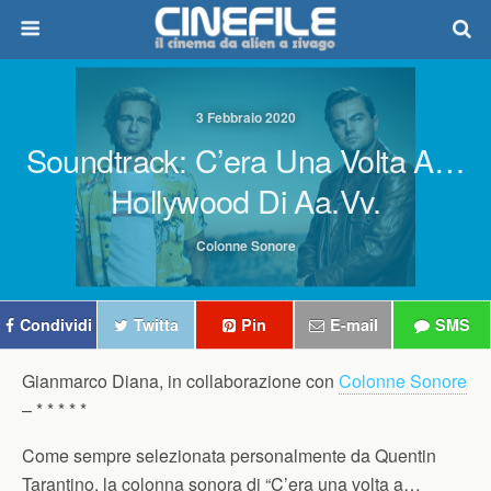
3 Febbraio 2020
Soundtrack: C’era Una Volta A…
Hollywood Di Aa.Vv.
Colonne Sonore
Condividi
Twitta
Pin
E-mail
SMS
Gianmarco Diana, in collaborazione con
Colonne Sonore
–
* * * * *
Come sempre selezionata personalmente da Quentin
Tarantino, la colonna sonora di “C’era una volta a…