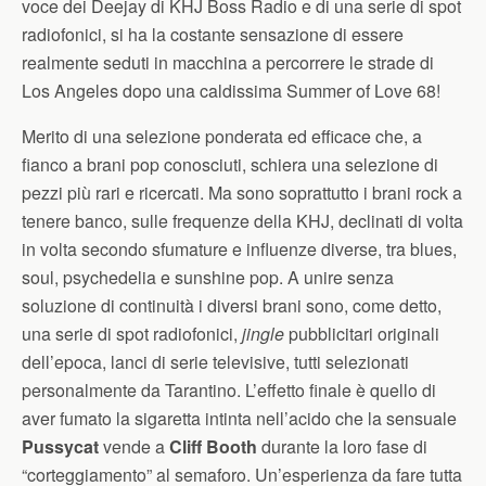
voce dei Deejay di KHJ Boss Radio e di una serie di spot
radiofonici, si ha la costante sensazione di essere
realmente seduti in macchina a percorrere le strade di
Los Angeles dopo una caldissima Summer of Love 68!
Merito di una selezione ponderata ed efficace che, a
fianco a brani pop conosciuti, schiera una selezione di
pezzi più rari e ricercati. Ma sono soprattutto i brani rock a
tenere banco, sulle frequenze della KHJ, declinati di volta
in volta secondo sfumature e influenze diverse, tra blues,
soul, psychedelia e sunshine pop. A unire senza
soluzione di continuità i diversi brani sono, come detto,
una serie di spot radiofonici,
jingle
pubblicitari originali
dell’epoca, lanci di serie televisive, tutti selezionati
personalmente da Tarantino. L’effetto finale è quello di
aver fumato la sigaretta intinta nell’acido che la sensuale
Pussycat
vende a
Cliff Booth
durante la loro fase di
“corteggiamento” al semaforo. Un’esperienza da fare tutta