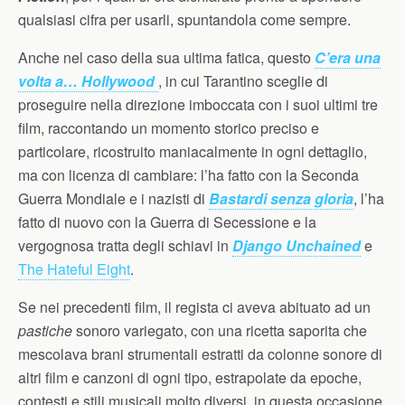
qualsiasi cifra per usarli, spuntandola come sempre.
Anche nel caso della sua ultima fatica, questo
C’era una
volta a… Hollywood
, in cui Tarantino sceglie di
proseguire nella direzione imboccata con i suoi ultimi tre
film, raccontando un momento storico preciso e
particolare, ricostruito maniacalmente in ogni dettaglio,
ma con licenza di cambiare: l’ha fatto con la Seconda
Guerra Mondiale e i nazisti di
Bastardi senza gloria
, l’ha
fatto di nuovo con la Guerra di Secessione e la
vergognosa tratta degli schiavi in
Django Unchained
e
The Hateful Eight
.
Se nei precedenti film, il regista ci aveva abituato ad un
pastiche
sonoro variegato, con una ricetta saporita che
mescolava brani strumentali estratti da colonne sonore di
altri film e canzoni di ogni tipo, estrapolate da epoche,
contesti e stili musicali molto diversi, in questa occasione