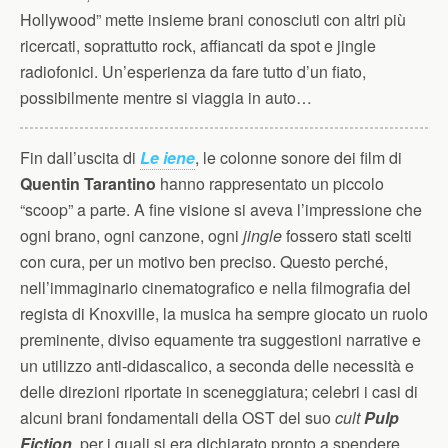
Hollywood” mette insieme brani conosciuti con altri più
ricercati, soprattutto rock, affiancati da spot e jingle
radiofonici. Un’esperienza da fare tutto d’un fiato,
possibilmente mentre si viaggia in auto…
Fin dall’uscita di
Le iene
, le colonne sonore dei film di
Quentin Tarantino
hanno rappresentato un piccolo
“scoop” a parte. A fine visione si aveva l’impressione che
ogni brano, ogni canzone, ogni
jingle
fossero stati scelti
con cura, per un motivo ben preciso. Questo perché,
nell’immaginario cinematografico e nella filmografia del
regista di Knoxville, la musica ha sempre giocato un ruolo
preminente, diviso equamente tra suggestioni narrative e
un utilizzo anti-didascalico, a seconda delle necessità e
delle direzioni riportate in sceneggiatura; celebri i casi di
alcuni brani fondamentali della OST del suo
cult
Pulp
Fiction
, per i quali si era dichiarato pronto a spendere