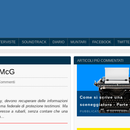
TERVISTE
SOUNDTRACK
DIARIO
MUNTARI
FACEBOOK
TWITT
ARTICOLI PIÙ COMMENTATI
i McG
Commenti
Come si scrive una
ley, devono recuperare delle informazioni
sceneggiatura - Parte
mma federale di protezione testimoni. Ma
teresse a rubarli, senza contare che una
PUBBLICATO IL 5 SETTEMBRE
ma…