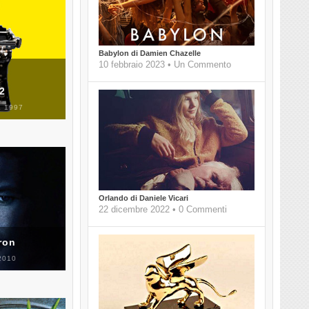
Babylon di Damien Chazelle
10 febbraio 2023 • Un Commento
 2
 1997
Orlando di Daniele Vicari
22 dicembre 2022 • 0 Commenti
ron
2010