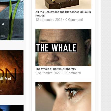
All the Beauty and the Bloodshed di Laura
Poitras
12 settembre 2022 • 0 Commenti
 di
2004
The Whale di Darren Aronofsky
9 settembre 2022 • 0 Commenti
di Mel
04