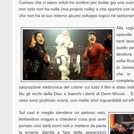
Curioso che ci siano voluti tre scrittori per buttar giù una s
non solo non ha nulla (ma proprio nulla) a che spartire con la
che non ha al suo interno alcuno sviluppo logico né tantom
Alla reg
episodio
tanti lav
quello pe
direttor
volta Rus
di Jame
che in 
completa
saturazione elettronica del colore cui tutto il film è stato s
blu gli occhi della Diaz e bianchi i denti di Demi Moore… E a di
visivi sono piuttosto scarsi, con
matte shot
inguardabili ed effe
Sul cast è meglio stendere un pietoso velo,
limitandosi magari a chiedersi cosa può aver
portato così tanti nomi noti a mettere da parte
la propria dignità e fare delle apparizioni