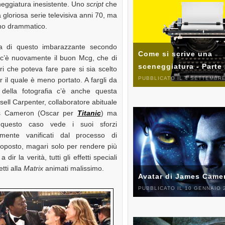
ceneggiatura inesistente. Uno
script
che
 gloriosa serie televisiva anni 70, ma
eno drammatico.
ia di questo imbarazzante secondo
Come si scrive una
 c’è nuovamente il buon Mcg, che di
sceneggiatura - Parte
ori che poteva fare pare si sia scelto
PUBBLICATO IL 4 SETTEMBRE
r il quale è meno portato. A fargli da
e della fotografia c’è anche questa
sell Carpenter, collaboratore abituale
s Cameron (Oscar per
Titanic
) ma
questo caso vede i suoi sforzi
mente vanificati dal processo di
ottoposto, magari solo per rendere più
r la verità, tutti gli effetti speciali
tti alla
Matrix
animati malissimo.
Avatar di James Came
PUBBLICATO IL 10 GENNAIO 