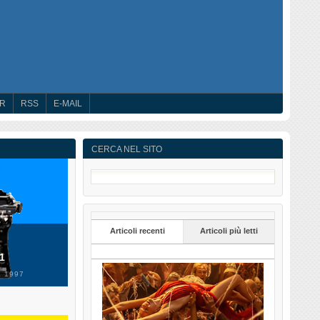
ER
RSS
E-MAIL
CERCA NEL SITO
Articoli recenti
Articoli più letti
 1
 1997