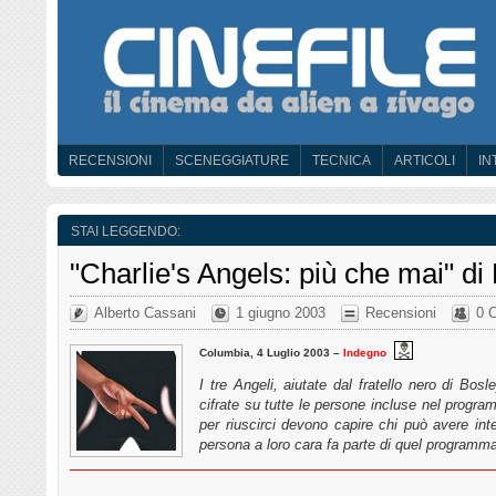
RECENSIONI
SCENEGGIATURE
TECNICA
ARTICOLI
IN
STAI LEGGENDO:
"Charlie's Angels: più che mai" d
Alberto Cassani
1 giugno 2003
Recensioni
0 
Columbia, 4 Luglio 2003 –
Indegno
I tre Angeli, aiutate dal fratello nero di Bos
cifrate su tutte le persone incluse nel progra
per riuscirci devono capire chi può avere in
persona a loro cara fa parte di quel program