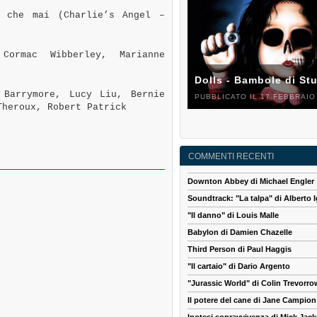
 che mai (Charlie’s Angel –
ormac Wibberley, Marianne
Dolls - Bambole di St
Barrymore, Lucy Liu, Bernie
PUBBLICATO IL 17 FEBBRAIO
Theroux, Robert Patrick
COMMENTI RECENTI
Downton Abbey di Michael Engler
Soundtrack: "La talpa" di Alberto I
"Il danno" di Louis Malle
Babylon di Damien Chazelle
Third Person di Paul Haggis
"Il cartaio" di Dario Argento
"Jurassic World" di Colin Trevorro
Il potere del cane di Jane Campion