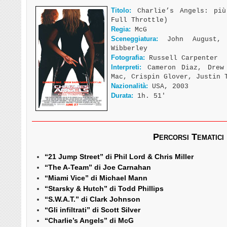
Titolo:
Charlie’s Angels: più
Full Throttle)
Regia:
McG
Sceneggiatura:
John August, C
Wibberley
Fotografia:
Russell Carpenter
Interpreti:
Cameron Diaz, Drew 
Mac, Crispin Glover, Justin 
Nazionalità:
USA, 2003
Durata:
1h. 51′
Percorsi Tematici
“21 Jump Street” di Phil Lord & Chris Miller
“The A-Team” di Joe Carnahan
“Miami Vice” di Michael Mann
“Starsky & Hutch” di Todd Phillips
“S.W.A.T.” di Clark Johnson
“Gli infiltrati” di Scott Silver
“Charlie’s Angels” di McG