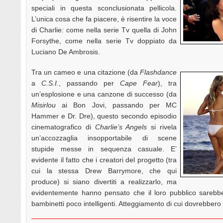
speciali in questa sconclusionata pellicola.
L’unica cosa che fa piacere, è risentire la voce
di Charlie: come nella serie Tv quella di John
Forsythe, come nella serie Tv doppiato da
Luciano De Ambrosis.
Tra un cameo e una citazione (da
Flashdance
a
C.S.I.
, passando per
Cape Fear
), tra
un’esplosione e una canzone di successo (da
Misirlou
ai Bon Jovi, passando per MC
Hammer e Dr. Dre), questo secondo episodio
cinematografico di
Charlie’s Angels
si rivela
un’accozzaglia insopportabile di scene
stupide messe in sequenza casuale. E’
evidente il fatto che i creatori del progetto (tra
cui la stessa Drew Barrymore, che qui
produce) si siano divertiti a realizzarlo, ma
evidentemente hanno pensato che il loro pubblico sarebb
bambinetti poco intelligenti. Atteggiamento di cui dovrebbero