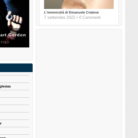
L'immensità di Emanuele Crialese
7 settembre 2022 • 0 Commenti
uart Gordon
 2010
glesias
w