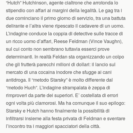
“Hutch” Hutchinson, agente cialtrone che arrotonda lo
stipendio con affari ai margini della legalità. Le gag tra i
due cominciano il primo giorno di servizio, tra una battuta
delirante e l’altra viene ripescato il cadavere di un uomo.
L’indagine conduce la coppia di detective sulle tracce di
un ricco uomo d’affari, Reese Feldman (Vince Vaughn),
sul cui conto non sembrano tuttavia esserci prove
determinanti. In realtà Feldan sta organizzando un colpo
che gli frutterà parecchi milioni di dollari: il lancio sul
mercato di una cocaina inodore che sfugge ai cani
antidroga. Il “metodo Starsky” è molto differente dal
“metodo Huch”. L’indagine strampalata è zeppa di
rimproveri da parte dei superiori. E’ costellata di errori
ogni volta più clamorosi. Ma ha comunque il suo epilogo:
Starsky e Hutch hanno finalmente la possibilità di
infiltrarsi insieme alla festa privata di Feldman e sventare
l’incontro tra i maggiori spacciatori della città.