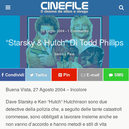
26 Luglio 2004 • 1 Commento
“Starsky & Hutch” Di Todd Phillips
Sandro Paté
Condividi
Twitta
Pin
E-mail
SMS
Buena Vista, 27 Agosto 2004 –
Incolore
Dave Starsky e Ken “Hutch” Hutchinson sono due
detective della polizia che, a seguito delle tante catastrofi
commesse, sono obbligati a lavorare insieme anche se
non vanno d’accordo e hanno metodi e stili di vita