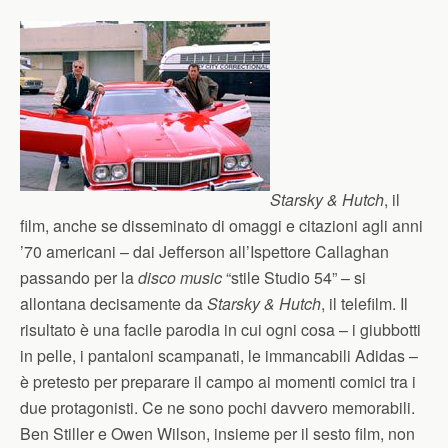
Starsky & Hutch
, il
film, anche se disseminato di omaggi e citazioni agli anni
’70 americani – dai Jefferson all’Ispettore Callaghan
passando per la
disco music
“stile Studio 54” – si
allontana decisamente da
Starsky & Hutch
, il telefilm. Il
risultato è una facile parodia in cui ogni cosa – i giubbotti
in pelle, i pantaloni scampanati, le immancabili Adidas –
è pretesto per preparare il campo ai momenti comici tra i
due protagonisti. Ce ne sono pochi davvero memorabili.
Ben Stiller e Owen Wilson, insieme per il sesto film, non