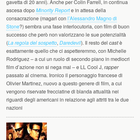
gavetta di 20 anni). Anche per Colin Farrell, in continua
ascesa dopo
Minority Report
e in attesa della
consacrazione (magari con
l’Alessandro Magno di
Stone
?) sembra una fase interlocutoria, con film di buon
successo che però non valorizzano le sue potenzialità
(
La regola del sospetto
,
Daredevil
). Il resto del
cast
è
esattamente quello che ci aspetteremmo, con Michelle
Rodriguez – a cui un ruolo di secondo piano in mediocri
film d’azione non si nega mai – e LL Cool J,
rapper
passato al cinema. Ironico il personaggio francese di
Olivier Martinez, nuovo a questo genere di film, a cui
vengono riservate frecciatine di blanda attualità nei
riguardi degli americani in relazione agli attriti tra le due
nazioni