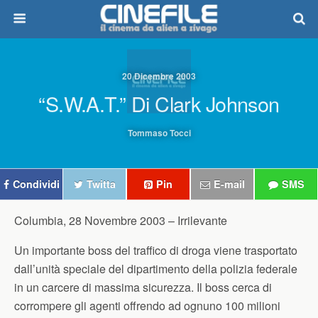
20 Dicembre 2003
“S.W.A.T.” Di Clark Johnson
Tommaso Tocci
Condividi
Twitta
Pin
E-mail
SMS
Columbia, 28 Novembre 2003 –
Irrilevante
Un importante boss del traffico di droga viene trasportato
dall’unità speciale del dipartimento della polizia federale
in un carcere di massima sicurezza. Il boss cerca di
corrompere gli agenti offrendo ad ognuno 100 milioni