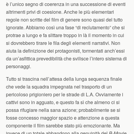
è l’unico segno di coerenza in una successione di eventi
altrimenti privi di coesione. Anche le più elementari
regole non scritte del film di genere sono quasi del tutto
ignorate. Abbiamo così una fase “di reclutamento” che si
protrae a lungo e fa slittare troppo in là il momento in cui
si dovrebbero tirare le fila degli elementi narrativi. Non
aiuta la definizione dei protagonisti, tormentati anch’essi
da un’asfittica prevedibilità che svilisce l’intero sistema di
personaggi.
Tutto si trascina nell’attesa della lunga sequenza finale
che vede la squadra impegnata nel trasporto di un
pericoloso prigioniero per le strade di L.A. Ovviamente i
cattivi sono in agguato, e questo fa sì che almeno ci si
possa rifugiare nella sana azione; probabilmente se si
fosse concesso maggior spazio e attenzione a questa
componente il film sarebbe stato più emozionante. Ma
invece di un totale abbandono alla genuinità del
B-Movie