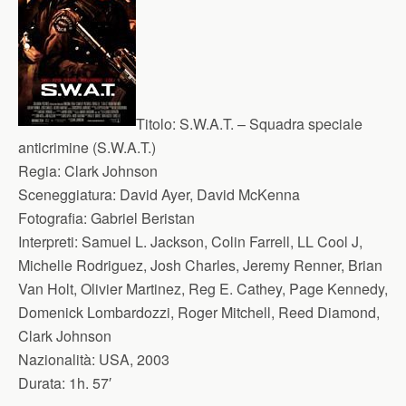
Titolo:
S.W.A.T. – Squadra speciale
anticrimine (S.W.A.T.)
Regia:
Clark Johnson
Sceneggiatura:
David Ayer, David McKenna
Fotografia:
Gabriel Beristan
Interpreti:
Samuel L. Jackson, Colin Farrell, LL Cool J,
Michelle Rodriguez, Josh Charles, Jeremy Renner, Brian
Van Holt, Olivier Martinez, Reg E. Cathey, Page Kennedy,
Domenick Lombardozzi, Roger Mitchell, Reed Diamond,
Clark Johnson
Nazionalità:
USA, 2003
Durata:
1h. 57′