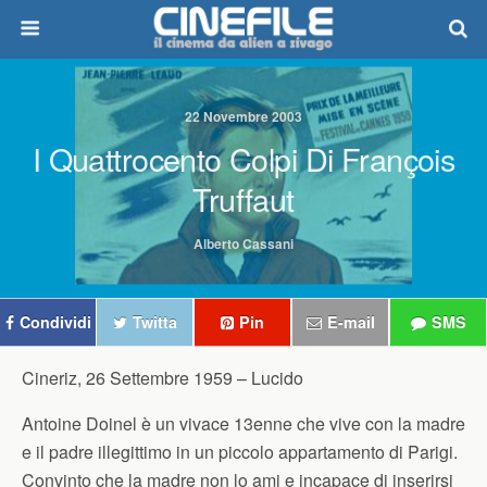
22 Novembre 2003
I Quattrocento Colpi Di François
Truffaut
Alberto Cassani
Condividi
Twitta
Pin
E-mail
SMS
Cineriz, 26 Settembre 1959 –
Lucido
Antoine Doinel è un vivace 13enne che vive con la madre
e il padre illegittimo in un piccolo appartamento di Parigi.
Convinto che la madre non lo ami e incapace di inserirsi