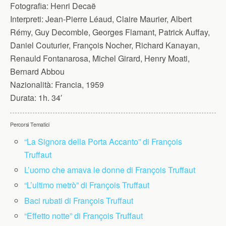
Fotografia:
Henri Decaë
Interpreti:
Jean-Pierre Léaud, Claire Maurier, Albert
Rémy, Guy Decomble, Georges Flamant, Patrick Auffay,
Daniel Couturier, François Nocher, Richard Kanayan,
Renauld Fontanarosa, Michel Girard, Henry Moati,
Bernard Abbou
Nazionalità:
Francia, 1959
Durata:
1h. 34′
Percorsi Tematici
“La Signora della Porta Accanto” di François
Truffaut
L’uomo che amava le donne di François Truffaut
“L’ultimo metrò” di François Truffaut
Baci rubati di François Truffaut
“Effetto notte” di François Truffaut