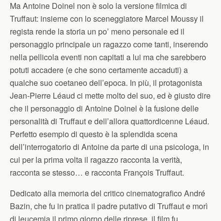
Ma Antoine Doinel non è solo la versione filmica di
Truffaut: insieme con lo sceneggiatore Marcel Moussy il
regista rende la storia un po’ meno personale ed il
personaggio principale un ragazzo come tanti, inserendo
nella pellicola eventi non capitati a lui ma che sarebbero
potuti accadere (e che sono certamente accaduti) a
qualche suo coetaneo dell’epoca. In più, il protagonista
Jean-Pierre Léaud ci mette molto del suo, ed è giusto dire
che il personaggio di Antoine Doinel è la fusione delle
personalità di Truffaut e dell’allora quattordicenne Léaud.
Perfetto esempio di questo è la splendida scena
dell’interrogatorio di Antoine da parte di una psicologa, in
cui per la prima volta il ragazzo racconta la verità,
racconta se stesso… e racconta François Truffaut.
Dedicato alla memoria del critico cinematografico André
Bazin, che fu in pratica il padre putativo di Truffaut e morì
di leucemia il primo giorno delle riprese, il film fu