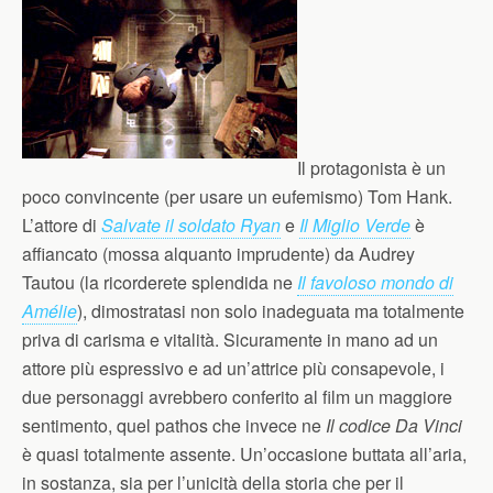
Il protagonista è un
poco convincente (per usare un eufemismo) Tom Hank.
L’attore di
Salvate il soldato Ryan
e
Il Miglio Verde
è
affiancato (mossa alquanto imprudente) da Audrey
Tautou (la ricorderete splendida ne
Il favoloso mondo di
Amélie
), dimostratasi non solo inadeguata ma totalmente
priva di carisma e vitalità. Sicuramente in mano ad un
attore più espressivo e ad un’attrice più consapevole, i
due personaggi avrebbero conferito al film un maggiore
sentimento, quel pathos che invece ne
Il codice Da Vinci
è quasi totalmente assente. Un’occasione buttata all’aria,
in sostanza, sia per l’unicità della storia che per il