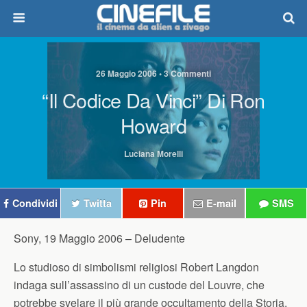
26 Maggio 2006 • 3 Commenti
“Il Codice Da Vinci” Di Ron
Howard
Luciana Morelli
Condividi
Twitta
Pin
E-mail
SMS
Sony, 19 Maggio 2006 –
Deludente
Lo studioso di simbolismi religiosi Robert Langdon
indaga sull’assassino di un custode del Louvre, che
potrebbe svelare il più grande occultamento della Storia.