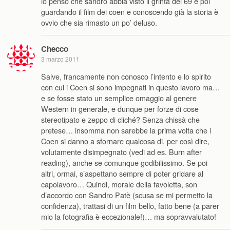
io penso che sandro abbia visto il grinta del 69 e poi
guardando il film dei coen e conoscendo già la storia è
ovvio che sia rimasto un po’ deluso.
Checco
3 marzo 2011
Salve, francamente non conosco l’intento e lo spirito
con cui i Coen si sono impegnati in questo lavoro ma…
e se fosse stato un semplice omaggio al genere
Western in generale, e dunque per forze di cose
stereotipato e zeppo di cliché? Senza chissà che
pretese… insomma non sarebbe la prima volta che i
Coen si danno a sfornare qualcosa di, per così dire,
volutamente disimpegnato (vedi ad es. Burn after
reading), anche se comunque godibilissimo. Se poi
altri, ormai, s’aspettano sempre di poter gridare al
capolavoro… Quindi, morale della favoletta, son
d’accordo con Sandro Patè (scusa se mi permetto la
confidenza), trattasi di un film bello, fatto bene (a parer
mio la fotografia è eccezionale!)… ma sopravvalutato!