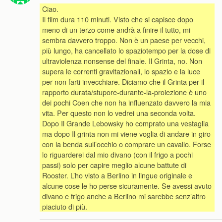
Ciao.
Il film dura 110 minuti. Visto che si capisce dopo
meno di un terzo come andrà a finire il tutto, mi
sembra davvero troppo. Non è un paese per vecchi,
più lungo, ha cancellato lo spaziotempo per la dose di
ultraviolenza nonsense del finale. Il Grinta, no. Non
supera le correnti gravitazionali, lo spazio e la luce
per non farti invecchiare. Diciamo che il Grinta per il
rapporto durata/stupore-durante-la-proiezione è uno
dei pochi Coen che non ha influenzato davvero la mia
vita. Per questo non lo vedrei una seconda volta.
Dopo Il Grande Lebowsky ho comprato una vestaglia
ma dopo Il grinta non mi viene voglia di andare in giro
con la benda sull’occhio o comprare un cavallo. Forse
lo riguarderei dal mio divano (con il frigo a pochi
passi) solo per capire meglio alcune battute di
Rooster. L’ho visto a Berlino in lingue originale e
alcune cose le ho perse sicuramente. Se avessi avuto
divano e frigo anche a Berlino mi sarebbe senz’altro
piaciuto di più.