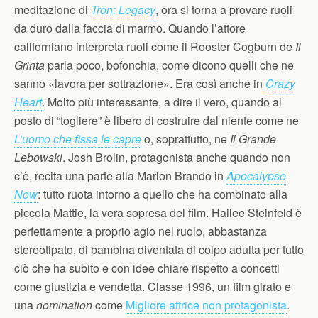
meditazione di
Tron: Legacy
, ora si torna a provare ruoli
da duro dalla faccia di marmo. Quando l’attore
californiano interpreta ruoli come il Rooster Cogburn de
Il
Grinta
parla poco, bofonchia, come dicono quelli che ne
sanno «lavora per sottrazione». Era così anche in
Crazy
Heart
. Molto più interessante, a dire il vero, quando al
posto di “togliere” è libero di costruire dal niente come ne
L’uomo che fissa le capre
o, soprattutto, ne
Il Grande
Lebowski
. Josh Brolin, protagonista anche quando non
c’è, recita una parte alla Marlon Brando in
Apocalypse
Now
: tutto ruota intorno a quello che ha combinato alla
piccola Mattie, la vera sopresa del film. Hailee Steinfeld è
perfettamente a proprio agio nel ruolo, abbastanza
stereotipato, di bambina diventata di colpo adulta per tutto
ciò che ha subito e con idee chiare rispetto a concetti
come giustizia e vendetta. Classe 1996, un film girato e
una
nomination
come
Migliore attrice non protagonista
.