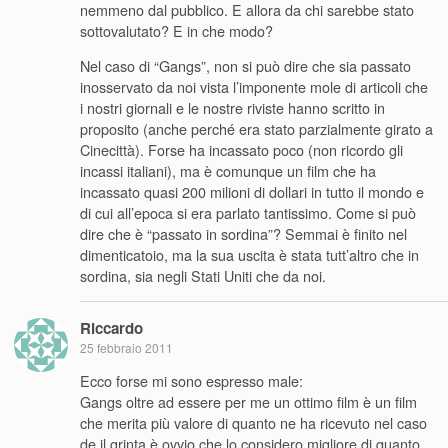
nemmeno dal pubblico. E allora da chi sarebbe stato
sottovalutato? E in che modo?
Nel caso di “Gangs”, non si può dire che sia passato
inosservato da noi vista l’imponente mole di articoli che
i nostri giornali e le nostre riviste hanno scritto in
proposito (anche perché era stato parzialmente girato a
Cinecittà). Forse ha incassato poco (non ricordo gli
incassi italiani), ma è comunque un film che ha
incassato quasi 200 milioni di dollari in tutto il mondo e
di cui all’epoca si era parlato tantissimo. Come si può
dire che è “passato in sordina”? Semmai è finito nel
dimenticatoio, ma la sua uscita è stata tutt’altro che in
sordina, sia negli Stati Uniti che da noi.
Riccardo
25 febbraio 2011
Ecco forse mi sono espresso male:
Gangs oltre ad essere per me un ottimo film è un film
che merita più valore di quanto ne ha ricevuto nel caso
de il grinta è ovvio che lo considero migliore di quanto