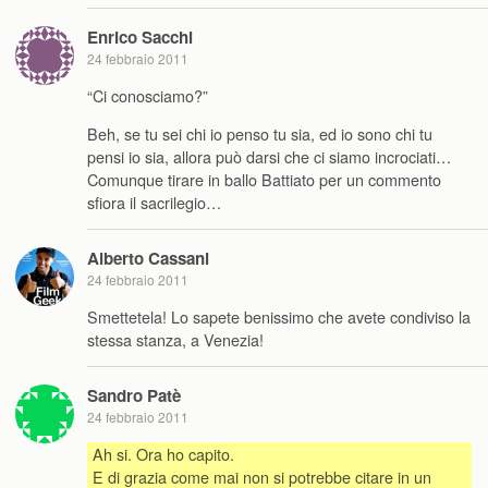
Enrico Sacchi
24 febbraio 2011
“Ci conosciamo?”
Beh, se tu sei chi io penso tu sia, ed io sono chi tu
pensi io sia, allora può darsi che ci siamo incrociati…
Comunque tirare in ballo Battiato per un commento
sfiora il sacrilegio…
Alberto Cassani
24 febbraio 2011
Smettetela! Lo sapete benissimo che avete condiviso la
stessa stanza, a Venezia!
Sandro Patè
24 febbraio 2011
Ah si. Ora ho capito.
E di grazia come mai non si potrebbe citare in un