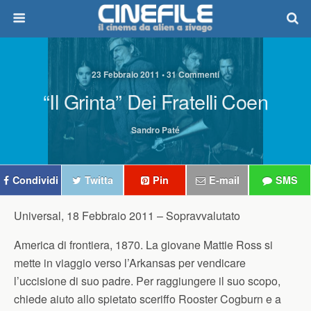
23 Febbraio 2011 • 31 Commenti
“Il Grinta” Dei Fratelli Coen
Sandro Paté
Condividi
Twitta
Pin
E-mail
SMS
Universal, 18 Febbraio 2011 –
Sopravvalutato
America di frontiera, 1870. La giovane Mattie Ross si
mette in viaggio verso l’Arkansas per vendicare
l’uccisione di suo padre. Per raggiungere il suo scopo,
chiede aiuto allo spietato sceriffo Rooster Cogburn e a