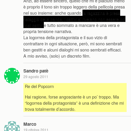
Anzi, ad essere sincero, quello che mi è piaciuto meno
è proprio il tono sin troppo leggero della pellicola presa
nel suo insieme: anche quando
la ragazzina è presa
ostaggio della banda, i cattivi si rivelano non essere poi
così cattivi
e tutto sommato a mancare è una vera e
propria tensione narrativa.
La logorrea della protagonista e il suo vizio di
contrattare in ogni situazione, però, mi sono sembrati
ben gestiti e alcuni dialoghi mi sono sembrati efficaci.
A mio avviso, (solo) un discreto film.
Sandro patè
29 agosto 2011
Re del Popcorn
Hai ragione, forse angosciante è un po’ troppo. Ma
“logorrea della protagonista” è una definizione che mi
trova totalmente d’accordo.
Marco
19 ottobre 2011