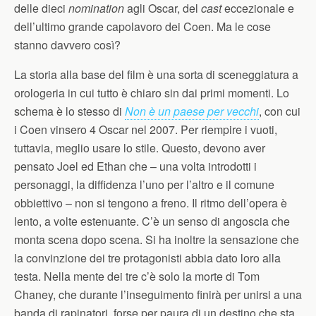
delle dieci
nomination
agli Oscar, del
cast
eccezionale e
dell’ultimo grande capolavoro dei Coen. Ma le cose
stanno davvero così?
La storia alla base del film è una sorta di sceneggiatura a
orologeria in cui tutto è chiaro sin dai primi momenti. Lo
schema è lo stesso di
Non è un paese per vecchi
, con cui
i Coen vinsero 4 Oscar nel 2007. Per riempire i vuoti,
tuttavia, meglio usare lo stile. Questo, devono aver
pensato Joel ed Ethan che – una volta introdotti i
personaggi, la diffidenza l’uno per l’altro e il comune
obbiettivo – non si tengono a freno. Il ritmo dell’opera è
lento, a volte estenuante. C’è un senso di angoscia che
monta scena dopo scena. Si ha inoltre la sensazione che
la convinzione dei tre protagonisti abbia dato loro alla
testa. Nella mente dei tre c’è solo la morte di Tom
Chaney, che durante l’inseguimento finirà per unirsi a una
banda di rapinatori, forse per paura di un destino che sta