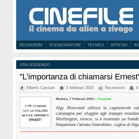
RECENSIONI
SCENEGGIATURE
TECNICA
ARTICOLI
IN
STAI LEGGENDO:
"L'importanza di chiamarsi Ernest"
Alberto Cassani
5 febbraio 2003
Recensioni
4
Medusa, 7 Febbraio 2003 –
Frizzante
Algy Moncrieef utilizza la cagionevole s
campagna per sfuggire agli impegni mondani 
Worthington, invece, si è inventato un fratell
frequentare l’amata Gwendolen, cugina di Al