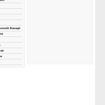
kson
 Kenneth Branagh
yne
n
ski
ve