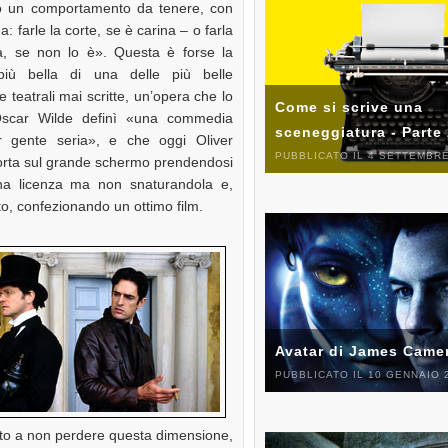
o un comportamento da tenere, con
: farle la corte, se è carina – o farla
ra, se non lo è». Questa è forse la
più bella di una delle più belle
teatrali mai scritte, un’opera che lo
Come si scrive una
Oscar Wilde definì «una commedia
sceneggiatura - Parte
er gente seria», e che oggi Oliver
PUBBLICATO IL 4 SETTEMBRE
orta sul grande schermo prendendosi
na licenza ma non snaturandola e,
to, confezionando un ottimo film.
Avatar di James Came
PUBBLICATO IL 10 GENNAIO 
ito a non perdere questa dimensione,