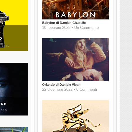
Babylon di Damien Chazelle
10 febbraio 2023 • Un Commento
 2
 1997
Orlando di Daniele Vicari
22 dicembre 2022 • 0 Commenti
ron
2010