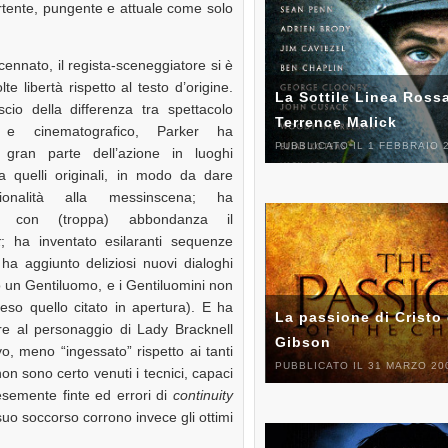
ertente, pungente e attuale come solo
nnato, il regista-sceneggiatore si è
te libertà rispetto al testo d’origine.
La Sottile Linea Rossa
cio della differenza tra spettacolo
Terrence Malick
e e cinematografico, Parker ha
PUBBLICATO IL 1 FEBBRAIO 
 gran parte dell’azione in luoghi
da quelli originali, in modo da dare
nsionalità alla messinscena; ha
ato con (troppa) abbondanza il
k
; ha inventato esilaranti sequenze
 ha aggiunto deliziosi nuovi dialoghi
 un Gentiluomo, e i Gentiluomini non
so quello citato in apertura). E ha
La passione di Cristo 
ore al personaggio di Lady Bracknell
Gibson
o, meno “ingessato” rispetto ai tanti
PUBBLICATO IL 31 MARZO 20
 non sono certo venuti i tecnici, capaci
lesemente finte ed errori di
continuity
suo soccorso corrono invece gli ottimi