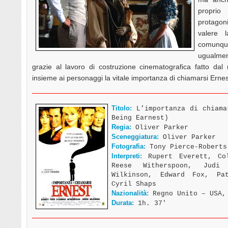
proprio
protagon
valere 
comunque 
ugualmen
grazie al lavoro di costruzione cinematografica fatto dal 
insieme ai personaggi la vitale importanza di chiamarsi Ern
Titolo:
L’importanza di chiama
Being Earnest)
Regia:
Oliver Parker
Sceneggiatura:
Oliver Parker
Fotografia:
Tony Pierce-Roberts
Interpreti:
Rupert Everett, Col
Reese Witherspoon, Judi
Wilkinson, Edward Fox, Pa
Cyril Shaps
Nazionalità:
Regno Unito – USA,
Durata:
1h. 37′