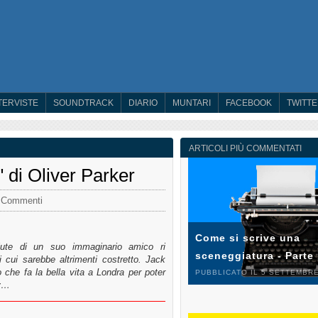
TERVISTE
SOUNDTRACK
DIARIO
MUNTARI
FACEBOOK
TWITT
ARTICOLI PIÙ COMMENTATI
 di Oliver Parker
 Commenti
Come si scrive una
alute di un suo immaginario amico ri
sceneggiatura - Parte
cui sarebbe altrimenti costretto. Jack
o che fa la bella vita a Londra per poter
PUBBLICATO IL 5 SETTEMBRE
gy…