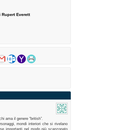
i Rupert Everett
chi ama il genere “british”.
sonaggi, mondi interiori che si rivelano
cose importanti nel modo più scanzonato