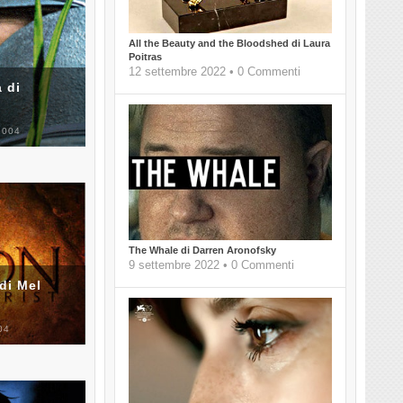
All the Beauty and the Bloodshed di Laura
Poitras
12 settembre 2022 • 0 Commenti
 di
2004
The Whale di Darren Aronofsky
9 settembre 2022 • 0 Commenti
di Mel
04