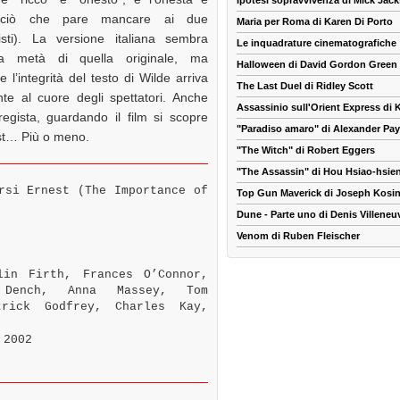
Ipotesi sopravvivenza di Mick Jac
 ciò che pare mancare ai due
Maria per Roma di Karen Di Porto
isti). La versione italiana sembra
Le inquadrature cinematografiche
la metà di quella originale, ma
Halloween di David Gordon Green
l’integrità del testo di Wilde arriva
The Last Duel di Ridley Scott
te al cuore degli spettatori. Anche
Assassinio sull'Orient Express di
regista, guardando il film si scopre
"Paradiso amaro" di Alexander Pa
est… Più o meno.
"The Witch" di Robert Eggers
"The Assassin" di Hou Hsiao-hsie
rsi Ernest (The Importance of
Top Gun Maverick di Joseph Kosin
Dune - Parte uno di Denis Villeneu
Venom di Ruben Fleischer
in Firth, Frances O’Connor,
 Dench, Anna Massey, Tom
trick Godfrey, Charles Kay,
 2002