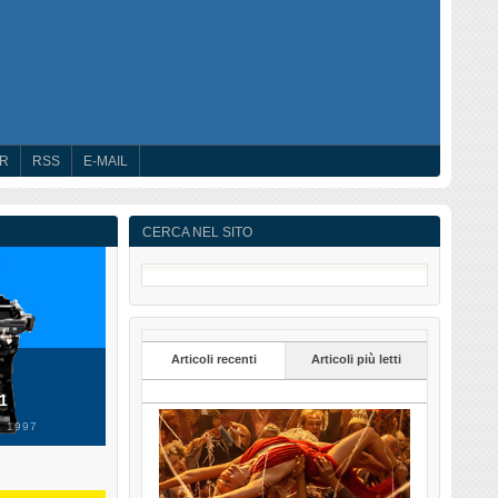
ER
RSS
E-MAIL
CERCA NEL SITO
Articoli recenti
Articoli più letti
 1
 1997