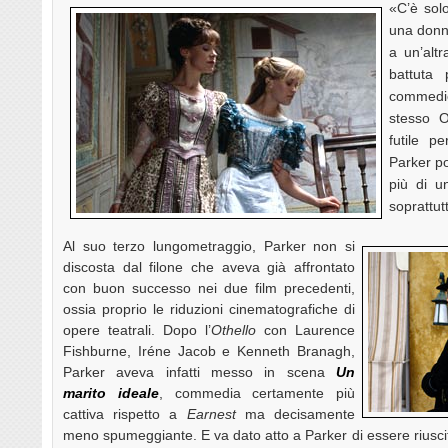
«C’è sol
una donna
a un’alt
battuta 
commedie 
stesso 
futile p
Parker p
più di u
soprattut
Al suo terzo lungometraggio, Parker non si
discosta dal filone che aveva già affrontato
con buon successo nei due film precedenti,
ossia proprio le riduzioni cinematografiche di
opere teatrali. Dopo l’
Othello
con Laurence
Fishburne, Iréne Jacob e Kenneth Branagh,
Parker aveva infatti messo in scena
Un
marito ideale
, commedia certamente più
cattiva rispetto a
Earnest
ma decisamente
meno spumeggiante. E va dato atto a Parker di essere riusc