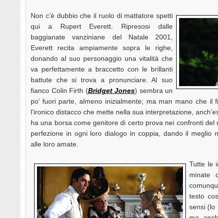
Non c’è dubbio che il ruolo di mattatore spetti
qui a Rupert Everett. Ripresosi dalle
baggianate vanziniane del Natale 2001,
Everett recita ampiamente sopra le righe,
donando al suo personaggio una vitalità che
va perfettamente a braccetto con le brillanti
battute che si trova a pronunciare. Al suo
fianco Colin Firth (
Bridget Jones
) sembra un
po’ fuori parte, almeno inizialmente; ma man mano che il 
l’ironico distacco che mette nella sua interpretazione, anch’es
ha una borsa come genitore di certo prova nei confronti del m
perfezione in ogni loro dialogo in coppia, dando il meglio 
alle loro amate.
Tutte le 
minate d
comunque
testo co
sensi (lo
ma anche