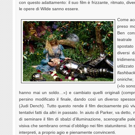
con questo adattamento: il suo film è frizzante, ritmato, div
le opere di Wilde sanno essere.
Come acce
preso mol
Ben cons
teatral
spostato
diversi 
tridime
utilizz
flashbac
oniriche;
(«Io sono
hanno mai un soldo…») e cambiato quelli originali (compre
persino modificato il finale, dando così un diverso spess
(Judi Dench). Tutto questo rende il film decisamente più viv
tentativi fatti da altri in passato. In aiuto di Parker, va detto,
di seminare il film di sbalzi d’illuminazione, scenografie pa
visiva che sembrano ormai d’obbligo nei film statunitensi. In 
interpreti, a proprio agio e pienamente convincenti.