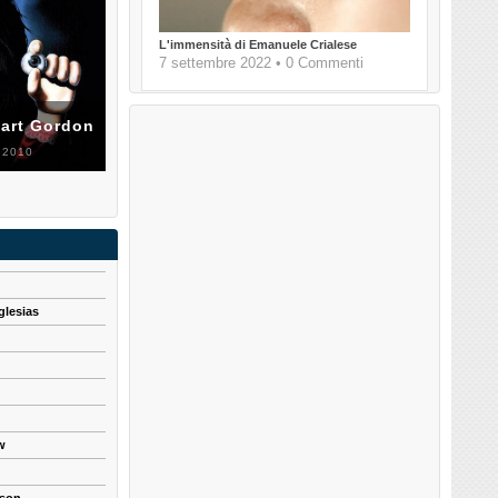
L'immensità di Emanuele Crialese
7 settembre 2022 • 0 Commenti
uart Gordon
 2010
glesias
w