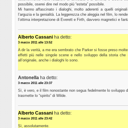
possibile, oserei dire nel modo più “esteta” possibile.
Mi hanno affascinato i dialoghi, molto aderenti a quelli origina
l’arguzia e la genialità. La leggerezza che aleggia nel film, lo rende
l’ottima interpretazione di Everett e Firth, davvero magnetici e fanta
Alberto Cassani
ha detto:
3 marzo 2011 alle 13:52
A dir la verità, a me era sembrato che Parker si fosse preso molte l
effetti più nelle singole scene e nello sviluppo della storia ch
all’originale, anche i dialoghi lo sono.
Antonella
ha detto:
3 marzo 2011 alle 23:37
Sì, è vero, e il film nonostante non segua fedelmente lo sviluppo d
trasmette lo “spirito” di Wilde.
Alberto Cassani
ha detto:
3 marzo 2011 alle 23:42
Sì, assolutamente.