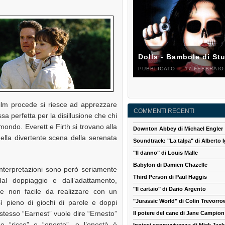
Dolls - Bambole di St
PUBBLICATO IL 17 FEBBRAIO
film procede si riesce ad apprezzare
COMMENTI RECENTI
sa perfetta per la disillusione che chi
ondo. Everett e Firth si trovano alla
Downton Abbey di Michael Engler
nella divertente scena della serenata
Soundtrack: "La talpa" di Alberto I
"Il danno" di Louis Malle
Babylon di Damien Chazelle
interpretazioni sono però seriamente
Third Person di Paul Haggis
al doppiaggio e dall’adattamento,
"Il cartaio" di Dario Argento
 non facile da realizzare con un
"Jurassic World" di Colin Trevorro
sì pieno di giochi di parole e doppi
 stesso “Earnest” vuole dire “Ernesto”
Il potere del cane di Jane Campion
 “ricco” e “onesto”, e l’onestà è