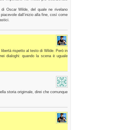
li di Oscar Wilde, del quale ne rivelano
 piacevole dall’inizio alla fine, così come
stici.
ibertà rispetto al testo di Wilde. Però in
e nei dialoghi: quando la scena è uguale
ella storia origimale, direi che comunque