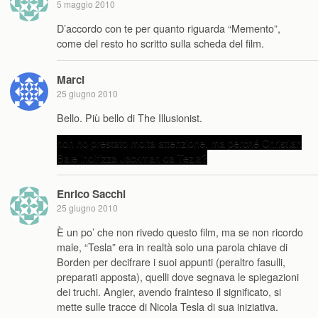
5 maggio 2010
D’accordo con te per quanto riguarda “Memento”,
come del resto ho scritto sulla scheda del film.
Marci
25 giugno 2010
Bello. Più bello di The Illusionist.
non ho prestato molta attenzione, ma perché Christian
Bale indirizza Jackman da Tezla?
Enrico Sacchi
25 giugno 2010
È un po’ che non rivedo questo film, ma se non ricordo
male, “Tesla” era in realtà solo una parola chiave di
Borden per decifrare i suoi appunti (peraltro fasulli,
preparati apposta), quelli dove segnava le spiegazioni
dei truchi. Angier, avendo frainteso il significato, si
mette sulle tracce di Nicola Tesla di sua iniziativa.