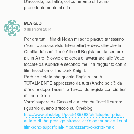
D’accordo, tra l’altro, col commento di Fauno
precedentemente al mio.
M.A.G.D
3 dicembre 2014
Per ora tutti i film di Nolan mi sono piaciuti tantissimo
(Non ho ancora visto Interstellar) e devo dire che la
Qualità dei suoi film è Alta e il Regista punta sempre
più in Altro, è ovvio che cerca di avvicinarci alle Vette
toccate da Kubrick e secondo me l’ha raggiunto con 2
film Inception e The Dark Knight.
Però ho notato che questo Regista non è
TOTALMENTE apprezzato da tutti (Anche se c’è da
dire che dopo Tarantino il secondo regista con più tesi
di Laure è lui).
Vorrei sapere da Cassani e anche da Tocci il parere
riguardo questo articolo su Cineblog
http://www.cineblog.it/post/465888/christopher-priest-
autore-di-the-prestige-stronca-christopher-nolan-i-suoi-
film-sono-superficiali-imbarazzanti-e-scritti-male