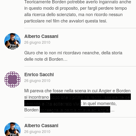
Teoricamente Borden potrebbe averlo ingannato anche
in questo modo di proposito, per fargli perdere tempo
alla ricerca dello scienziato, ma non ricordo nessun
particolare nel film che avvalori questa tesi.
Alberto Cassani
26 giugno 2010
Giuro che io non mi ricordavo neanche, della storia
delle note di Borden…
Enrico Sacchi
26 giugno 2010
Mi pareva che fosse nella scena in cui Angier e Borden
si incontrano
dopo che il primo ha rapito l’assistente del
secondo e l’ha sotterrato vivo
: in quel momento,
Borden
consegna la parola chiave ad Angier
…
Alberto Cassani
26 giugno 2010