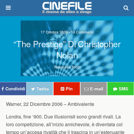
17 Ottobre 2006 • 14 Commenti
“The Prestige” Di Christopher
Nolan
Tommaso Tocci
Condividi
Twitta
Pin
E-mail
SMS
Warner, 22 Dicembre 2006 –
Ambivalente
Londra, fine ‘900. Due illusionisti sono grandi rivali. La
loro competizione, all’inizio amichevole, è diventata col
tempo un’accesa rivalità che li trascina in un’estenuante