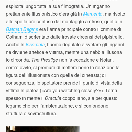
esplicita lungo tutta la sua filmografia. Un inganno
prettamente illusionistico c’era già in
Memento
, ma rivolto
allo spettatore confuso dal montaggio a ritroso; quello in
Batman Begins
era l’arma principale contro il crimine di
Gotham, disorientato dalle trovate circensi del pipistrello.
Anche in
Insomnia
, l’uomo deputato a svelare gli inganni
ne diviene artefice e vittima, mentre una nebbia illusoria
lo circonda.
The Prestige
non fa eccezione e Nolan,
com’è ovvio, si premura di mettere bene in relazione la
figura dell’illusionista con quella del cineasta; di
conseguenza, lo spettatore prende il punto di vista della
vittima in platea («Are you watching closely?»). Torna
spesso in mente il
Dracula
coppoliano, sia per questo
legame che per l’ambientazione, e si confondono
struttura e sovrastruttura.