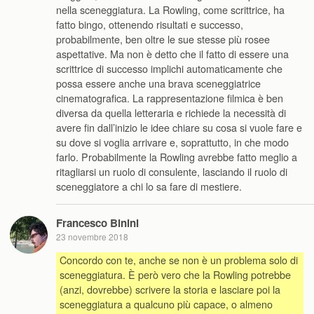
nella sceneggiatura. La Rowling, come scrittrice, ha
fatto bingo, ottenendo risultati e successo,
probabilmente, ben oltre le sue stesse più rosee
aspettative. Ma non è detto che il fatto di essere una
scrittrice di successo implichi automaticamente che
possa essere anche una brava sceneggiatrice
cinematografica. La rappresentazione filmica è ben
diversa da quella letteraria e richiede la necessità di
avere fin dall’inizio le idee chiare su cosa si vuole fare e
su dove si voglia arrivare e, soprattutto, in che modo
farlo. Probabilmente la Rowling avrebbe fatto meglio a
ritagliarsi un ruolo di consulente, lasciando il ruolo di
sceneggiatore a chi lo sa fare di mestiere.
Francesco Binini
23 novembre 2018
Concordo con te, anche se non è un problema solo di
sceneggiatura. È però vero che la Rowling potrebbe
(anzi, dovrebbe) scrivere la storia e lasciare poi la
sceneggiatura a qualcuno più capace, o almeno