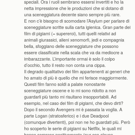
speciali. Ora i ruoli sembrano essersi invertiti e ho la
netta impressione che le produzioni che si dotano di
una sceneggiatura decente siano sempre più rare.
E non c’è bisogno di scomodare l’Asylum per parlare di
sceneggiature scritte sulla carta igienica. Gran parte dei
film di pigiami (= supereroi), tutti quelli relativi ad
animali giurassici, alieni xenomorfi, jedi e compagnia
bella, sfoggiano delle sceneggiature che possono
essere classificate nella scala che va da mediocre a
imbarazzante. L’importante ormai è solo il colpo
d’occhio, tutto il resto non conta una cippa.
Il degrado qualitativo dei film appartenenti ai generi che
ho amato di più è quello che mi ferisce maggiormente.
Questi film fanno soldi a palate nonostante
sceneggiature oscene e io mi sono ridotto a non
guardarli più tanto mi risultano insopportabili. Ad
esempio, nel caso dei film di pigiami, che devo dirti?
Dopo il secondo Avengers mi è passata la voglia. A
parte Logan (stratosferico) e i due Deadpool
(comunque divertenti), poi non ne ho guardati più. Però
ho scoperto le serie di pigiami su Netflix, le quali mi
hanno sorpreso positivamente (pur con alcune