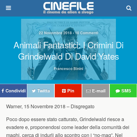
22 Novembre 2018 • 10 Commenti
Animali Fantastici: I Crimini Di
Grindelwald Di David Yates
Francesco Binini
Condividi
Twitta
Pin
E-mail
SMS
Warner, 15 Novembre 2018 –
Disgregato
Poco dopo essere stato catturato, Grindelwald riesce a
evadere e, proponendosi come leader della comunità dei
maghi, cerca di indurli allo scontro con i “no-mag”. Nel