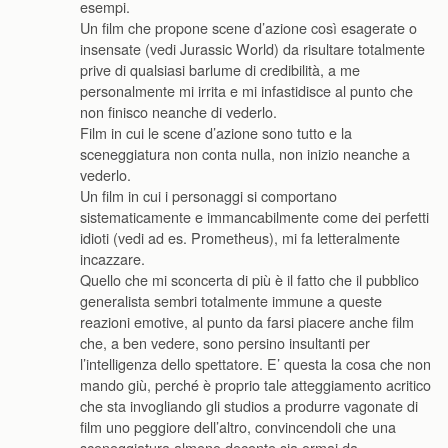
esempi.
Un film che propone scene d’azione così esagerate o
insensate (vedi Jurassic World) da risultare totalmente
prive di qualsiasi barlume di credibilità, a me
personalmente mi irrita e mi infastidisce al punto che
non finisco neanche di vederlo.
Film in cui le scene d’azione sono tutto e la
sceneggiatura non conta nulla, non inizio neanche a
vederlo.
Un film in cui i personaggi si comportano
sistematicamente e immancabilmente come dei perfetti
idioti (vedi ad es. Prometheus), mi fa letteralmente
incazzare.
Quello che mi sconcerta di più è il fatto che il pubblico
generalista sembri totalmente immune a queste
reazioni emotive, al punto da farsi piacere anche film
che, a ben vedere, sono persino insultanti per
l’intelligenza dello spettatore. E’ questa la cosa che non
mando giù, perché è proprio tale atteggiamento acritico
che sta invogliando gli studios a produrre vagonate di
film uno peggiore dell’altro, convincendoli che una
sceneggiatura almeno decente sia ormai da