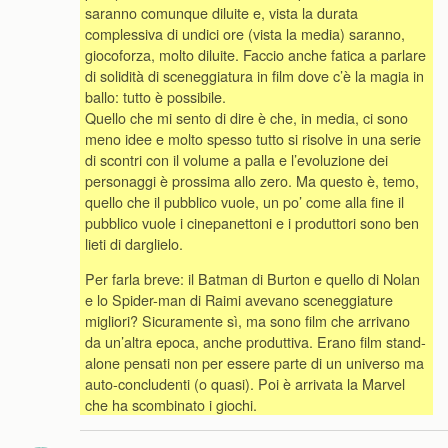
saranno comunque diluite e, vista la durata
complessiva di undici ore (vista la media) saranno,
giocoforza, molto diluite. Faccio anche fatica a parlare
di solidità di sceneggiatura in film dove c’è la magia in
ballo: tutto è possibile.
Quello che mi sento di dire è che, in media, ci sono
meno idee e molto spesso tutto si risolve in una serie
di scontri con il volume a palla e l’evoluzione dei
personaggi è prossima allo zero. Ma questo è, temo,
quello che il pubblico vuole, un po’ come alla fine il
pubblico vuole i cinepanettoni e i produttori sono ben
lieti di darglielo.
Per farla breve: il Batman di Burton e quello di Nolan
e lo Spider-man di Raimi avevano sceneggiature
migliori? Sicuramente sì, ma sono film che arrivano
da un’altra epoca, anche produttiva. Erano film stand-
alone pensati non per essere parte di un universo ma
auto-concludenti (o quasi). Poi è arrivata la Marvel
che ha scombinato i giochi.