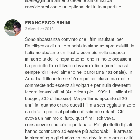
considerarsi come un optional del tutto superfluo.
FRANCESCO BININI
3 dicembre 2018
Sono abbastanza convinto che i film insultanti per
l’intelligenza di un normodotato siano sempre esistiti. In
Italia ne abbiamo un illustre esempio nella sequela
ininterrotta del “cinepanettone” che in molte occasioni
ha prodotto film di livello davvero infimo (con incassi
sempre ‘di rilievo’ almeno nel panorama nazionale). In
America il filone forse si è un po’ concluso, ma molte
commedie adolescenziali volgari e per nulla divertenti
fecero incassi ottimi (American pie, 1999: 11 milioni di
budget, 235 di incasso). Ma parliamo appunto di 20
anni fa, quando erano questi i film a sceneggiatura zero
da dare in pasto al pubblico di scimmie urlanti. Chi
aveva un minimo di fiuto, quei film li schivava,
consapevole che erano puttanate. Poi gli effetti digitali
hanno cominciato ad essere più abbordabili, è arrivato
lo streaming e gli studios hanno dovuto puntare su altri