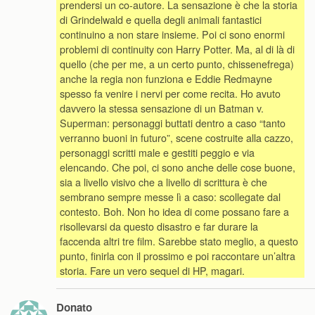
prendersi un co-autore. La sensazione è che la storia
di Grindelwald e quella degli animali fantastici
continuino a non stare insieme. Poi ci sono enormi
problemi di continuity con Harry Potter. Ma, al di là di
quello (che per me, a un certo punto, chissenefrega)
anche la regia non funziona e Eddie Redmayne
spesso fa venire i nervi per come recita. Ho avuto
davvero la stessa sensazione di un Batman v.
Superman: personaggi buttati dentro a caso “tanto
verranno buoni in futuro”, scene costruite alla cazzo,
personaggi scritti male e gestiti peggio e via
elencando. Che poi, ci sono anche delle cose buone,
sia a livello visivo che a livello di scrittura è che
sembrano sempre messe lì a caso: scollegate dal
contesto. Boh. Non ho idea di come possano fare a
risollevarsi da questo disastro e far durare la
faccenda altri tre film. Sarebbe stato meglio, a questo
punto, finirla con il prossimo e poi raccontare un’altra
storia. Fare un vero sequel di HP, magari.
Donato