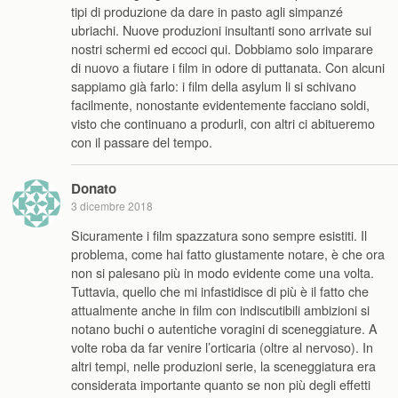
tipi di produzione da dare in pasto agli simpanzé
ubriachi. Nuove produzioni insultanti sono arrivate sui
nostri schermi ed eccoci qui. Dobbiamo solo imparare
di nuovo a fiutare i film in odore di puttanata. Con alcuni
sappiamo già farlo: i film della asylum li si schivano
facilmente, nonostante evidentemente facciano soldi,
visto che continuano a produrli, con altri ci abitueremo
con il passare del tempo.
Donato
3 dicembre 2018
Sicuramente i film spazzatura sono sempre esistiti. Il
problema, come hai fatto giustamente notare, è che ora
non si palesano più in modo evidente come una volta.
Tuttavia, quello che mi infastidisce di più è il fatto che
attualmente anche in film con indiscutibili ambizioni si
notano buchi o autentiche voragini di sceneggiature. A
volte roba da far venire l’orticaria (oltre al nervoso). In
altri tempi, nelle produzioni serie, la sceneggiatura era
considerata importante quanto se non più degli effetti