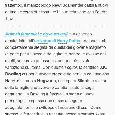
frattempo, il magizoologo Newt Scamander cattura nuovi
animali e cerca di ricostruire la sua relazione con l’auror
Tina…
Animali fantastici e dove trovarli
, pur essendo
ambientato nell’
universo di Harry Potter
, era una storia
completamente slegata da quella del giovane maghetto
(a parte per un piccolo dettaglio) e, sebbene avesse dei
difetti, sembrava potesse essere una piacevole
variazione sul tema. Con questo
sequel
, la scrittrice
J.K.
Rowling
ci riporta invece prepotentemente a contatto con
Harry: si ritorna a
Hogwarts
, ricompare
Silente
e alcune
delle famiglie che avevano caratterizzato la saga
originaria. La Rowling infarcisce la storia di nuovi
personaggi, e spesso non riesce a seguire
adeguatamente lo sviluppo di nessuno di essi. Come
spesso le è accaduto in passato, riesce a caratterizzare