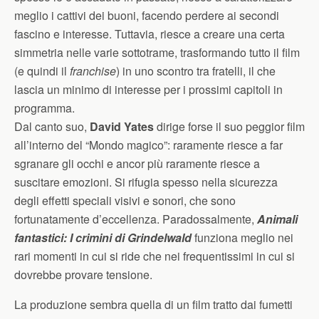
meglio i cattivi dei buoni, facendo perdere ai secondi
fascino e interesse. Tuttavia, riesce a creare una certa
simmetria nelle varie sottotrame, trasformando tutto il film
(e quindi il
franchise
) in uno scontro tra fratelli, il che
lascia un minimo di interesse per i prossimi capitoli in
programma.
Dal canto suo,
David Yates
dirige forse il suo peggior film
all’interno del “Mondo magico”: raramente riesce a far
sgranare gli occhi e ancor più raramente riesce a
suscitare emozioni. Si rifugia spesso nella sicurezza
degli effetti speciali visivi e sonori, che sono
fortunatamente d’eccellenza. Paradossalmente,
Animali
fantastici: I crimini di Grindelwald
funziona meglio nei
rari momenti in cui si ride che nei frequentissimi in cui si
dovrebbe provare tensione.
La produzione sembra quella di un film tratto dai fumetti