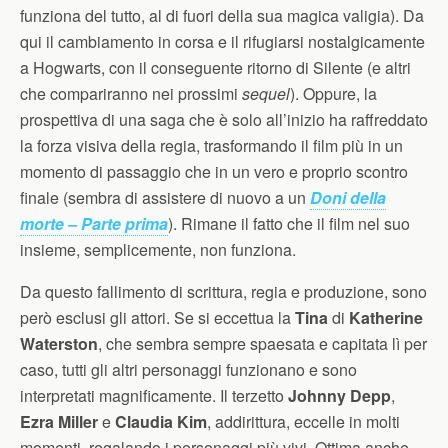
funziona del tutto, al di fuori della sua magica valigia). Da
qui il cambiamento in corsa e il rifugiarsi nostalgicamente
a Hogwarts, con il conseguente ritorno di Silente (e altri
che compariranno nei prossimi
sequel
). Oppure, la
prospettiva di una saga che è solo all’inizio ha raffreddato
la forza visiva della regia, trasformando il film più in un
momento di passaggio che in un vero e proprio scontro
finale (sembra di assistere di nuovo a un
Doni della
morte – Parte prima
). Rimane il fatto che il film nel suo
insieme, semplicemente, non funziona.
Da questo fallimento di scrittura, regia e produzione, sono
però esclusi gli attori. Se si eccettua la
Tina
di
Katherine
Waterston
, che sembra sempre spaesata e capitata lì per
caso, tutti gli altri personaggi funzionano e sono
interpretati magnificamente. Il terzetto
Johnny Depp
,
Ezra Miller
e
Claudia Kim
, addirittura, eccelle in molti
momenti, regalando i personaggi più vivi. Ottima anche