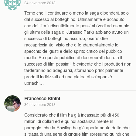
24 novembre 2018
Temo che il continuare o meno la saga dipenderà solo
dal successo al botteghino. Ultimamante è accaduto
che dei film indiscutibilmente pessimi (vedi ad esempio
gli ultimi della saga di Jurassic Park) abbiano avuto un
successo di botteghino assurdo, oserei dire
raccapricciante, visto che è fondamentalmente lo
specchio dei gusti e dello spirito critico del pubblico
medio. Se questo pubblico di decerebrati decreta il
successo di film pessimi, è evidente che i produttori non
tarderanno ad adeguarsi, sfornando principalmente
prodotti indirizzati ad una platea di scimpanzè
ubriachi…
Francesco Binini
30 novembre 2018
Considerato che il film ha già incassato più di 450
milioni di dollari ed è quindi sostanzialmente in
pareggio, che la Rowling ha già apertamente detto che
si tratta di una serie di cinque film (presumo quindi che