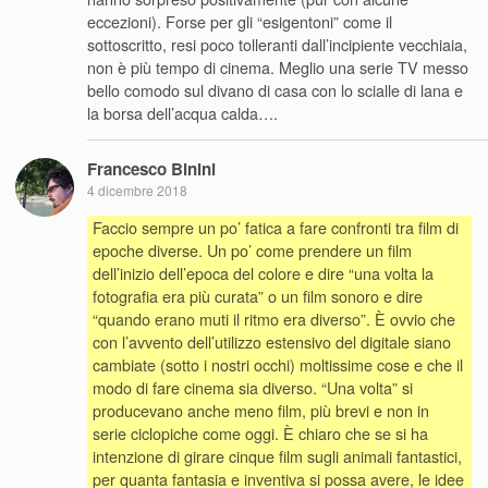
eccezioni). Forse per gli “esigentoni” come il
sottoscritto, resi poco tolleranti dall’incipiente vecchiaia,
non è più tempo di cinema. Meglio una serie TV messo
bello comodo sul divano di casa con lo scialle di lana e
la borsa dell’acqua calda….
Francesco Binini
4 dicembre 2018
Faccio sempre un po’ fatica a fare confronti tra film di
epoche diverse. Un po’ come prendere un film
dell’inizio dell’epoca del colore e dire “una volta la
fotografia era più curata” o un film sonoro e dire
“quando erano muti il ritmo era diverso”. È ovvio che
con l’avvento dell’utilizzo estensivo del digitale siano
cambiate (sotto i nostri occhi) moltissime cose e che il
modo di fare cinema sia diverso. “Una volta” si
producevano anche meno film, più brevi e non in
serie ciclopiche come oggi. È chiaro che se si ha
intenzione di girare cinque film sugli animali fantastici,
per quanta fantasia e inventiva si possa avere, le idee