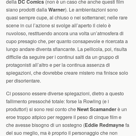
della
DC Comics
(non è un caso che anche questi film
siano prodotti dalla
Warner
). Le ambientazioni sono
quasi sempre cupe, al chiuso o nei sotterranei; nelle rare
scene in cui l’azione si svolge all’aperto il cielo è
nuvoloso, restituendo ancora una volta un’atmosfera di
cupo presagio che, per quanto consapevole e ricercata a
lungo andare diventa sfiancante. La pellicola, poi, risulta
difficile da seguire per i continui salti da un gruppo di
protagonisti all’altro e per la continua assenza di
spiegazioni, che dovrebbe creare mistero ma finisce solo
per disorientare.
Ci possono essere diverse spiegazioni, dietro a questo
fallimento pressoché totale: forse la Rowling (e i
produttori) si sono resi conto che
Newt Scamander
è un
eroe troppo atipico per reggere il peso di cinque film e
che avesse bisogno di un sostegno (
Eddie Redmayne
fa
del suo meglio, ma è proprio il personaggio che non