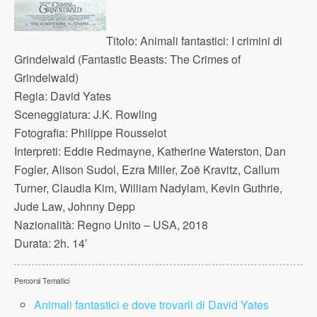
Titolo:
Animali fantastici: I crimini di
Grindelwald (Fantastic Beasts: The Crimes of
Grindelwald)
Regia:
David Yates
Sceneggiatura:
J.K. Rowling
Fotografia:
Philippe Rousselot
Interpreti:
Eddie Redmayne, Katherine Waterston, Dan
Fogler, Alison Sudol, Ezra Miller, Zoë Kravitz, Callum
Turner, Claudia Kim, William Nadylam, Kevin Guthrie,
Jude Law, Johnny Depp
Nazionalità:
Regno Unito – USA, 2018
Durata:
2h. 14′
Percorsi Tematici
Animali fantastici e dove trovarli di David Yates