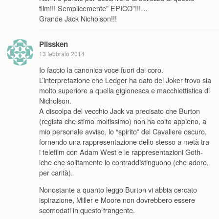
film!!! Semplicemente” EPICO”!!!…
Grande Jack Nicholson!!!
Plissken
13 febbraio 2014
Io faccio la canonica voce fuori dal coro.
L’interpretazione che Ledger ha dato del Joker trovo sia
molto superiore a quella gigionesca e macchiettistica di
Nicholson.
A discolpa del vecchio Jack va precisato che Burton
(regista che stimo moltissimo) non ha colto appieno, a
mio personale avviso, lo “spirito” del Cavaliere oscuro,
fornendo una rappresentazione dello stesso a metà tra
i telefilm con Adam West e le rappresentazioni Goth-
iche che solitamente lo contraddistinguono (che adoro,
per carità).
Nonostante a quanto leggo Burton vi abbia cercato
ispirazione, Miller e Moore non dovrebbero essere
scomodati in questo frangente.