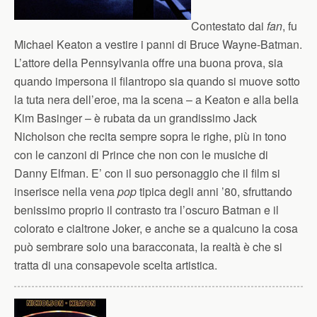
Contestato dai
fan
, fu
Michael Keaton a vestire i panni di Bruce Wayne-Batman.
L’attore della Pennsylvania offre una buona prova, sia
quando impersona il filantropo sia quando si muove sotto
la tuta nera dell’eroe, ma la scena – a Keaton e alla bella
Kim Basinger – è rubata da un grandissimo Jack
Nicholson che recita sempre sopra le righe, più in tono
con le canzoni di Prince che non con le musiche di
Danny Elfman. E’ con il suo personaggio che il film si
inserisce nella vena
pop
tipica degli anni ’80, sfruttando
benissimo proprio il contrasto tra l’oscuro Batman e il
colorato e cialtrone Joker, e anche se a qualcuno la cosa
può sembrare solo una baracconata, la realtà è che si
tratta di una consapevole scelta artistica.