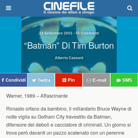
24 Settembre 2003 • 15 Commenti
“Batman” Di Tim Burton
Alberto Cassani
Condividi
Twitta
Pin
E-mail
SMS
Warner, 1989 –
Affascinante
Rimasto orfano da bambino, il miliardario Bruce Wayne di
notte vigila su Gotham City travestito da Batman,
difensore dei deboli e cacciatore di criminali. Un giorno si
trova però davanti un pazzo scatenato con un perenne