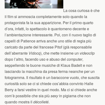
La cosa curiosa è che
il film si ammoscia completamente solo quando la
protagonista fa la sua apparizione. Per il primo quarto
d’ora, infatti, lo spettacolo è quantomeno decente e
l’ambientazione interessante. Poi, con il nuovo taglio di
capelli di Patience arriva anche uno stile di regia più
caricato da parte del francese Pitof (già responsabile
dell’aberrante
Vidocq
), che mette insieme un
videoclip
dopo l’altro, facendo uso e abuso del
computer
,
seppellendo le buone musiche di Klaus Badelt e non
lasciando la macchina da presa ferma neanche per un
fotogramma. Il risultato è un baraccone vuoto, che suscita
curiosità solo se ci si chiede cos’abbia convinto Halle
Berry a farsi vestire in quel modo. Ma ci si chiede anche
com’è possibile che sia più
sexy
in pigiama che non
quando mostra il
décolleté
.