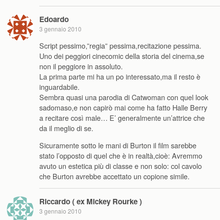
Edoardo
3 gennaio 2010
Script pessimo,”regia” pessima,recitazione pessima.
Uno dei peggiori cinecomic della storia del cinema,se
non il peggiore in assoluto.
La prima parte mi ha un po interessato,ma il resto è
inguardabile.
Sembra quasi una parodia di Catwoman con quel look
sadomaso,e non capirò mai come ha fatto Halle Berry
a recitare così male… E’ generalmente un’attrice che
da il meglio di se.
Sicuramente sotto le mani di Burton il film sarebbe
stato l’opposto di quel che è in realtà,cioè: Avremmo
avuto un estetica più di classe e non solo: col cavolo
che Burton avrebbe accettato un copione simile.
Riccardo ( ex Mickey Rourke )
3 gennaio 2010