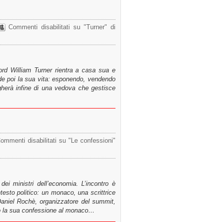
Commenti disabilitati
su "Turner" di
lord William Turner rientra a casa sua e
nde poi la sua vita: esponendo, vendendo
gherà infine di una vedova che gestisce
ommenti disabilitati
su "Le confessioni"
dei ministri dell’economia. L’incontro è
testo politico: un monaco, una scrittrice
Daniel Rochè, organizzatore del summit,
to la sua confessione al monaco…