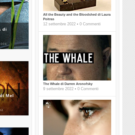
All the Beauty and the Bloodshed di Laura
Poitras
12 settembre 2022 • 0 Commenti
 di
2004
The Whale di Darren Aronofsky
9 settembre 2022 • 0 Commenti
di Mel
04