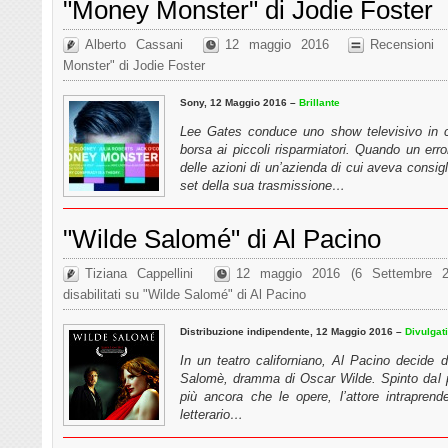
"Money Monster" di Jodie Foster
Alberto Cassani
12 maggio 2016
Recensioni
Monster" di Jodie Foster
Sony, 12 Maggio 2016 –
Brillante
Lee Gates conduce uno show televisivo in cui
borsa ai piccoli risparmiatori. Quando un erro
delle azioni di un’azienda di cui aveva consigl
set della sua trasmissione…
"Wilde Salomé" di Al Pacino
Tiziana Cappellini
12 maggio 2016
(6 Settembre 2
disabilitati
su "Wilde Salomé" di Al Pacino
Distribuzione indipendente, 12 Maggio 2016 –
Divulgat
In un teatro californiano, Al Pacino decide di
Salomè, dramma di Oscar Wilde. Spinto dal p
più ancora che le opere, l’attore intraprend
letterario…