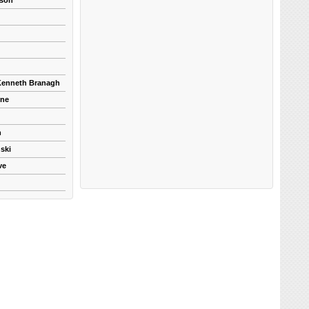
kson
 Kenneth Branagh
yne
n
ski
ve