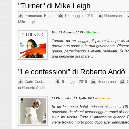
"Turner" di Mike Leigh
Francesco Binini
10 maggio 2016
Recensioni
Mike Leigh
Bim, 29 Gennaio 2015 –
Illuminato
Tornato da un viaggio, il pittore Joseph Mal
ritrova suo padre e la sua governante. Ripre
quadri, partecipando a eventi mondani. Si le
una pensione sul mare…
"Le confessioni" di Roberto Andò
Carlo Costantini
6 maggio 2016
Recensioni
C
di Roberto Andò
01 Distribution, 21 Aprile 2016 –
Indeciso
In un lussuoso hotel tedesco si tiene il G8 
arricchito da alcuni personaggi estranei al con
e un musicista. Tutto si interrompe quando 
viene trovato morto poco dopo aver deposita