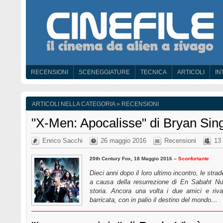
RECENSIONI
SCENEGGIATURE
TECNICA
ARTICOLI
IN
ARTICOLI NELLA CATEGORIA » RECENSIONI
"X-Men: Apocalisse" di Bryan Sin
Enrico Sacchi
26 maggio 2016
Recensioni
13
20th Century Fox, 18 Maggio 2016 –
Sconfortante
Dieci anni dopo il loro ultimo incontro, le stra
a causa della resurrezione di En Sabaht Nur
storia. Ancora una volta i due amici e riva
barricata, con in palio il destino del mondo…