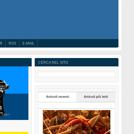
ER
RSS
E-MAIL
CERCA NEL SITO
Articoli recenti
Articoli più letti
 1
 1997