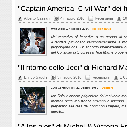
"Captain America: Civil War" dei f
Alberto Cassani
4 maggio 2016
Recensioni
10
Walt Disney, 4 Maggio 2016 –
Insignificante
Nel tentativo di impedire a un gruppo di ter
Avengers provocano involontariamente la mor
propongono così un accordo internazionale che
del Consiglio di Sicurezza. Iron Man è prope
"Il ritorno dello Jedi" di Richard 
Enrico Sacchi
3 maggio 2016
Recensioni
1 C
20th Century Fox, 21 Ottobre 1983 –
Debitore
Ian Solo è ancora prigioniero del malvagio me
membri della resistenza arrivano a liberarlo. D
preparano alla resa dei conti con l’Impero, ma
questo…
"A los ojos" di Michel & Victoria 