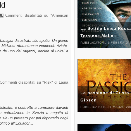
ld
Commenti disabilitati
su "American
La Sottile Linea Rossa
Terrence Malick
miglia disastrata alle spalle. Un giorno
PUBBLICATO IL 1 FEBBRAIO 
l Midwest statunitense vendendo riviste.
to da uno dei ragazzi, decide di unirsi a
Commenti disabilitati
su "Risk" di Laura
La passione di Cristo 
Gibson
PUBBLICATO IL 31 MARZO 20
kileaks, è costretto a comparire davanti
a estradizione in Svezia a seguito di
sia un pretesto per poi deportarlo negli
olitico all’Ecuador…