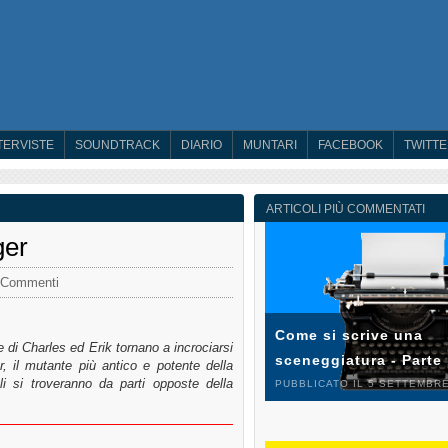
TERVISTE
SOUNDTRACK
DIARIO
MUNTARI
FACEBOOK
TWITT
ARTICOLI PIÙ COMMENTATI
ger
 Commenti
Come si scrive una
de di Charles ed Erik tornano a incrociarsi
sceneggiatura - Parte
, il mutante più antico e potente della
li si troveranno da parti opposte della
PUBBLICATO IL 5 SETTEMBRE