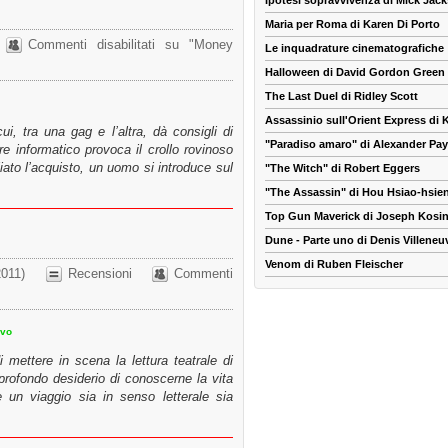
Ipotesi sopravvivenza di Mick Jac
Maria per Roma di Karen Di Porto
Commenti disabilitati
su "Money
Le inquadrature cinematografiche
Halloween di David Gordon Green
The Last Duel di Ridley Scott
Assassinio sull'Orient Express di
, tra una gag e l’altra, dà consigli di
"Paradiso amaro" di Alexander Pa
re informatico provoca il crollo rovinoso
iato l’acquisto, un uomo si introduce sul
"The Witch" di Robert Eggers
"The Assassin" di Hou Hsiao-hsie
Top Gun Maverick di Joseph Kosin
Dune - Parte uno di Denis Villeneu
Venom di Ruben Fleischer
011)
Recensioni
Commenti
ivo
 mettere in scena la lettura teatrale di
rofondo desiderio di conoscerne la vita
e un viaggio sia in senso letterale sia