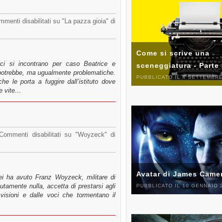
menti disabilitati
su "La pazza gioia" di
Come si scrive una
ici si incontrano per caso Beatrice e
sceneggiatura - Parte
 potrebbe, ma ugualmente problematiche.
PUBBLICATO IL 4 SETTEMBRE
he le porta a fuggire dall’istituto dove
ie vite…
Commenti disabilitati
su "Woyzeck" di
Avatar di James Came
lei ha avuto Franz Woyzeck, militare di
tamente nulla, accetta di prestarsi agli
PUBBLICATO IL 10 GENNAIO 
visioni e dalle voci che tormentano il