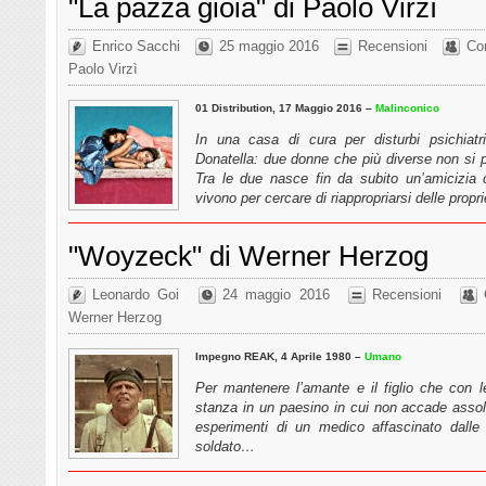
"La pazza gioia" di Paolo Virzì
Enrico Sacchi
25 maggio 2016
Recensioni
Com
Paolo Virzì
01 Distribution, 17 Maggio 2016 –
Malinconico
In una casa di cura per disturbi psichiatr
Donatella: due donne che più diverse non si
Tra le due nasce fin da subito un’amicizia c
vivono per cercare di riappropriarsi delle propr
"Woyzeck" di Werner Herzog
Leonardo Goi
24 maggio 2016
Recensioni
Werner Herzog
Impegno REAK, 4 Aprile 1980 –
Umano
Per mantenere l’amante e il figlio che con 
stanza in un paesino in cui non accade assolu
esperimenti di un medico affascinato dalle 
soldato…