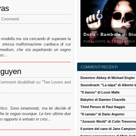
yas
 Commenti
Dolls - Bambole di St
 modella ma sta cercando di superare la
PUBBLICATO IL 17 FEBBRAIO
la stessa malformazione cardiaca di cui
 medium, che sta aspettando un segno
arso…
COMMENTI RECENTI
Nguyen
Downton Abbey di Michael Engler
ommenti disabilitati
su "Two Lovers and
Soundtrack: "La talpa" di Alberto I
"Il danno" di Louis Malle
Babylon di Damien Chazelle
Third Person di Paul Haggis
tico. Sono innamorati, ma lei decide di
he la segue ovunque. Le loro ultime due
"Il cartaio" di Dario Argento
ro rapporto è entrato in crisi…
"Jurassic World" di Colin Trevorro
Il potere del cane di Jane Campion