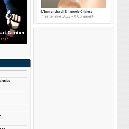
L'immensità di Emanuele Crialese
7 settembre 2022 • 0 Commenti
uart Gordon
 2010
glesias
w