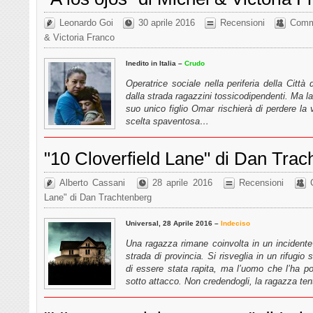
Leonardo Goi
30 aprile 2016
Recensioni
Comme
& Victoria Franco
Inedito in Italia –
Crudo
Operatrice sociale nella periferia della Città
dalla strada ragazzini tossicodipendenti. Ma l
suo unico figlio Omar rischierà di perdere la 
scelta spaventosa…
"10 Cloverfield Lane" di Dan Trac
Alberto Cassani
28 aprile 2016
Recensioni
Lane" di Dan Trachtenberg
Universal, 28 Aprile 2016 –
Indeciso
Una ragazza rimane coinvolta in un incidente
strada di provincia. Si risveglia in un rifugi
di essere stata rapita, ma l’uomo che l’ha port
sotto attacco. Non credendogli, la ragazza ten