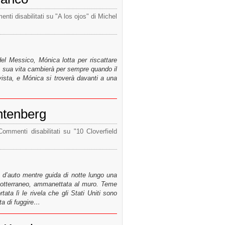
nti disabilitati
su "A los ojos" di Michel
 del Messico, Mónica lotta per riscattare
a sua vita cambierà per sempre quando il
vista, e Mónica si troverà davanti a una
htenberg
Commenti disabilitati
su "10 Cloverfield
 d’auto mentre guida di notte lungo una
o sotterraneo, ammanettata al muro. Teme
ata lì le rivela che gli Stati Uniti sono
ta di fuggire…