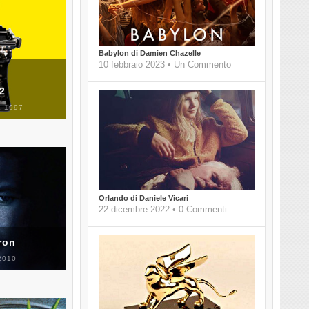
Babylon di Damien Chazelle
10 febbraio 2023 • Un Commento
 2
 1997
Orlando di Daniele Vicari
22 dicembre 2022 • 0 Commenti
ron
2010