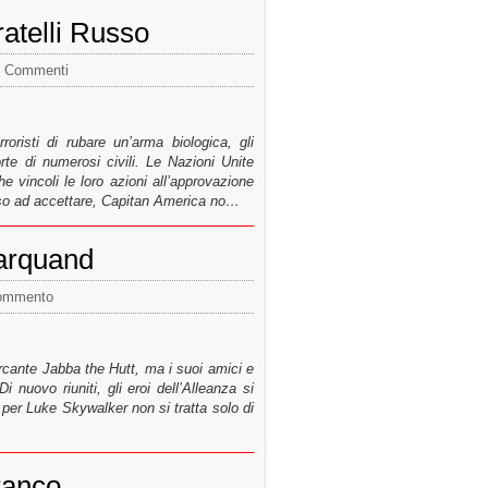
ratelli Russo
 Commenti
roristi di rubare un’arma biologica, gli
te di numerosi civili. Le Nazioni Unite
 vincoli le loro azioni all’approvazione
nso ad accettare, Capitan America no…
Marquand
ommento
rcante Jabba the Hutt, ma i suoi amici e
i nuovo riuniti, gli eroi dell’Alleanza si
 per Luke Skywalker non si tratta solo di
Franco