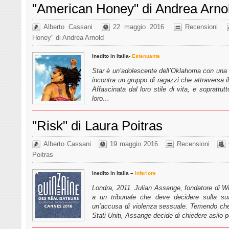
"American Honey" di Andrea Arno
Alberto Cassani
22 maggio 2016
Recensioni
Honey" di Andrea Arnold
Inedito in Italia-
Estenuante
Star è un’adolescente dell’Oklahoma con una fa
incontra un gruppo di ragazzi che attraversa i
Affascinata dal loro stile di vita, e soprattut
loro…
"Risk" di Laura Poitras
Alberto Cassani
19 maggio 2016
Recensioni
Poitras
Inedito in Italia –
Inferiore
Londra, 2011. Julian Assange, fondatore di Wi
a un tribunale che deve decidere sulla su
un’accusa di violenza sessuale. Temendo che 
Stati Uniti, Assange decide di chiedere asilo p