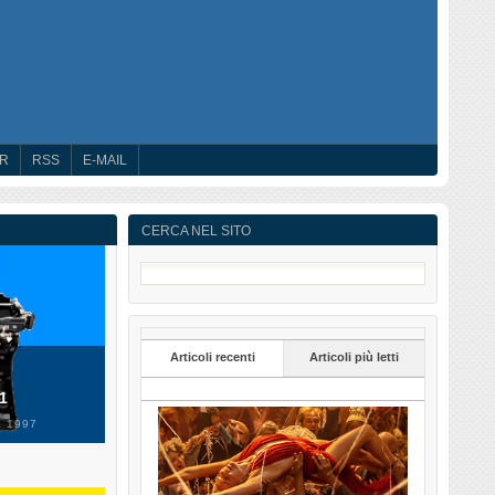
ER
RSS
E-MAIL
CERCA NEL SITO
Articoli recenti
Articoli più letti
 1
 1997