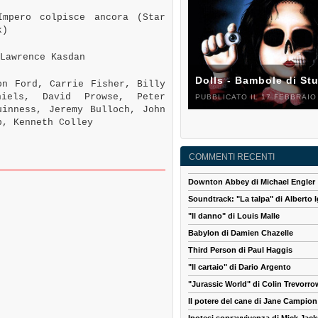
mpero colpisce ancora (Star
k)
Lawrence Kasdan
Dolls - Bambole di St
n Ford, Carrie Fisher, Billy
niels, David Prowse, Peter
PUBBLICATO IL 17 FEBBRAIO
uinness, Jeremy Bulloch, John
b, Kenneth Colley
COMMENTI RECENTI
Downton Abbey di Michael Engler
Soundtrack: "La talpa" di Alberto I
"Il danno" di Louis Malle
Babylon di Damien Chazelle
Third Person di Paul Haggis
"Il cartaio" di Dario Argento
"Jurassic World" di Colin Trevorro
Il potere del cane di Jane Campion