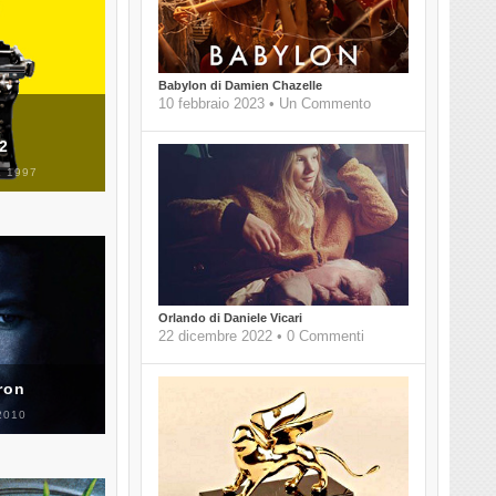
Babylon di Damien Chazelle
10 febbraio 2023 • Un Commento
 2
 1997
Orlando di Daniele Vicari
22 dicembre 2022 • 0 Commenti
ron
2010