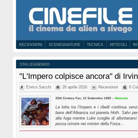
RECENSIONI
SCENEGGIATURE
TECNICA
ARTICOLI
IN
STAI LEGGENDO:
"L'Impero colpisce ancora" di Irvi
Enrico Sacchi
26 aprile 2016
Recensioni
6 Co
20th Century Fox, 12 Settembre 1980 –
Maturato
La lotta tra l’Impero e i ribelli continua s
base dell’Alleanza sul pianeta Hoth. Salvi per
alla fuga mentre Luke sceglie di allontanars
possa istruire nei misteri della Forza…