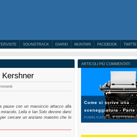
TERVISTE
SOUNDTRACK
DIARIO
MUNTARI
FACEBOOK
TWITT
ARTICOLI PIÙ COMMENTATI
n Kershner
mmenti
Come si scrive una
enza pause con un massiccio attacco alla
sceneggiatura - Parte
 miracolo, Leila e Ian Solo devono darsi
i per cercare un anziano maestro che lo
PUBBLICATO IL 5 SETTEMBRE