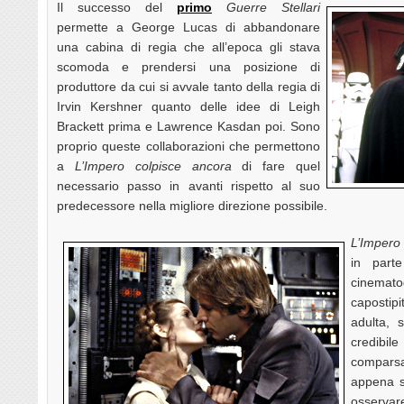
Il successo del
primo
Guerre Stellari
permette a George Lucas di abbandonare
una cabina di regia che all’epoca gli stava
scomoda e prendersi una posizione di
produttore da cui si avvale tanto della regia di
Irvin Kershner quanto delle idee di Leigh
Brackett prima e Lawrence Kasdan poi. Sono
proprio queste collaborazioni che permettono
a
L’Impero colpisce ancora
di fare quel
necessario passo in avanti rispetto al suo
predecessore nella migliore direzione possibile.
L’Impero
in parte
cinemato
capostip
adulta, 
credibi
compars
appena sb
osservare