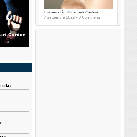
L'immensità di Emanuele Crialese
7 settembre 2022 • 0 Commenti
uart Gordon
 2010
glesias
w