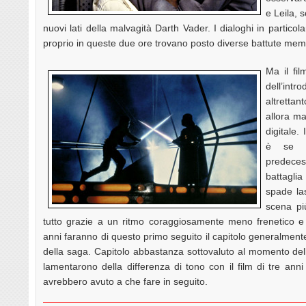
e Leila, 
nuovi lati della malvagità Darth Vader. I dialoghi in partico
proprio in queste due ore trovano posto diverse battute memora
Ma il fi
dell’in
altrettan
allora ma
digitale.
è se p
predeces
battagli
spade la
scena pi
tutto grazie a un ritmo coraggiosamente meno frenetico e 
anni faranno di questo primo seguito il capitolo generalmente p
della saga. Capitolo abbastanza sottovaluto al momento dell’u
lamentarono della differenza di tono con il film di tre a
avrebbero avuto a che fare in seguito.