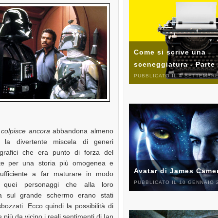
Come si scrive una
sceneggiatura - Parte
PUBBLICATO IL 4 SETTEMBRE
 colpisce ancora
abbandona almeno
 la divertente miscela di generi
grafici che era punto di forza del
ite per una storia più omogenea e
Avatar di James Came
sufficiente a far maturare in modo
PUBBLICATO IL 10 GENNAIO 
le quei personaggi che alla loro
a sul grande schermo erano stati
ozzati. Ecco quindi la possibilità di
 più da vicino i reali sentimenti di Ian