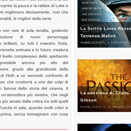
scoprire la paura e la rabbia di Luke e
lare migliorano decisamente, così che
bili, le migliori della serie.
La Sottile Linea Rossa
lm non vive di sola rendita, godendo
Terrence Malick
troduzione di nuovi personaggi
to brillanti, su tutti il maestro Yoda,
PUBBLICATO IL 1 FEBBRAIO 
rionetta animata e in futuro creatura
 Il livello complessivo dello spettacolo
ossibile ancora più alto del
sore, grazie alla grandiosità della
a di Hoth e un secondo confronto di
ser che condurrà a uno dei colpi di
ù famosi della storia del cinema. Il
La passione di Cristo 
un’atmosfera più sinistra, che negli
Gibson
iù amato dalla critica tra tutti quelli
PUBBLICATO IL 31 MARZO 20
scita in sala, quando molti critici si
nni prima, senza immaginare con cosa