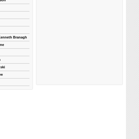
kson
 Kenneth Branagh
yne
n
ski
ve