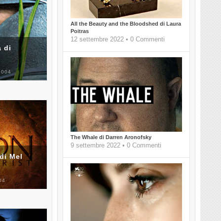
All the Beauty and the Bloodshed di Laura
Poitras
12 settembre 2022 • 0 Commenti
 di
2004
The Whale di Darren Aronofsky
9 settembre 2022 • 0 Commenti
di Mel
04