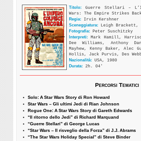
Titolo:
Guerre Stellari – L’I
Wars: The Empire Strikes Bac
Regia:
Irvin Kershner
Sceneggiatura:
Leigh Brackett, 
Fotografia:
Peter Suschitzky
Interpreti:
Mark Hamill, Harriso
Dee Williams, Anthony Da
Mayhew, Kenny Baker, Alec G
Hollis, Jack Purvis, Des Web
Nazionalità:
USA, 1980
Durata:
2h. 04′
Percorsi Tematici
Solo: A Star Wars Story di Ron Howard
Star Wars – Gli ultimi Jedi di Rian Johnson
Rogue One: A Star Wars Story di Gareth Edwards
“Il ritorno dello Jedi” di Richard Marquand
“Guerre Stellari” di George Lucas
“Star Wars – Il risveglio della Forza” di J.J. Abrams
“The Star Wars Holiday Special” di Steve Binder