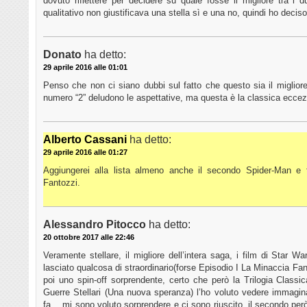
dovuto riflettere per decidere su quale fosse il migliore tra i 
qualitativo non giustificava una stella sì e una no, quindi ho deci
Donato
ha detto:
29 aprile 2016 alle 01:01
Penso che non ci siano dubbi sul fatto che questo sia il migliore 
numero “2” deludono le aspettative, ma questa è la classica ecc
Alberto Cassani
ha detto:
29 aprile 2016 alle 01:27
Aggiungerei alla lista almeno anche il secondo Spider-Man e 
Fantozzi.
Alessandro Pitocco
ha detto:
20 ottobre 2017 alle 22:46
Veramente stellare, il migliore dell’intera saga, i film di Star
lasciato qualcosa di straordinario(forse Episodio I La Minaccia 
poi uno spin-off sorprendente, certo che però la Trilogia Class
Guerre Stellari (Una nuova speranza) l’ho voluto vedere immagi
fa… mi sono voluto sorprendere e ci sono riuscito, il secondo per