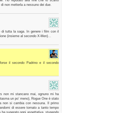
due. Ho reputato alla fine che lo scarto
so di non metterla a nessuno dei due.
di tutta la saga. In genere i film con il
ezione (insieme al secondo X-Men)…
forse il secondo Padrino e il secondo
 Wars non mi stancano mai, ognuno mi ha
Fantasma un po’ meno), Rogue One è stato
ica non si cambia con nessuna. Il primo
nandomi di essere tornato a tanto tempo
ò ha superato ogni aspettativa, stupendo