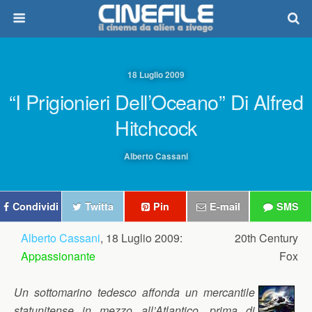
18 Luglio 2009
“I Prigionieri Dell’Oceano” Di Alfred
Hitchcock
Alberto Cassani
Condividi
Twitta
Pin
E-mail
SMS
Alberto Cassani
, 18 Luglio 2009:
20th Century
Appassionante
Fox
Un sottomarino tedesco affonda un mercantile
statunitense in mezzo all’Atlantico, prima di