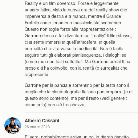
Reality è un film doveroso. Forse è leggermente
anacronistico, visto la nuova era dei reality show che
imperversa a destra e a manca, mentre il Grande
Fratello come fenomeno massiccio sta scemendo.
Questo non toglie forza alla rappresentazione :
Garrone riesce a far diventare un “reality” il film stesso,
ci si sente immersi in quell’atmosfera, in quella
normalità che vira verso la mediocrità. Non è facile
seguire tutti gli elaborati pianisequenza, i dialoghi se
(come me) non hai i sottotitoli. Ma Garrone ormai ti ha
preso e ti ha coinvolto, con la realtà (e surrealtà) che
rappresenta.
Garrone per la pancia e sorrentino per la testa sono il
meglio che la cinematografia italiana può proporre (e di
questo sono contento), ma per il resto (vedi genere :
commedia) non c’è freschezza.
Alberto Cassani
26 marzo 2013
E’ vero, probabilmente arriva un po’ in ritardo rispetto