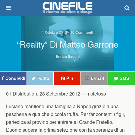
1 Ottobre 2012 • 10 Commenti
“Reality” Di Matteo Garrone
Enrico Sacchi
Condividi
Twitta
Pin
E-mail
SMS
01 Distribution, 28 Settembre 2012 –
Impietoso
Luciano mantiene una famiglia a Napoli grazie a una
pescheria e qualche piccola truffa. Per far contenti i figli,
partecipa al provino per entrare al Grande Fratello.
L’uomo supera la prima selezione con la speranza di un