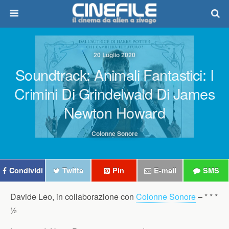
20 Luglio 2020
Soundtrack: Animali Fantastici: I
Crimini Di Grindelwald Di James
Newton Howard
Colonne Sonore
Condividi
Twitta
Pin
E-mail
SMS
Davide Leo, in collaborazione con
Colonne Sonore
–
* * *
½