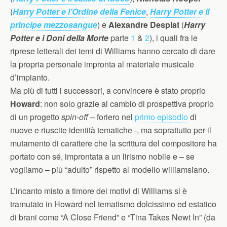
(
Harry Potter e l’Ordine della Fenice
,
Harry Potter e il
principe mezzosangue
) e
Alexandre Desplat
(
Harry
Potter e i Doni della Morte
parte
1
&
2
), i quali fra le
riprese letterali dei temi di Williams hanno cercato di dare
la propria personale impronta al materiale musicale
d’impianto.
Ma più di tutti i successori, a convincere è stato proprio
Howard
: non solo grazie al cambio di prospettiva proprio
di un progetto
spin-off
– foriero nel
primo episodio
di
nuove e riuscite identità tematiche -, ma soprattutto per il
mutamento di carattere che la scrittura del compositore ha
portato con sé, improntata a un lirismo nobile e – se
vogliamo – più “adulto” rispetto al modello williamsiano.
L’incanto misto a timore dei motivi di Williams si è
tramutato in Howard nel tematismo dolcissimo ed estatico
di brani come “A Close Friend” e “Tina Takes Newt In” (da