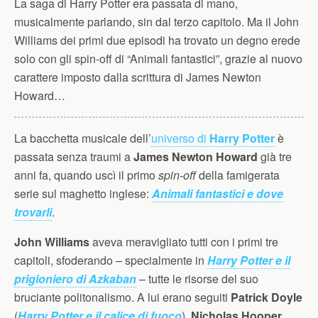
La saga di Harry Potter era passata di mano,
musicalmente parlando, sin dal terzo capitolo. Ma il John
Williams dei primi due episodi ha trovato un degno erede
solo con gli spin-off di “Animali fantastici”, grazie al nuovo
carattere imposto dalla scrittura di James Newton
Howard…
La bacchetta musicale dell’
universo di
Harry Potter
è
passata senza traumi a
James Newton Howard
già tre
anni fa, quando uscì il primo
spin-off
della famigerata
serie sul maghetto inglese:
Animali fantastici e dove
trovarli
.
John Williams
aveva meravigliato tutti con i primi tre
capitoli, sfoderando – specialmente in
Harry Potter e il
prigioniero di Azkaban
– tutte le risorse del suo
bruciante politonalismo. A lui erano seguiti
Patrick Doyle
(
Harry Potter e il calice di fuoco
),
Nicholas Hooper