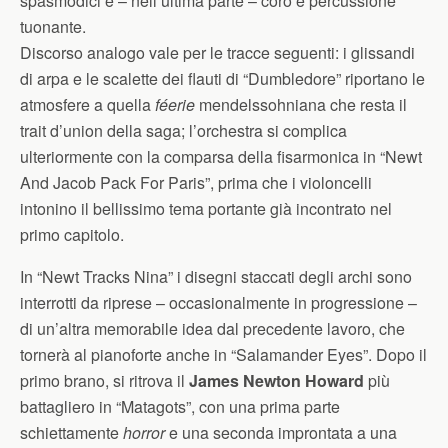
spasmodici e – nell’ultima parte – coro e percussione
tuonante.
Discorso analogo vale per le tracce seguenti: i glissandi
di arpa e le scalette dei flauti di “Dumbledore” riportano le
atmosfere a quella
féerie
mendelssohniana che resta il
trait d’union della saga; l’orchestra si complica
ulteriormente con la comparsa della fisarmonica in “Newt
And Jacob Pack For Paris”, prima che i violoncelli
intonino il bellissimo tema portante già incontrato nel
primo capitolo.
In “Newt Tracks Nina” i disegni staccati degli archi sono
interrotti da riprese – occasionalmente in progressione –
di un’altra memorabile idea dal precedente lavoro, che
tornerà al pianoforte anche in “Salamander Eyes”. Dopo il
primo brano, si ritrova il
James Newton Howard
più
battagliero in “Matagots”, con una prima parte
schiettamente
horror
e una seconda improntata a una