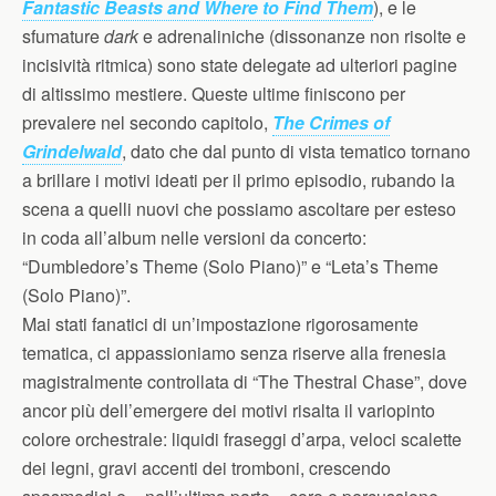
Fantastic Beasts and Where to Find Them
), e le
sfumature
dark
e adrenaliniche (dissonanze non risolte e
incisività ritmica) sono state delegate ad ulteriori pagine
di altissimo mestiere. Queste ultime finiscono per
prevalere nel secondo capitolo,
The Crimes of
Grindelwald
, dato che dal punto di vista tematico tornano
a brillare i motivi ideati per il primo episodio, rubando la
scena a quelli nuovi che possiamo ascoltare per esteso
in coda all’album nelle versioni da concerto:
“Dumbledore’s Theme (Solo Piano)” e “Leta’s Theme
(Solo Piano)”.
Mai stati fanatici di un’impostazione rigorosamente
tematica, ci appassioniamo senza riserve alla frenesia
magistralmente controllata di “The Thestral Chase”, dove
ancor più dell’emergere dei motivi risalta il variopinto
colore orchestrale: liquidi fraseggi d’arpa, veloci scalette
dei legni, gravi accenti dei tromboni, crescendo