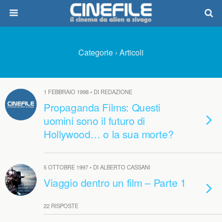
Categorie ›
Articoli
1 FEBBRAIO 1998 • DI REDAZIONE
Propaganda Films: Questi
uomini sono il futuro di
Hollywood… o la sua morte?
5 OTTOBRE 1997 • DI ALBERTO CASSANI
Viaggio dentro un film – Parte 1
22 RISPOSTE