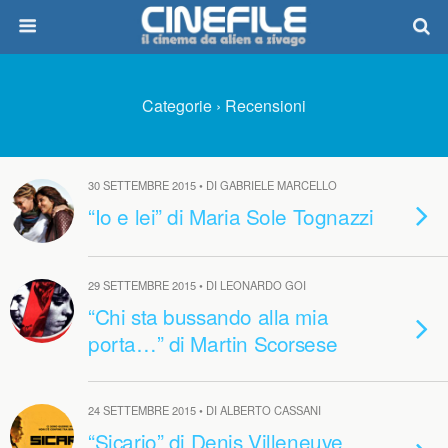
Categorie ›
Recensioni
30 SETTEMBRE 2015 • DI GABRIELE MARCELLO
“Io e lei” di Maria Sole Tognazzi
29 SETTEMBRE 2015 • DI LEONARDO GOI
“Chi sta bussando alla mia
porta…” di Martin Scorsese
24 SETTEMBRE 2015 • DI ALBERTO CASSANI
“Sicario” di Denis Villeneuve