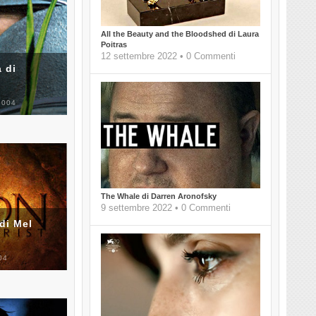
All the Beauty and the Bloodshed di Laura
Poitras
12 settembre 2022 • 0 Commenti
 di
2004
The Whale di Darren Aronofsky
9 settembre 2022 • 0 Commenti
di Mel
04