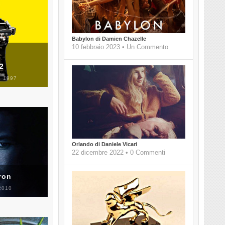
Babylon di Damien Chazelle
10 febbraio 2023 • Un Commento
 2
 1997
Orlando di Daniele Vicari
22 dicembre 2022 • 0 Commenti
ron
2010