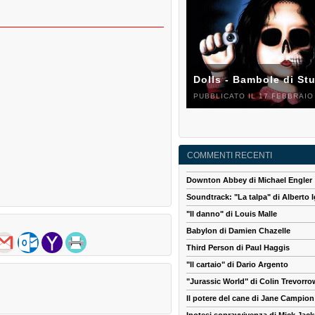
Dolls - Bambole di St
PUBBLICATO IL 17 FEBBRAIO
COMMENTI RECENTI
Downton Abbey di Michael Engler
Soundtrack: "La talpa" di Alberto I
"Il danno" di Louis Malle
Babylon di Damien Chazelle
Third Person di Paul Haggis
"Il cartaio" di Dario Argento
"Jurassic World" di Colin Trevorro
Il potere del cane di Jane Campion