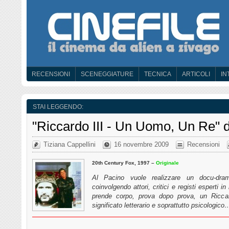
RECENSIONI
SCENEGGIATURE
TECNICA
ARTICOLI
IN
STAI LEGGENDO:
"Riccardo III - Un Uomo, Un Re" d
Tiziana Cappellini
16 novembre 2009
Recensioni
20th Century Fox, 1997 –
Originale
Al Pacino vuole realizzare un docu-dra
coinvolgendo attori, critici e registi esperti 
prende corpo, prova dopo prova, un Riccard
significato letterario e soprattutto psicologico