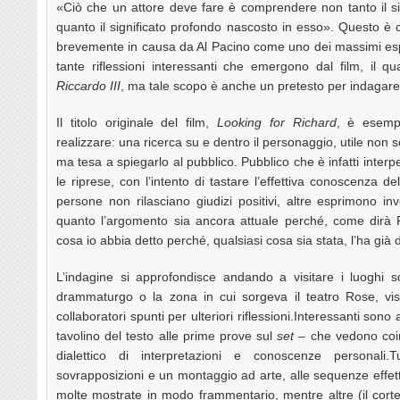
«Ciò che un attore deve fare è comprendere non tanto il signi
quanto il significato profondo nascosto in esso». Questo è
brevemente in causa da Al Pacino come uno dei massimi espert
tante riflessioni interessanti che emergono dal film, il q
Riccardo III
, ma tale scopo è anche un pretesto per indagare 
Il titolo originale del film,
Looking for Richard
, è esempl
realizzare: una ricerca su e dentro il personaggio, utile non s
ma tesa a spiegarlo al pubblico. Pubblico che è infatti interpel
le riprese, con l’intento di tastare l’effettiva conoscenza d
persone non rilasciano giudizi positivi, altre esprimono in
quanto l’argomento sia ancora attuale perché, come dirà 
cosa io abbia detto perché, qualsiasi cosa sia stata, l’ha gi
L’indagine si approfondisce andando a visitare i luoghi s
drammaturgo o la zona in cui sorgeva il teatro Rose, visi
collaboratori spunti per ulteriori riflessioni.Interessanti sono 
tavolino del testo alle prime prove sul
set
– che vedono coinv
dialettico di interpretazioni e conoscenze personali
sovrapposizioni e un montaggio ad arte, alle sequenze effet
molte mostrate in modo frammentario, mentre altre (il cort