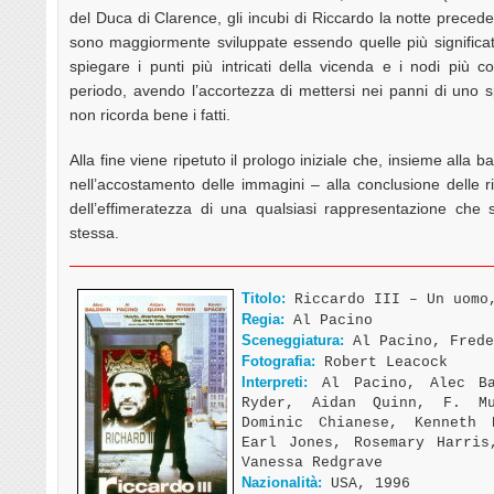
del Duca di Clarence, gli incubi di Riccardo la notte preceden
sono maggiormente sviluppate essendo quelle più significa
spiegare i punti più intricati della vicenda e i nodi più c
periodo, avendo l’accortezza di mettersi nei panni di uno
non ricorda bene i fatti.
Alla fine viene ripetuto il prologo iniziale che, insieme alla 
nell’accostamento delle immagini – alla conclusione delle r
dell’effimeratezza di una qualsiasi rappresentazione che
stessa.
Titolo:
Riccardo III – Un uomo,
Regia:
Al Pacino
Sceneggiatura:
Al Pacino, Frede
Fotografia:
Robert Leacock
Interpreti:
Al Pacino, Alec Ba
Ryder, Aidan Quinn, F. Mu
Dominic Chianese, Kenneth 
Earl Jones, Rosemary Harris
Vanessa Redgrave
Nazionalità:
USA, 1996