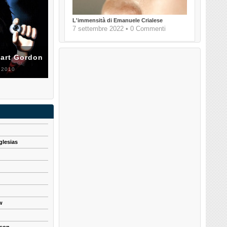
L'immensità di Emanuele Crialese
7 settembre 2022 • 0 Commenti
uart Gordon
 2010
glesias
w