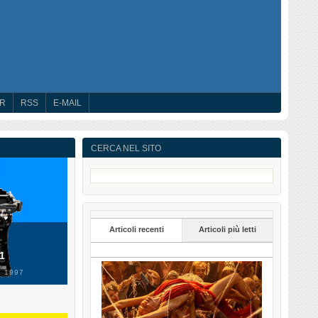
ER
RSS
E-MAIL
CERCA NEL SITO
Articoli recenti
Articoli più letti
 1
 1997