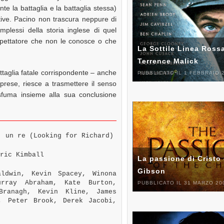
te la battaglia e la battaglia stessa)
tive. Pacino non trascura neppure di
omplessi della storia inglese di quel
 spettatore che non le conosce o che
La Sottile Linea Rossa
Terrence Malick
battaglia fatale corrispondente – anche
PUBBLICATO IL 1 FEBBRAIO 
iprese, riesce a trasmettere il senso
 sfuma insieme alla sua conclusione
 un re (Looking for Richard)
ric Kimball
La passione di Cristo 
Gibson
ldwin, Kevin Spacey, Winona
rray Abraham, Kate Burton,
PUBBLICATO IL 31 MARZO 20
Branagh, Kevin Kline, James
, Peter Brook, Derek Jacobi,