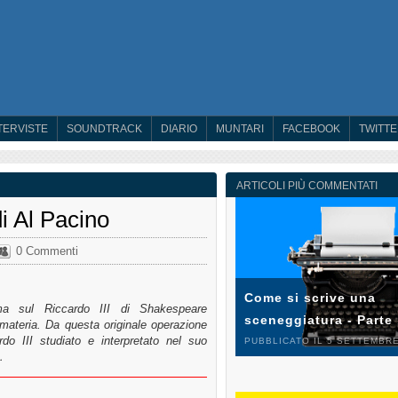
TERVISTE
SOUNDTRACK
DIARIO
MUNTARI
FACEBOOK
TWITT
ARTICOLI PIÙ COMMENTATI
i Al Pacino
0 Commenti
Come si scrive una
ma sul Riccardo III di Shakespeare
sceneggiatura - Parte
in materia. Da questa originale operazione
o III studiato e interpretato nel suo
PUBBLICATO IL 5 SETTEMBRE
…