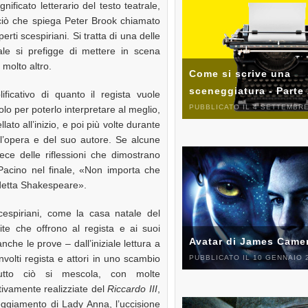
ficato letterario del testo teatrale,
 ciò che spiega Peter Brook chiamato
i scespiriani. Si tratta di una delle
uale si prefigge di mettere in scena
molto altro.
Come si scrive una
sceneggiatura - Parte
ificativo di quanto il regista vuole
PUBBLICATO IL 4 SETTEMBRE
olo per poterlo interpretare al meglio,
lato all’inizio, e poi più volte durante
ell’opera e del suo autore. Se alcune
vece delle riflessioni che dimostrano
Pacino nel finale, «Non importa che
à detta Shakespeare».
cespiriani, come la casa natale del
te che offrono al regista e ai suoi
Avatar di James Came
anche le prove – dall’iniziale lettura a
olti regista e attori in uno scambio
PUBBLICATO IL 10 GENNAIO 
.Tutto ciò si mescola, con molte
tivamente realizziate del
Riccardo III
,
eggiamento di Lady Anna, l’uccisione