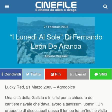
27 Febbraio 2003
“I Lunedì Al Sole” Di Fernando
León De Aranoa
Alberto Cassani
Condividi
Twitta
Pin
E-mail
SMS
Lucky Red, 21 Marzo 2003 –
Agrodolce
Una città della Galizia è in crisi per la chiusura del
cantiere navale che dava lavoro a tantissimi uomini. Un
gruppetto di disoccupati passa il tempo tra un’inutile visita