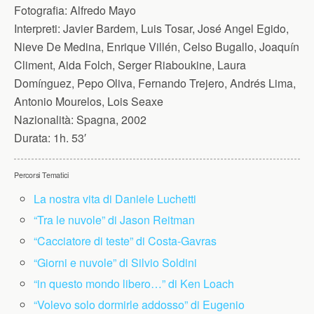
Fotografia:
Alfredo Mayo
Interpreti:
Javier Bardem, Luis Tosar, José Angel Egido,
Nieve De Medina, Enrique Villén, Celso Bugallo, Joaquín
Climent, Aida Folch, Serger Riaboukine, Laura
Domínguez, Pepo Oliva, Fernando Trejero, Andrés Lima,
Antonio Mourelos, Lois Seaxe
Nazionalità:
Spagna, 2002
Durata:
1h. 53′
Percorsi Tematici
La nostra vita di Daniele Luchetti
“Tra le nuvole” di Jason Reitman
“Cacciatore di teste” di Costa-Gavras
“Giorni e nuvole” di Silvio Soldini
“in questo mondo libero…” di Ken Loach
“Volevo solo dormirle addosso” di Eugenio