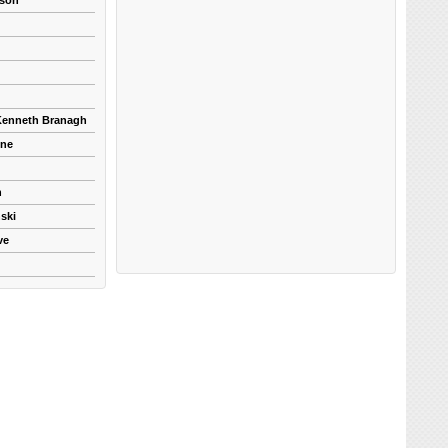
kson
 Kenneth Branagh
yne
n
ski
ve