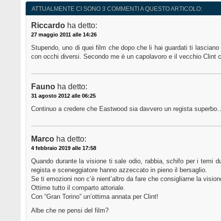
ATTUALMENTE CI SONO 3 COMMENTI A QUESTO ARTICOLO:
Riccardo
ha detto:
27 maggio 2011 alle 14:26
Stupendo, uno di quei film che dopo che li hai guardati ti lascian
con occhi diversi. Secondo me è un capolavoro e il vecchio Clint c
Fauno
ha detto:
31 agosto 2012 alle 06:25
Continuo a credere che Eastwood sia davvero un regista superbo…
Marco
ha detto:
4 febbraio 2019 alle 17:58
Quando durante la visione ti sale odio, rabbia, schifo per i temi dur
regista e sceneggiatore hanno azzeccato in pieno il bersaglio.
Se ti emozioni non c’è nient’altro da fare che consigliarne la vision
Ottime tutto il comparto attoriale.
Con “Gran Torino” un’ottima annata per Clint!
Albe che ne pensi del film?