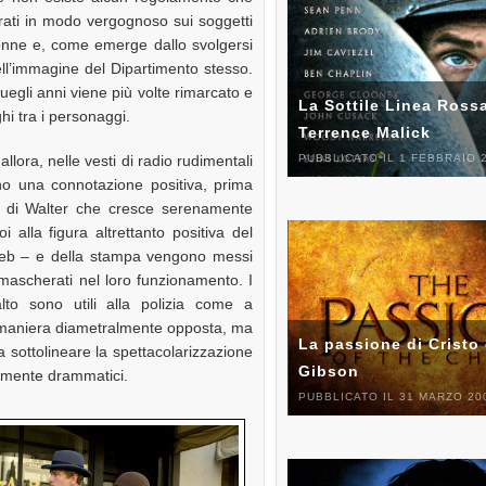
erati in modo vergognoso sui soggetti
donne e, come emerge dallo svolgersi
ell’immagine del Dipartimento stesso.
quegli anni viene più volte rimarcato e
La Sottile Linea Rossa
hi tra i personaggi.
Terrence Malick
llora, nelle vesti di radio rudimentali
PUBBLICATO IL 1 FEBBRAIO 
o una connotazione positiva, prima
go di Walter che cresce serenamente
 alla figura altrettanto positiva del
leb – e della stampa vengono messi
mascherati nel loro funzionamento. I
salto sono utili alla polizia come a
n maniera diametralmente opposta, ma
La passione di Cristo 
 a sottolineare la spettacolarizzazione
Gibson
tamente drammatici.
PUBBLICATO IL 31 MARZO 20