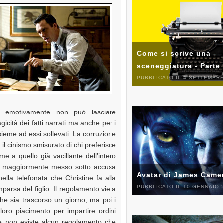
Come si scrive una
sceneggiatura - Parte
PUBBLICATO IL 4 SETTEMBRE
emotivamente non può lasciare
agicità dei fatti narrati ma anche per i
ieme ad essi sollevati. La corruzione
 il cinismo smisurato di chi preferisce
eme a quello già vacillante dell’intero
ne maggiormente messo sotto accusa
Avatar di James Came
ella telefonata che Christine fa alla
PUBBLICATO IL 10 GENNAIO 
parsa del figlio. Il regolamento vieta
che sia trascorso un giorno, ma poi i
loro piacimento per impartire ordini
me non esiste alcun regolamento che