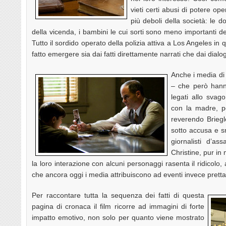
vieti certi abusi di potere op
più deboli della società: le 
della vicenda, i bambini le cui sorti sono meno importanti d
Tutto il sordido operato della polizia attiva a Los Angeles in 
fatto emergere sia dai fatti direttamente narrati che dai dialog
Anche i media di a
– che però hann
legati allo sva
con la madre, poi
reverendo Brieg
sotto accusa e s
giornalisti d’as
Christine, pur i
la loro interazione con alcuni personaggi rasenta il ridicolo,
che ancora oggi i media attribuiscono ad eventi invece pret
Per raccontare tutta la sequenza dei fatti di questa
pagina di cronaca il film ricorre ad immagini di forte
impatto emotivo, non solo per quanto viene mostrato