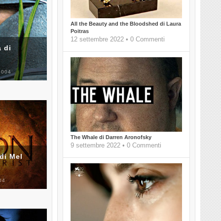
All the Beauty and the Bloodshed di Laura
Poitras
12 settembre 2022 • 0 Commenti
 di
2004
The Whale di Darren Aronofsky
9 settembre 2022 • 0 Commenti
di Mel
04