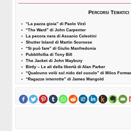
Percorsi Tematici
“La pazza gioia” di Paolo Virzì
“The Ward” di John Carpenter
La pecora nera di Ascanio Celestini
Shutter Island di Martin Scorsese
“Si può fare” di Giulio Manfredonia
Pubblifollia di Tony Bill
The Jacket di John Maybury
Birdy – Le ali della libertà di Alan Parker
“Qualcuno volò sul nido del cuculo” di Milos Forma
“Ragazze interrotte” di James Mangold