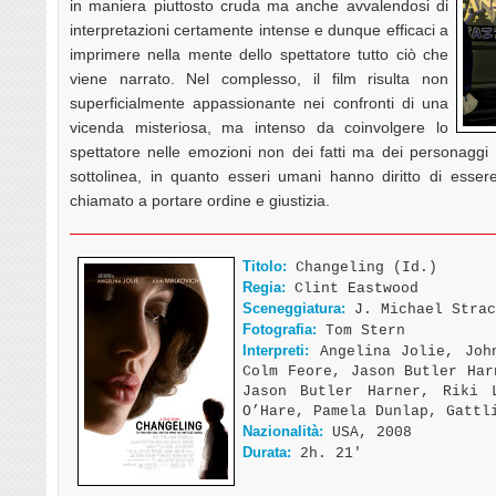
in maniera piuttosto cruda ma anche avvalendosi di
interpretazioni certamente intense e dunque efficaci a
imprimere nella mente dello spettatore tutto ciò che
viene narrato. Nel complesso, il film risulta non
superficialmente appassionante nei confronti di una
vicenda misteriosa, ma intenso da coinvolgere lo
spettatore nelle emozioni non dei fatti ma dei personaggi s
sottolinea, in quanto esseri umani hanno diritto di essere
chiamato a portare ordine e giustizia.
Titolo:
Changeling (Id.)
Regia:
Clint Eastwood
Sceneggiatura:
J. Michael Strac
Fotografia:
Tom Stern
Interpreti:
Angelina Jolie, John
Colm Feore, Jason Butler Har
Jason Butler Harner, Riki 
O’Hare, Pamela Dunlap, Gattl
Nazionalità:
USA, 2008
Durata:
2h. 21′