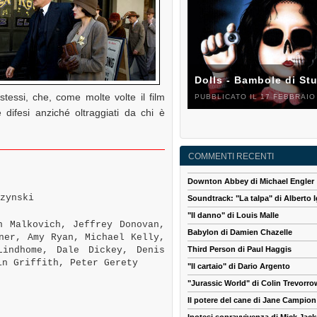
Dolls - Bambole di St
tessi, che, come molte volte il film
PUBBLICATO IL 17 FEBBRAIO
 difesi anziché oltraggiati da chi è
COMMENTI RECENTI
Downton Abbey di Michael Engler
zynski
Soundtrack: "La talpa" di Alberto I
"Il danno" di Louis Malle
 Malkovich, Jeffrey Donovan,
Babylon di Damien Chazelle
ner, Amy Ryan, Michael Kelly,
Lindhome, Dale Dickey, Denis
Third Person di Paul Haggis
in Griffith, Peter Gerety
"Il cartaio" di Dario Argento
"Jurassic World" di Colin Trevorro
Il potere del cane di Jane Campion