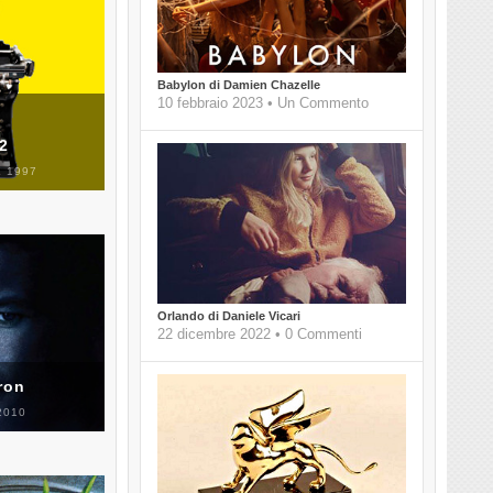
Babylon di Damien Chazelle
10 febbraio 2023 • Un Commento
 2
 1997
Orlando di Daniele Vicari
22 dicembre 2022 • 0 Commenti
ron
2010