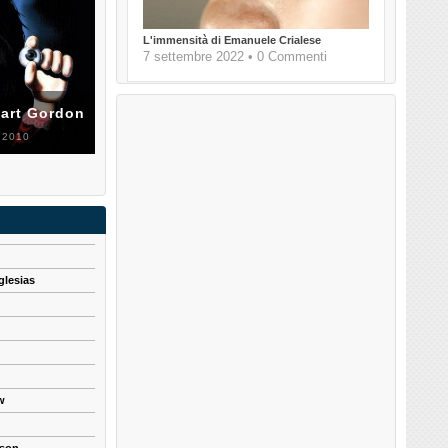
L'immensità di Emanuele Crialese
7 settembre 2022 • 0 Commenti
uart Gordon
 2010
glesias
w