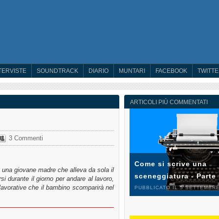
TERVISTE
SOUNDTRACK
DIARIO
MUNTARI
FACEBOOK
TWITT
ARTICOLI PIÙ COMMENTATI
3 Commenti
Come si scrive una
è una giovane madre che alleva da sola il
sceneggiatura - Parte
rsi durante il giorno per andare al lavoro,
lavorative che il bambino scomparirà nel
PUBBLICATO IL 5 SETTEMBRE