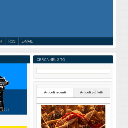
ER
RSS
E-MAIL
CERCA NEL SITO
Articoli recenti
Articoli più letti
 1
 1997