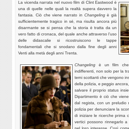
La vicenda narrata nel nuovo film di Clint Eastwood è
una di quelle nelle quali la realtà supera davvero la
fantasia. Ciò che viene narrato in
Changeling
è già
sufficientemente tragico in sé, ma risulta ancora più
disarmante se si pensa che la storia è tratta da un
vero fatto di cronaca, del quale anche attraverso l’uso
delle didascalie si ricostruiscono le tappe
fondamentali che si snodano dalla fine degli anni
Venti alla metà degli anni Trenta.
Changeling
è un film che 
indifferenti, non solo per la tr
temi scottanti che vengono ins
della polizia, e peggio ancora,
salvare il proprio status insi
Dipartimento è ciò che vie
dal regista, con un preludio n
polizia per denunciare la scom
di iniziare le ricerche prima 
vertici possono rinnegarlo a 
nel loro interesse. Così co