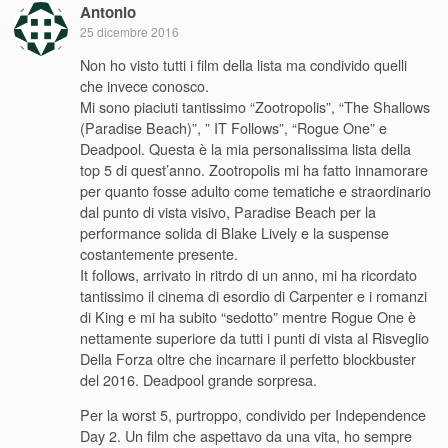
Antonio
25 dicembre 2016
Non ho visto tutti i film della lista ma condivido quelli
che invece conosco.
Mi sono piaciuti tantissimo “Zootropolis”, “The Shallows
(Paradise Beach)”, ” IT Follows”, “Rogue One” e
Deadpool. Questa è la mia personalissima lista della
top 5 di quest’anno. Zootropolis mi ha fatto innamorare
per quanto fosse adulto come tematiche e straordinario
dal punto di vista visivo, Paradise Beach per la
performance solida di Blake Lively e la suspense
costantemente presente.
It follows, arrivato in ritrdo di un anno, mi ha ricordato
tantissimo il cinema di esordio di Carpenter e i romanzi
di King e mi ha subito “sedotto” mentre Rogue One è
nettamente superiore da tutti i punti di vista al Risveglio
Della Forza oltre che incarnare il perfetto blockbuster
del 2016. Deadpool grande sorpresa.
Per la worst 5, purtroppo, condivido per Independence
Day 2. Un film che aspettavo da una vita, ho sempre