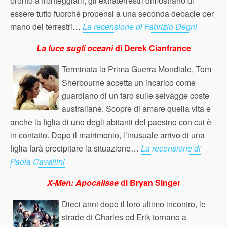
pronto a fronteggiarli, gli extraterrestri dimostrano di
essere tutto fuorché propensi a una seconda debacle per
mano dei terrestri…
La recensione di Fabrizio Degni
La luce sugli oceani
di Derek Cianfrance
Terminata la Prima Guerra Mondiale, Tom
Sherbourne accetta un incarico come
guardiano di un faro sulle selvagge coste
australiane. Scopre di amare quella vita e
anche la figlia di uno degli abitanti del paesino con cui è
in contatto. Dopo il matrimonio, l’inusuale arrivo di una
figlia farà precipitare la situazione…
La recensione di
Paola Cavallini
X-Men: Apocalisse
di Bryan Singer
Dieci anni dopo il loro ultimo incontro, le
strade di Charles ed Erik tornano a