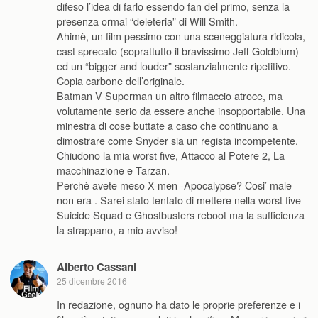
difeso l’idea di farlo essendo fan del primo, senza la
presenza ormai “deleteria” di Will Smith.
Ahimè, un film pessimo con una sceneggiatura ridicola,
cast sprecato (soprattutto il bravissimo Jeff Goldblum)
ed un “bigger and louder” sostanzialmente ripetitivo.
Copia carbone dell’originale.
Batman V Superman un altro filmaccio atroce, ma
volutamente serio da essere anche insopportabile. Una
minestra di cose buttate a caso che continuano a
dimostrare come Snyder sia un regista incompetente.
Chiudono la mia worst five, Attacco al Potere 2, La
macchinazione e Tarzan.
Perchè avete meso X-men -Apocalypse? Cosi’ male
non era . Sarei stato tentato di mettere nella worst five
Suicide Squad e Ghostbusters reboot ma la sufficienza
la strappano, a mio avviso!
Alberto Cassani
25 dicembre 2016
In redazione, ognuno ha dato le proprie preferenze e i