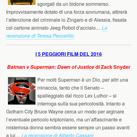
sgorgati da un bidone sommerso.
Improvvisamente dotato di una forza sovrumana, attirerà
l’attenzione del criminale lo Zingaro e di Alessia, fissata
col cartone animato Jeeg Robot d’acciaio…
La
recensione di Teresa Peccerillo
I 5 PEGGIORI FILM DEL 2016
Batman v Superman: Dawn of Justice
di Zack Snyder
Per molti Superman è un Dio, per altri una
minaccia, tanto che il Senato –
spalleggiato dal ricco Lex Luthor – si
interroga sulla sua pericolosità. Intanto a
Gotham City Bruce Wayne cerca un modo per arginare
l’eventuale pericolo kriptoniano, ma un’affascinante e
misteriosa donna sembra essere sempre un passo avanti
a lui…
La recensione di Alberto Cassani