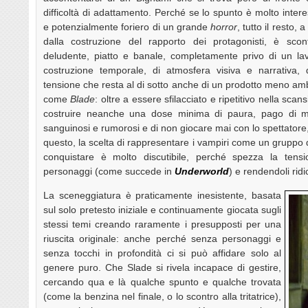
difficoltà di adattamento. Perché se lo spunto è molto inter
e potenzialmente foriero di un grande
horror
, tutto il resto, a
dalla costruzione del rapporto dei protagonisti, è scon
deludente, piatto e banale, completamente privo di un la
costruzione temporale, di atmosfera visiva e narrativa, 
tensione che resta al di sotto anche di un prodotto meno am
come
Blade
: oltre a essere sfilacciato e ripetitivo nella scan
costruire neanche una dose minima di paura, pago di me
sanguinosi e rumorosi e di non giocare mai con lo spettatore,
questo, la scelta di rappresentare i vampiri come un gruppo di
conquistare è molto discutibile, perché spezza la ten
personaggi (come succede in
Underworld
) e rendendoli ridic
La sceneggiatura è praticamente inesistente, basata
sul solo pretesto iniziale e continuamente giocata sugli
stessi temi creando raramente i presupposti per una
riuscita originale: anche perché senza personaggi e
senza tocchi in profondità ci si può affidare solo al
genere puro. Che Slade si rivela incapace di gestire,
cercando qua e là qualche spunto e qualche trovata
(come la benzina nel finale, o lo scontro alla tritatrice),