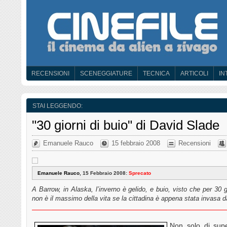
RECENSIONI
SCENEGGIATURE
TECNICA
ARTICOLI
IN
STAI LEGGENDO:
"30 giorni di buio" di David Slade
Emanuele Rauco
15 febbraio 2008
Recensioni
Emanuele Rauco
, 15 Febbraio 2008:
Sprecato
A Barrow, in Alaska, l’inverno è gelido, e buio, visto che per 30 g
non è il massimo della vita se la cittadina è appena stata invasa 
Non solo di supe