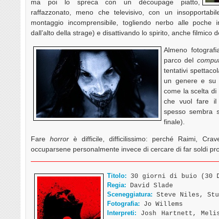
ma poi lo spreca con un découpage piatto,
raffazzonato, meno che televisivo, con un insopportabile
montaggio incomprensibile, togliendo nerbo alle poche 
dall’alto della strage) e disattivando lo spirito, anche filmico 
Almeno fotografi
parco del
comput
tentativi spettaco
un genere e su u
come la scelta di
che vuol fare il
spesso sembra s
finale).
Fare
horror
è difficile, difficilissimo: perché Raimi, Cr
occuparsene personalmente invece di cercare di far soldi pro
Titolo:
30 giorni di buio (30 
Regia:
David Slade
Sceneggiatura:
Steve Niles, Stu
Fotografia:
Jo Willems
Interpreti:
Josh Hartnett, Melis