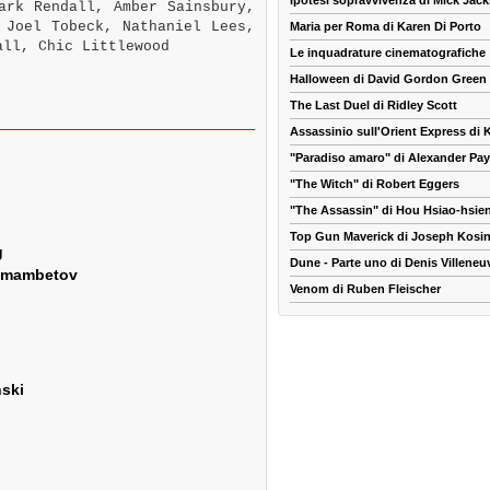
Ipotesi sopravvivenza di Mick Jac
ark Rendall, Amber Sainsbury,
 Joel Tobeck, Nathaniel Lees,
Maria per Roma di Karen Di Porto
all, Chic Littlewood
Le inquadrature cinematografiche
Halloween di David Gordon Green
The Last Duel di Ridley Scott
Assassinio sull'Orient Express di
"Paradiso amaro" di Alexander Pa
"The Witch" di Robert Eggers
"The Assassin" di Hou Hsiao-hsie
Top Gun Maverick di Joseph Kosin
g
Dune - Parte uno di Denis Villeneu
ekmambetov
Venom di Ruben Fleischer
nski