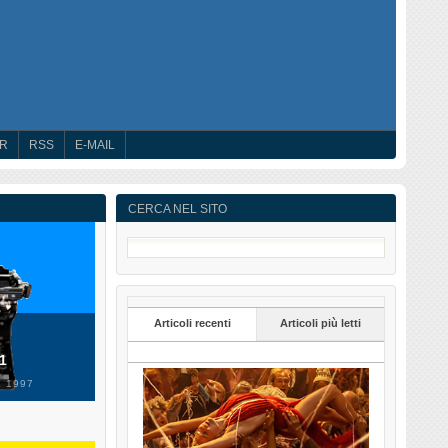
ER
RSS
E-MAIL
CERCA NEL SITO
Articoli recenti
Articoli più letti
 1
 1997