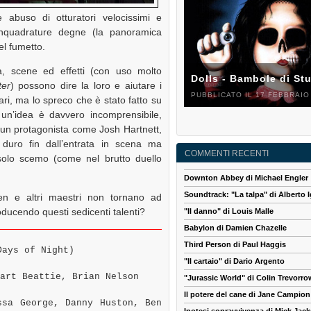
 abuso di otturatori velocissimi e
inquadrature degne (la panoramica
del fumetto.
a, scene ed effetti (con uso molto
Dolls - Bambole di St
er
) possono dire la loro e aiutare i
PUBBLICATO IL 17 FEBBRAIO
lari, ma lo spreco che è stato fatto su
n’idea è davvero incomprensibile,
 un protagonista come Josh Hartnett,
 duro fin dall’entrata in scena ma
COMMENTI RECENTI
olo scemo (come nel brutto duello
Downton Abbey di Michael Engler
Soundtrack: "La talpa" di Alberto I
aven e altri maestri non tornano ad
ducendo questi sedicenti talenti?
"Il danno" di Louis Malle
Babylon di Damien Chazelle
Third Person di Paul Haggis
Days of Night)
"Il cartaio" di Dario Argento
art Beattie, Brian Nelson
"Jurassic World" di Colin Trevorro
Il potere del cane di Jane Campion
sa George, Danny Huston, Ben