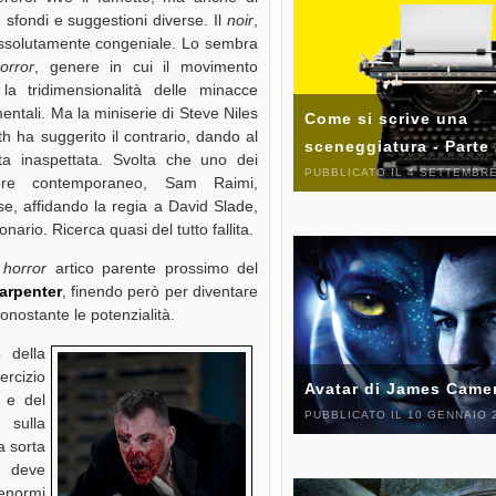
sfondi e suggestioni diverse. Il
noir
,
ssolutamente congeniale. Lo sembra
orror
, genere in cui il movimento
la tridimensionalità delle minacce
tali. Ma la miniserie di Steve Niles
Come si scrive una
 ha suggerito il contrario, dando al
sceneggiatura - Parte
a inaspettata. Svolta che uno dei
PUBBLICATO IL 4 SETTEMBRE
rrore contemporaneo, Sam Raimi,
e, affidando la regia a David Slade,
nario. Ricerca quasi del tutto fallita.
n
horror
artico parente prossimo del
arpenter
, finendo però per diventare
nostante le potenzialità.
o della
ercizio
Avatar di James Came
e del
PUBBLICATO IL 10 GENNAIO 
 sulla
a sorta
e deve
enormi