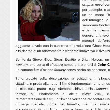
graphic novel
con 
per esempio, è a
un po’ meno l’
h
dell’immagine e 
sembrano fondamen
e Ben Templesmith
genere una svolt
maestri dell’o
agguanta al volo con la sua casa di produzione Ghost Hous
alla ricerca di un adattamento altrettanto innovativo e rivoluzio
Scritto da Steve Niles, Stuart Beattie e Brian Nelson, u
western
, che cerca di sfruttare atmosfere e stralci di
John C
un comune film d’azione
fantasy
senza nerbo né spessore, no
Tutto giocato sulla desolazione, la solitudine, il silenzi
cittadina in preda alla notte, il film è fondamentalmente un es
di stile sulla paura, sugli elementi chiave della
suspense
terrore, sul ribaltamento di alcuni
cliché
visivi, e
reinterpretazione di altri; un film che vorrebbe raccontare un
di saga mensile, come nel fumetto, ma che invec
accontentarsi di un Bignami che si trova però di fronte 