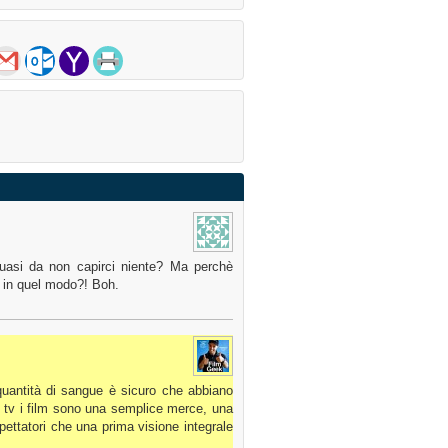
 quasi da non capirci niente? Ma perchè
o in quel modo?! Boh.
 quantità di sangue è sicuro che abbiano
le tv i film sono una semplice merce, una
spettatori che una prima visione integrale