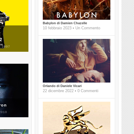
Babylon di Damien Chazelle
10 febbraio 2023 • Un Commento
 2
 1997
Orlando di Daniele Vicari
22 dicembre 2022 • 0 Commenti
ron
2010