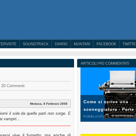
TERVISTE
SOUNDTRACK
DIARIO
MUNTARI
FACEBOOK
TWITT
ARTICOLI PIÙ COMMENTATI
20 Commenti
Come si scrive una
Medusa, 8 Febbraio 2008
sceneggiatura - Parte
iorni il sole da quelle parti non sorge. E
PUBBLICATO IL 5 SETTEMBRE
dai vampiri…
reroi vive il fumetto, ma anche di