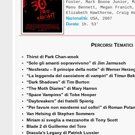
Foster, Mark Boone Junior, M
Manu Bennett, Megan Franich,
Elizabeth Hawthorne, Craig H
Nazionalità:
USA, 2007
Durata:
1h. 53′
Percorsi Tematici
Thirst di Park Chan-wook
“Solo gli amanti sopravvivono” di Jim Jarmusch
“Nosferatu – Il principe della notte” di Werner Herzo
“La leggenda del cacciatore di vampiri” di Timur B
“Dark Shadows” di Tim Burton
“The Moth Diaries” di Mary Harron
“Space Vampires” di Tobe Hooper
“Daybreakers” dei fratelli Spierig
“Per favore non mordermi sul collo!” di Roman Pola
Van Helsing di Stephen Sommers
Miriam si sveglia a mezzanotte di Tony Scott
Blade 2 di Guillermo del Toro
Dracula’s Legacy di Patrick Lussier