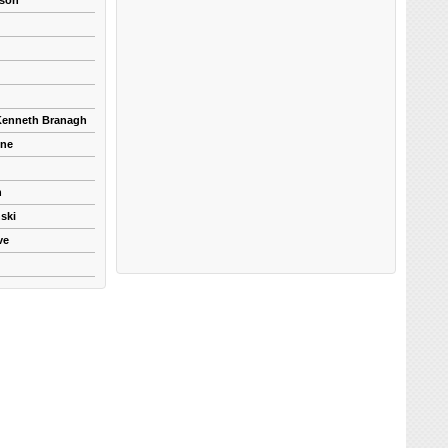
kson
 Kenneth Branagh
yne
n
ski
ve