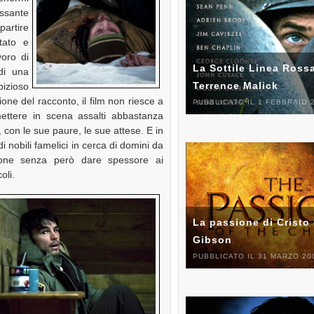
essante
 partire
tato e
voro di
La Sottile Linea Rossa
di una
Terrence Malick
bizioso
sione del racconto, il film non riesce a
PUBBLICATO IL 1 FEBBRAIO 
ttere in scena assalti abbastanza
 con le sue paure, le sue attese. E in
 nobili famelici in cerca di domini da
sione senza però dare spessore ai
oli.
La passione di Cristo 
Gibson
PUBBLICATO IL 31 MARZO 20