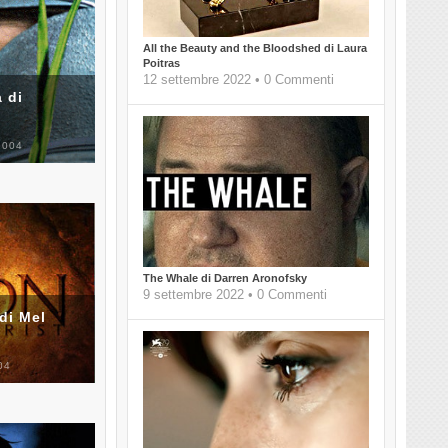
All the Beauty and the Bloodshed di Laura
Poitras
12 settembre 2022 • 0 Commenti
 di
2004
The Whale di Darren Aronofsky
9 settembre 2022 • 0 Commenti
di Mel
04