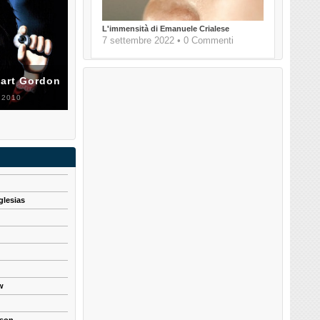
L'immensità di Emanuele Crialese
7 settembre 2022 • 0 Commenti
uart Gordon
 2010
glesias
w