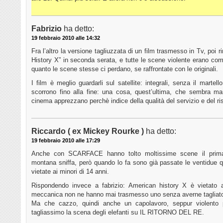
Fabrizio
ha detto:
19 febbraio 2010 alle 14:32
Fra l’altro la versione tagliuzzata di un film trasmesso in Tv, poi
History X” in seconda serata, e tutte le scene violente erano co
quanto le scene stesse ci perdano, se raffrontate con le originali.
I film è meglio guardarli sul satellite: integrali, senza il martello
scorrono fino alla fine: una cosa, quest’ultima, che sembra ma
cinema apprezzano perchè indice della qualità del servizio e del ris
Riccardo ( ex Mickey Rourke )
ha detto:
19 febbraio 2010 alle 17:29
Anche con SCARFACE hanno tolto moltissime scene il prima 
montana sniffa, però quando lo fa sono già passate le ventidue 
vietate ai minori di 14 anni.
Rispondendo invece a fabrizio: American history X è vietato a
meccanica non ne hanno mai trasmesso uno senza averne tagliato
Ma che cazzo, quindi anche un capolavoro, seppur violento 
tagliassimo la scena degli elefanti su IL RITORNO DEL RE.