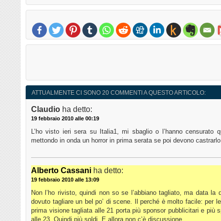
ATTUALMENTE CI SONO 20 COMMENTI A QUESTO ARTICOLO:
Claudio
ha detto:
19 febbraio 2010 alle 00:19
L’ho visto ieri sera su Italia1, mi sbaglio o l’hanno censurato
mettondo in onda un horror in prima serata se poi devono castrarl
Alberto Cassani
ha detto:
19 febbraio 2010 alle 13:09
Non l’ho rivisto, quindi non so se l’abbiano tagliato, ma data la
dovuto tagliare un bel po’ di scene. Il perché è molto facile: per 
prima visione tagliata alle 21 porta più sponsor pubblicitari e più 
alle 23. Quindi più soldi. E allora non c’è discussione.