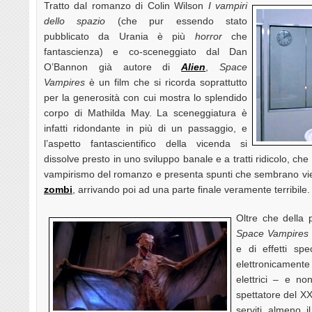
Tratto dal romanzo di Colin Wilson
I vampiri
dello spazio
(che pur essendo stato
pubblicato da Urania è più
horror
che
fantascienza) e co-sceneggiato dal Dan
O’Bannon già autore di
Alien
,
Space
Vampires
è un film che si ricorda soprattutto
per la generosità con cui mostra lo splendido
corpo di Mathilda May. La sceneggiatura è
infatti ridondante in più di un passaggio, e
l’aspetto fantascientifico della vicenda si
dissolve presto in uno sviluppo banale e a tratti ridicolo, ch
vampirismo del romanzo e presenta spunti che sembrano vi
zombi
, arrivando poi ad una parte finale veramente terribile.
Oltre che della 
Space Vampires
e di effetti spec
elettronicamente
elettrici – e no
spettatore del XX
serviti almeno i