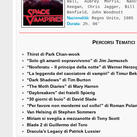
Ball, Aubrey Morris, Nan
Keegan, Chris Jagger, Bill
Benfield, John Woodnutt
Nazionalità:
Regno Unito, 1985
Durata:
2h. 06′
Percorsi Tematici
Thirst di Park Chan-wook
“Solo gli amanti sopravvivono” di Jim Jarmusch
“Nosferatu – Il principe della notte” di Werner Herzo
“La leggenda del cacciatore di vampiri” di Timur B
“Dark Shadows” di Tim Burton
“The Moth Diaries” di Mary Harron
“Daybreakers” dei fratelli Spierig
“30 giorni di buio” di David Slade
“Per favore non mordermi sul collo!” di Roman Pola
Van Helsing di Stephen Sommers
Miriam si sveglia a mezzanotte di Tony Scott
Blade 2 di Guillermo del Toro
Dracula’s Legacy di Patrick Lussier