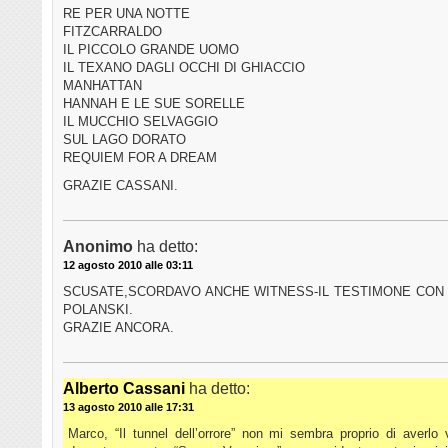
RE PER UNA NOTTE
FITZCARRALDO
IL PICCOLO GRANDE UOMO
IL TEXANO DAGLI OCCHI DI GHIACCIO
MANHATTAN
HANNAH E LE SUE SORELLE
IL MUCCHIO SELVAGGIO
SUL LAGO DORATO
REQUIEM FOR A DREAM
GRAZIE CASSANI.
Anonimo
ha detto:
12 agosto 2010 alle 03:11
SCUSATE,SCORDAVO ANCHE WITNESS-IL TESTIMONE CON
POLANSKI.
GRAZIE ANCORA.
Alberto Cassani
ha detto:
13 agosto 2010 alle 17:31
Marco, “Il tunnel dell’orrore” non mi sembra proprio di averlo 