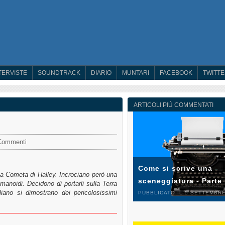
TERVISTE
SOUNDTRACK
DIARIO
MUNTARI
FACEBOOK
TWITT
ARTICOLI PIÙ COMMENTATI
Commenti
Come si scrive una
 la Cometa di Halley. Incrociano però una
sceneggiatura - Parte
manoidi. Decidono di portarli sulla Terra
gliano si dimostrano dei pericolosissimi
PUBBLICATO IL 5 SETTEMBRE