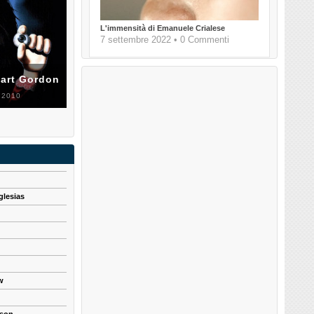
L'immensità di Emanuele Crialese
7 settembre 2022 • 0 Commenti
uart Gordon
 2010
glesias
w