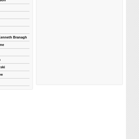
kson
 Kenneth Branagh
yne
n
ski
ve