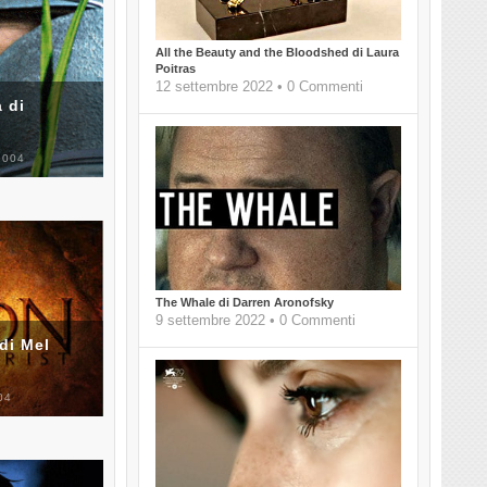
All the Beauty and the Bloodshed di Laura
Poitras
12 settembre 2022 • 0 Commenti
 di
2004
The Whale di Darren Aronofsky
9 settembre 2022 • 0 Commenti
di Mel
04