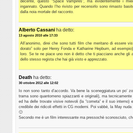
decente, questo “Space Vampires”, ma evidentemente i mie
ingannato. Quando l’ho rivisto per recensirlo sono rimasto basito
dalla noia mortale del racconto.
Alberto Cassani
ha detto:
13 agosto 2010 alle 17:33
All’anonimo, direi che sono tutti film che meritano di essere vist
dorato” solo per Henry Fonda e Katharine Hepburn, ad esempio)
loro. Se te ne piace uno non è detto che ti piacciano anche gli alt
dello stesso regista che hai già visto e apprezzato.
Death
ha detto:
30 ottobre 2012 alle 12:02
Io non sono tanto d’accordo. Va bene la sceneggiatura un po’ zop
trama sono quantomeno spiazzanti e originali), ma tecnicamente i
ed ha delle trovate visive notevoli (la “cometa” e il suo interno) 
credibile dei ridicoli effetti in CG moderni. Poi vabbè, la May nuda p
🙂
Secondo me è un film interessante ma pressochè sconosciuto, ch