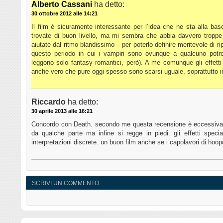
Alberto Cassani
ha detto:
30 ottobre 2012 alle 14:21
Il film è sicuramente interessante per l’idea che ne sta alla ba
trovate di buon livello, ma mi sembra che abbia davvero troppe
aiutate dal ritmo blandissimo – per poterlo definire meritevole di r
questo periodo in cui i vampiri sono ovunque a qualcuno potre
leggono solo fantasy romantici, però). A me comunque gli effetti
anche vero che pure oggi spesso sono scarsi uguale, soprattutto in
Riccardo
ha detto:
30 aprile 2013 alle 16:21
Concordo con Death. secondo me questa recensione è eccessivam
da qualche parte ma infine si regge in piedi. gli effetti special
interpretazioni discrete. un buon film anche se i capolavori di hoope
SCRIVI UN COMMENTO