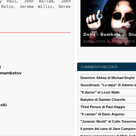
cy Paul, John Hallam, John
 Malin, Jerome Willis, Derek
Dolls - Bambole di St
PUBBLICATO IL 17 FEBBRAIO
g
COMMENTI RECENTI
ekmambetov
Downton Abbey di Michael Engler
Soundtrack: "La talpa" di Alberto I
"Il danno" di Louis Malle
Babylon di Damien Chazelle
nski
Third Person di Paul Haggis
"Il cartaio" di Dario Argento
"Jurassic World" di Colin Trevorro
Il potere del cane di Jane Campion