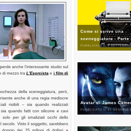
Come si scrive una
sceneggiatura - Parte
PUBBLICATO IL 4 SETTEMBRE
e perde anche l’interessante studio sul
e di mezzo tra
L’Esorcista
e
i film di
pochezza della sceneggiatura, però,
risente anche di una regia mediocre
Avatar di James Came
iali risibili – sia quando realizzati
PUBBLICATO IL 10 GENNAIO 
 sia quando fatti con silicone e cavi
n solo per gli smaliziati occhi dello
I secolo. Visto il soggetto, sarebbero
l doppio dei 25 milioni di dollari a