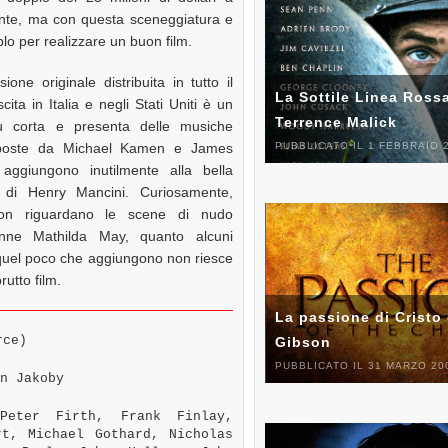
cente, ma con questa sceneggiatura e
lo per realizzare un buon film.
sione originale distribuita in tutto il
La Sottile Linea Rossa
ita in Italia e negli Stati Uniti è un
Terrence Malick
iù corta e presenta delle musiche
mposte da Michael Kamen e James
PUBBLICATO IL 1 FEBBRAIO 
aggiungono inutilmente alla bella
 di Henry Mancini. Curiosamente,
non riguardano le scene di nudo
tenne Mathilda May, quanto alcuni
a quel poco che aggiungono non riesce
rutto film.
La passione di Cristo 
rce)
Gibson
PUBBLICATO IL 31 MARZO 20
n Jakoby
eter Firth, Frank Finlay,
rt, Michael Gothard, Nicholas