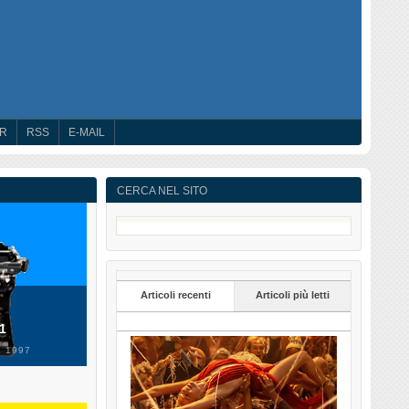
ER
RSS
E-MAIL
CERCA NEL SITO
Articoli recenti
Articoli più letti
 1
 1997