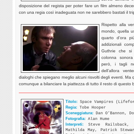
disposizione del regista per poter fare un film almeno de
con una regia così inadeguata non ne sarebbero bastati il trip
Rispetto alla ver
mondo, quella usc
quarto d’ora p
addizionali co
Guthrie che si 
colonna sonora
però, i tagli 
dell’allora ven
dialoghi che spiegano meglio alcuni risvolti degli eventi. M
comunque a bilanciare la piattezza di tutto il resto di questo b
Titolo:
Space Vampires (Lifefo
Regia:
Tobe Hooper
Sceneggiatura:
Dan O’Bannon, Do
Fotografia:
Alan Hume
Interpreti:
Steve Railsback, P
Mathilda May, Patrick Stewa