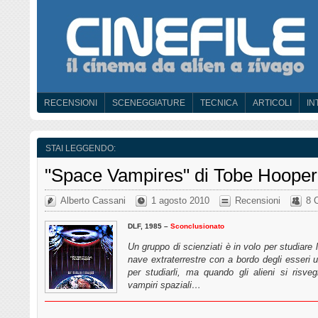
RECENSIONI
SCENEGGIATURE
TECNICA
ARTICOLI
IN
STAI LEGGENDO:
"Space Vampires" di Tobe Hooper
Alberto Cassani
1 agosto 2010
Recensioni
8 
DLF, 1985 –
Sconclusionato
Un gruppo di scienziati è in volo per studiare
nave extraterrestre con a bordo degli esseri u
per studiarli, ma quando gli alieni si risve
vampiri spaziali…