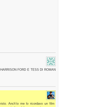
 HARRISON FORD E TESS DI ROMAN
visto. Anch’io me lo ricordavo un film