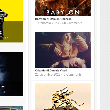
Babylon di Damien Chazelle
10 febbraio 2023 • Un Commento
 2
 1997
Orlando di Daniele Vicari
22 dicembre 2022 • 0 Commenti
ron
2010