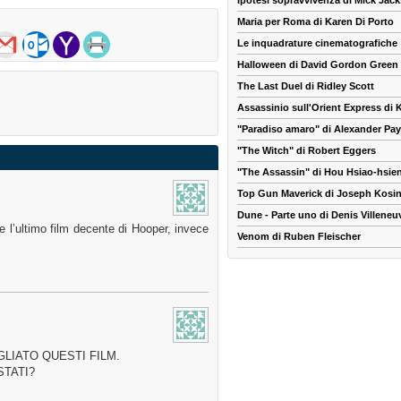
Ipotesi sopravvivenza di Mick Jac
Maria per Roma di Karen Di Porto
Le inquadrature cinematografiche
Halloween di David Gordon Green
The Last Duel di Ridley Scott
Assassinio sull'Orient Express di
"Paradiso amaro" di Alexander Pa
"The Witch" di Robert Eggers
"The Assassin" di Hou Hsiao-hsie
Top Gun Maverick di Joseph Kosin
Dune - Parte uno di Denis Villeneu
 l’ultimo film decente di Hooper, invece
Venom di Ruben Fleischer
LIATO QUESTI FILM.
STATI?