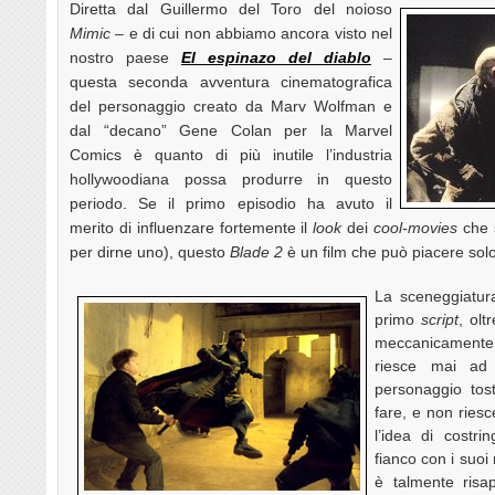
Diretta dal Guillermo del Toro del noioso
Mimic
– e di cui non abbiamo ancora visto nel
nostro paese
El espinazo del diablo
–
questa seconda avventura cinematografica
del personaggio creato da Marv Wolfman e
dal “decano” Gene Colan per la Marvel
Comics è quanto di più inutile l’industria
hollywoodiana possa produrre in questo
periodo. Se il primo episodio ha avuto il
merito di influenzare fortemente il
look
dei
cool-movies
che 
per dirne uno), questo
Blade 2
è un film che può piacere solo 
La sceneggiatur
primo
script
, olt
meccanicamente 
riesce mai ad 
personaggio tos
fare, e non ries
l’idea di costr
fianco con i suoi
è talmente ris