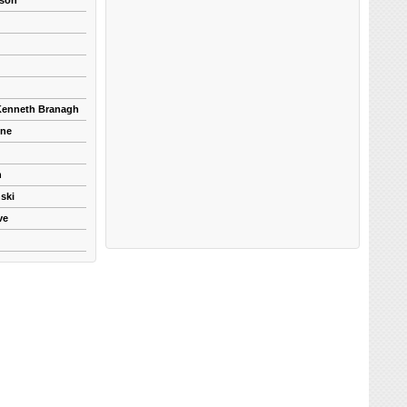
kson
 Kenneth Branagh
yne
n
ski
ve