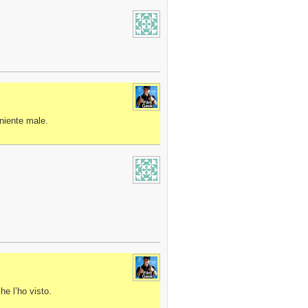
niente male.
he l’ho visto.