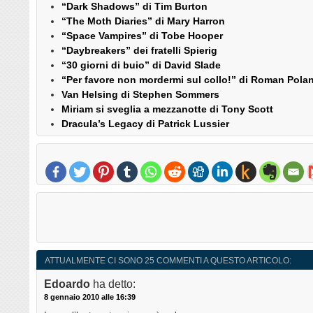
“Dark Shadows” di Tim Burton
“The Moth Diaries” di Mary Harron
“Space Vampires” di Tobe Hooper
“Daybreakers” dei fratelli Spierig
“30 giorni di buio” di David Slade
“Per favore non mordermi sul collo!” di Roman Pola
Van Helsing di Stephen Sommers
Miriam si sveglia a mezzanotte di Tony Scott
Dracula’s Legacy di Patrick Lussier
ATTUALMENTE CI SONO 25 COMMENTI A QUESTO ARTICOLO:
Edoardo
ha detto:
8 gennaio 2010 alle 16:39