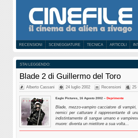
RECENSIONI
SCENEGGIATURE
TECNICA
ARTICOLI
IN
STAI LEGGENDO:
Blade 2 di Guillermo del Toro
Alberto Cassani
24 luglio 2002
Recensioni
25
Eagle Pictures, 16 Agosto 2002 –
Deprimente
Blade, mezzo-vampiro cacciatore di vampiri, s
nemici per catturare il rappresentante di un
indistintamente di sangue umano e vampiresc
muore: diventa un mietitore a sua volta…