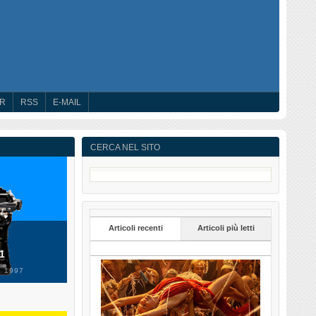
ER
RSS
E-MAIL
CERCA NEL SITO
Articoli recenti
Articoli più letti
 1
 1997