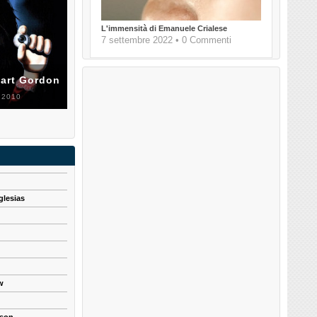
L'immensità di Emanuele Crialese
7 settembre 2022 • 0 Commenti
uart Gordon
 2010
glesias
w