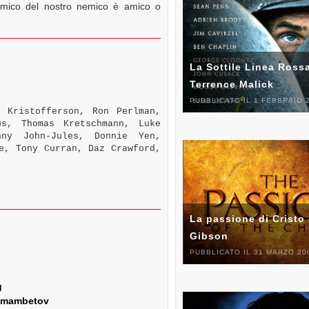
emico del nostro nemico è amico o
La Sottile Linea Rossa
Terrence Malick
PUBBLICATO IL 1 FEBBRAIO 
 Kristofferson, Ron Perlman,
us, Thomas Kretschmann, Luke
nny John-Jules, Donnie Yen,
e, Tony Curran, Daz Crawford,
La passione di Cristo 
Gibson
PUBBLICATO IL 31 MARZO 20
g
ekmambetov