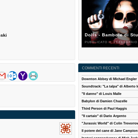
Dolls - Bambole di St
nski
PUBBLICATO IL 17 FEBBRAIO
COMMENTI RECENTI
Downton Abbey di Michael Engler
Soundtrack: "La talpa" di Alberto I
"Il danno" di Louis Malle
Babylon di Damien Chazelle
Third Person di Paul Haggis
"Il cartaio" di Dario Argento
"Jurassic World" di Colin Trevorro
Il potere del cane di Jane Campion