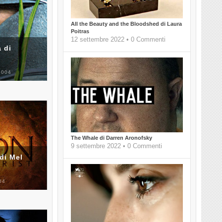
All the Beauty and the Bloodshed di Laura
Poitras
12 settembre 2022 • 0 Commenti
 di
2004
The Whale di Darren Aronofsky
9 settembre 2022 • 0 Commenti
di Mel
04