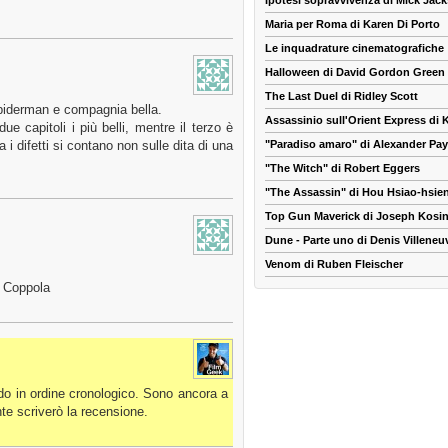
Ipotesi sopravvivenza di Mick Jac
Maria per Roma di Karen Di Porto
Le inquadrature cinematografiche
Halloween di David Gordon Green
The Last Duel di Ridley Scott
Spiderman e compagnia bella.
Assassinio sull'Orient Express di
e capitoli i più belli, mentre il terzo è
"Paradiso amaro" di Alexander Pa
i difetti si contano non sulle dita di una
"The Witch" di Robert Eggers
"The Assassin" di Hou Hsiao-hsie
Top Gun Maverick di Joseph Kosin
Dune - Parte uno di Denis Villeneu
Venom di Ruben Fleischer
 Coppola
ndo in ordine cronologico. Sono ancora a
e scriverò la recensione.