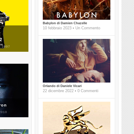
Babylon di Damien Chazelle
10 febbraio 2023 • Un Commento
 2
 1997
Orlando di Daniele Vicari
22 dicembre 2022 • 0 Commenti
ron
2010