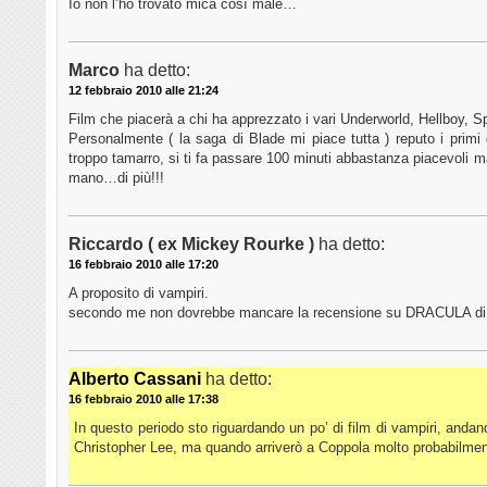
Io non l’ho trovato mica così male…
Marco
ha detto:
12 febbraio 2010 alle 21:24
Film che piacerà a chi ha apprezzato i vari Underworld, Hellboy, 
Personalmente ( la saga di Blade mi piace tutta ) reputo i primi du
troppo tamarro, si ti fa passare 100 minuti abbastanza piacevoli ma 
mano…di più!!!
Riccardo ( ex Mickey Rourke )
ha detto:
16 febbraio 2010 alle 17:20
A proposito di vampiri.
secondo me non dovrebbe mancare la recensione su DRACULA di
Alberto Cassani
ha detto:
16 febbraio 2010 alle 17:38
In questo periodo sto riguardando un po’ di film di vampiri, anda
Christopher Lee, ma quando arriverò a Coppola molto probabilment