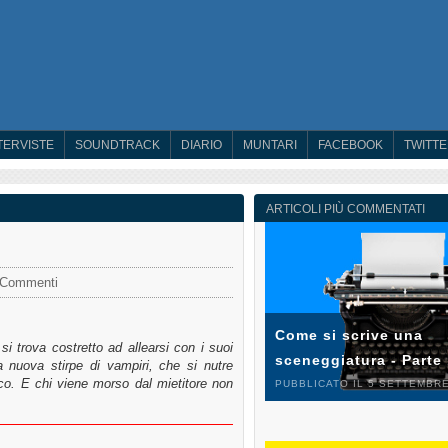
TERVISTE
SOUNDTRACK
DIARIO
MUNTARI
FACEBOOK
TWITT
ARTICOLI PIÙ COMMENTATI
 Commenti
Come si scrive una
i trova costretto ad allearsi con i suoi
sceneggiatura - Parte
a nuova stirpe di vampiri, che si nutre
o. E chi viene morso dal mietitore non
PUBBLICATO IL 5 SETTEMBRE