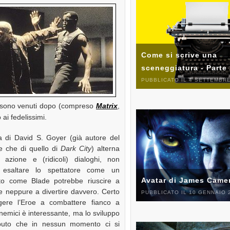
Come si scrive una
sceneggiatura - Parte
PUBBLICATO IL 4 SETTEMBRE
sono venuti dopo (compreso
Matrix
,
ai fedelissimi.
a di David S. Goyer (già autore del
re che di quello di
Dark City
) alterna
azione e (ridicoli) dialoghi, non
esaltare lo spettatore come un
Avatar di James Came
to come Blade potrebbe riuscire a
ce neppure a divertire davvero. Certo
PUBBLICATO IL 10 GENNAIO 
ingere l’Eroe a combattere fianco a
 nemici è interessante, ma lo sviluppo
aputo che in nessun momento ci si