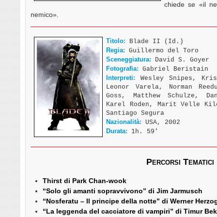
chiede se «il n
nemico».
Titolo:
Blade II (Id.)
Regia:
Guillermo del Toro
Sceneggiatura:
David S. Goyer
Fotografia:
Gabriel Beristain
Interpreti:
Wesley Snipes, Kris
Leonor Varela, Norman Reed
Goss, Matthew Schulze, Da
Karel Roden, Marit Velle Kil
Santiago Segura
Nazionalità:
USA, 2002
Durata:
1h. 59′
Percorsi Tematici
Thirst di Park Chan-wook
“Solo gli amanti sopravvivono” di Jim Jarmusch
“Nosferatu – Il principe della notte” di Werner Herzo
“La leggenda del cacciatore di vampiri” di Timur B