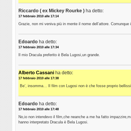
Riccardo ( ex Mickey Rourke )
ha detto:
17 febbraio 2010 alle 17:14
Grazie, non mi veniva più in mente il nome dell’attore. Comunque i
Edoardo
ha detto:
17 febbraio 2010 alle 17:34
Il mio Dracula preferito è Bela Lugosi,un grande.
Alberto Cassani
ha detto:
17 febbraio 2010 alle 17:38
Be’, insomma… Il film con Lugosi non è che fosse proprio belli
Edoardo
ha detto:
17 febbraio 2010 alle 17:48
No,io non intendevo il film,che neanche a me ha fatto impazzire,ma il
hanno interpretato Dracula è Bela Lugosi.