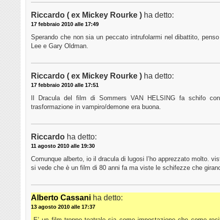
Riccardo ( ex Mickey Rourke )
ha detto:
17 febbraio 2010 alle 17:49
Sperando che non sia un peccato intrufolarmi nel dibattito, penso 
Lee e Gary Oldman.
Riccardo ( ex Mickey Rourke )
ha detto:
17 febbraio 2010 alle 17:51
Il Dracula del film di Sommers VAN HELSING fa schifo con 
trasformazione in vampiro/demone era buona.
Riccardo
ha detto:
11 agosto 2010 alle 19:30
Comunque alberto, io il dracula di lugosi l’ho apprezzato molto. vis
si vede che è un film di 80 anni fa ma viste le schifezze che giran
Alberto Cassani
ha detto:
13 agosto 2010 alle 17:37
E’ un film troppo teatrale sia come impostazione che come reci