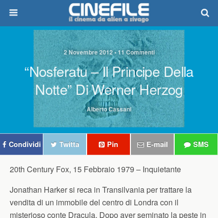
2 Novembre 2012 • 11 Commenti
“Nosferatu – Il Principe Della
Notte” Di Werner Herzog
Alberto Cassani
Condividi
Twitta
Pin
E-mail
SMS
20th Century Fox, 15 Febbraio 1979 –
Inquietante
Jonathan Harker si reca in Transilvania per trattare la
vendita di un immobile del centro di Londra con il
misterioso conte Dracula. Dopo aver seminato la peste in