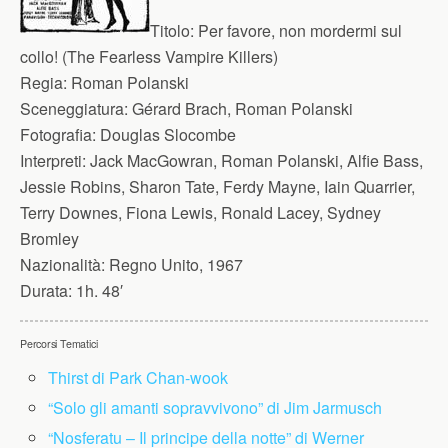
Titolo:
Per favore, non mordermi sul
collo! (The Fearless Vampire Killers)
Regia:
Roman Polanski
Sceneggiatura:
Gérard Brach, Roman Polanski
Fotografia:
Douglas Slocombe
Interpreti:
Jack MacGowran, Roman Polanski, Alfie Bass,
Jessie Robins, Sharon Tate, Ferdy Mayne, Iain Quarrier,
Terry Downes, Fiona Lewis, Ronald Lacey, Sydney
Bromley
Nazionalità:
Regno Unito, 1967
Durata:
1h. 48′
Percorsi Tematici
Thirst di Park Chan-wook
“Solo gli amanti sopravvivono” di Jim Jarmusch
“Nosferatu – Il principe della notte” di Werner