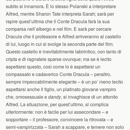
subito si innamora. È lo stesso Polanski a interpretare
Alfred, mentre Sharon Tate interpreta Sarah; sarà per
rapire quest’ultima che il Conte Dracula farà la sua
comparsa nell’albergo e nel film. E sarà per cercare
Dracula che il professore e Alfred arriveranno al castello
di lui, luogo in cui si svolge la seconda parte del film.
Questo castello è inevitabilmente labirintico, con tanto di
cripta e di ragnatele sparse ovunque; ma se è lecito
aspettarsi questo, così come lo è aspettarsi un
compassato e cadaverico Conte Dracula – peraltro,
sempre impeccabilmente elegante – è un po’ meno lecito
aspettarsi anche il figlio, un platinato giovane vampiro
che, omosessuale e
dandy
, si invaghisce di un attonito
Alfred. La situazione, per quest’ultimo, si complica
ulteriormente: non è facile per lui assecondare – e
sopportare – il professore, convincere la ritrovata – e
semi-vampirizzata – Sarah a scappare, e temere non solo