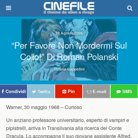
28 Agosto 2006
“Per Favore Non Mordermi Sul
Collo!” Di Roman Polanski
Tiziana Cappellini
Condividi
Twitta
Pin
E-mail
SMS
Warner, 30 maggio 1968 –
Curioso
Un anziano professore universitario, esperto di vampiri e
pipistrelli, arriva in Transilvania alla ricerca del Conte
Dracula. Lo accompagna il suo giovane assistente Alfred,