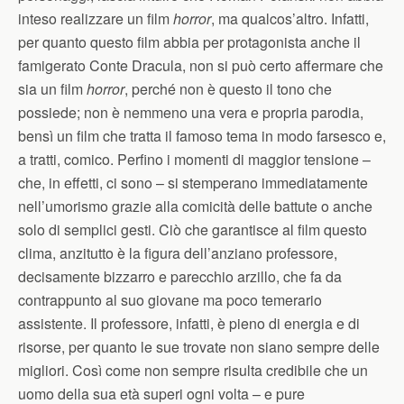
inteso realizzare un film
horror
, ma qualcos’altro. Infatti,
per quanto questo film abbia per protagonista anche il
famigerato Conte Dracula, non si può certo affermare che
sia un film
horror
, perché non è questo il tono che
possiede; non è nemmeno una vera e propria parodia,
bensì un film che tratta il famoso tema in modo farsesco e,
a tratti, comico. Perfino i momenti di maggior tensione –
che, in effetti, ci sono – si stemperano immediatamente
nell’umorismo grazie alla comicità delle battute o anche
solo di semplici gesti. Ciò che garantisce al film questo
clima, anzitutto è la figura dell’anziano professore,
decisamente bizzarro e parecchio arzillo, che fa da
contrappunto al suo giovane ma poco temerario
assistente. Il professore, infatti, è pieno di energia e di
risorse, per quanto le sue trovate non siano sempre delle
migliori. Così come non sempre risulta credibile che un
uomo della sua età superi ogni volta – e pure