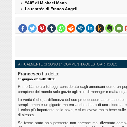
“Alì” di Michael Mann
La rentrée di Franco Angeli
ATTUALMENTE CI SONO 14 COMMENTI A QUESTO ARTICOLO:
Francesco
ha detto:
13 giugno 2010 alle 18:39
Primo Carnera è tuttoggi considerato dagli americani come un pugi
campione del mondo solo grazie agli aiuti di manager e mafia orga
La verità è che, a differenza del suo predecessore americano Jess
semplicemente un gigante ma era anche dotato di una discreta tec
il colpo più importante nella boxe, e si muoveva molto bene sull
di altezza.
Se fosse stato solo possente non sarebbe mai diventato camp