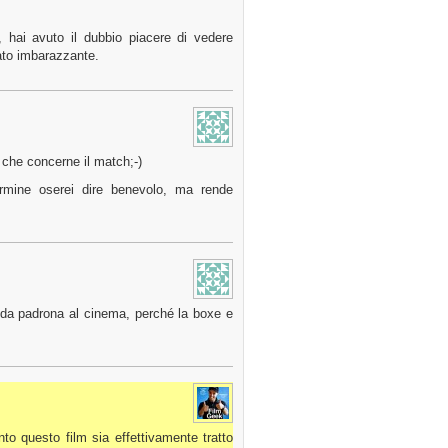
, hai avuto il dubbio piacere di vedere
ato imbarazzante.
 che concerne il match;-)
termine oserei dire benevolo, ma rende
 da padrona al cinema, perché la boxe e
nto questo film sia effettivamente tratto