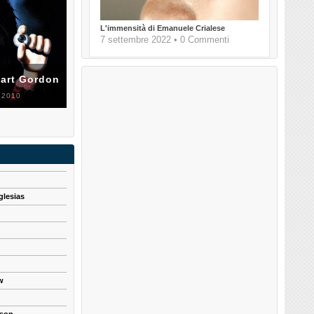
L'immensità di Emanuele Crialese
7 settembre 2022 • 0 Commenti
uart Gordon
 2010
glesias
w