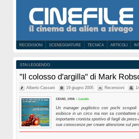
RECENSIONI
SCENEGGIATURE
TECNICA
ARTICOLI
IN
STAI LEGGENDO:
"Il colosso d'argilla" di Mark Robs
Alberto Cassani
19 giugno 2005
Recensioni
1
CEIAD, 1956 –
Lucido
Un manager pugilistico con pochi scrupoli
esibisce in un circo ma non sa combattere d
importante cronista sportivo di fargli da press
sue conoscenze per creare attenzione sul pe