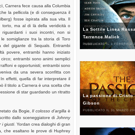
scì, Carnera fece causa alla Columbia
che la pellicola (e di conseguenza il
erg) fosse ispirata alla sua vita. Il
 torto, ma al di là della veridicità o
La Sottile Linea Rossa
riguardanti i suoi incontri, non si
Terrence Malick
e somiglianze tra la storia di Toro
PUBBLICATO IL 1 FEBBRAIO 
 del gigante di Sequals. Entrambi
tà povere, entrambi hanno iniziato
circo; entrambi sono animi semplici
raffoni e opportunisti; entrambi sono
 veniva da una severa sconfitta con
effetti, quella di far interpretare il
il titolo a Carnera è una scelta che
ressione di star guardando un ritratto
La passione di Cristo 
Gibson
PUBBLICATO IL 31 MARZO 20
pretato da Bogie,
Il colosso d’argilla
è
critto dallo sceneggiatore di
Johnny
 i giusti
. Yordan crea dialoghi di gran
ia, che esaltano le prove di Huphrey