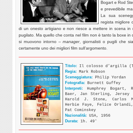
Bogart e Rod Stei
e prevedibile ma
La sua scenegg
regista migliore
di un onesto artigiano e non riesce a mettere in scena in
pugilato. Ma quello che conta nel film non è tanto la boxe in 
si muovono intorno –
manager
, giornalisti o pugili che s
certamente uno dei migliori film sull’argomento.
Titolo:
Il colosso d’argilla (T
Regia:
Mark Robson
Sceneggiatura:
Philip Yordan
Fotografia:
Burnett Guffey
Interpreti:
Humphrey Bogart, R
Baer, Jan Sterling, Jersey 
Harold J. Stone, Carlos M
Herbie Faye, Felice Orlandi
Pat Cominskey
Nazionalità:
USA, 1956
Durata:
1h. 49′