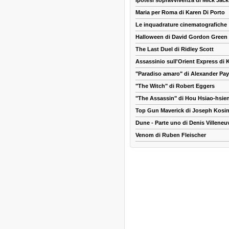
Ipotesi sopravvivenza di Mick Jac
Maria per Roma di Karen Di Porto
Le inquadrature cinematografiche
Halloween di David Gordon Green
The Last Duel di Ridley Scott
Assassinio sull'Orient Express di
"Paradiso amaro" di Alexander Pa
"The Witch" di Robert Eggers
"The Assassin" di Hou Hsiao-hsie
Top Gun Maverick di Joseph Kosin
Dune - Parte uno di Denis Villeneu
Venom di Ruben Fleischer