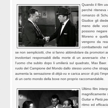
Quando il film u
perché riteneva 
romanzo di Schulb
Giudice gli diede
meno delle voci 
possono negare l
Moreno e quella
vengono da real
combattendo nel 
se non sempliciotti, che si fanno abbindolare da promotori ar
involontari responsabili della morte di un avversario che
l’uomo che subito dopo li umilierà sul quadrato, Max Baer. In 
ruolo del Campione del Mondo dallo stesso uomo che strappò 
aumenta la sensazione di
déjà-vu
e carica ancor di più l’imp
di un certo mondo della boxe non proprio raccomandabile.
Ultimo film inter
magnificamente s
Guitar
e
Pietà per
ritmo ed efficac