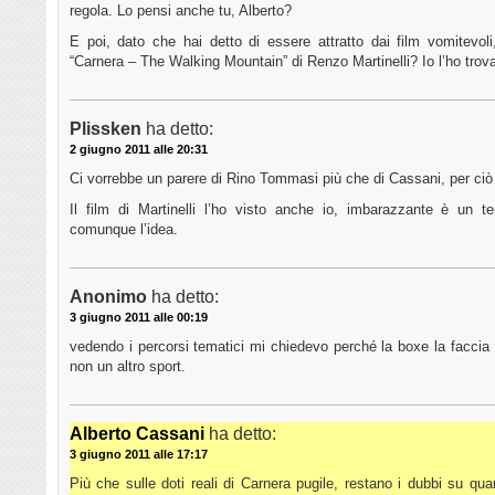
regola. Lo pensi anche tu, Alberto?
E poi, dato che hai detto di essere attratto dai film vomitevoli
“Carnera – The Walking Mountain” di Renzo Martinelli? Io l’ho trov
Plissken
ha detto:
2 giugno 2011 alle 20:31
Ci vorrebbe un parere di Rino Tommasi più che di Cassani, per ciò
Il film di Martinelli l’ho visto anche io, imbarazzante è un 
comunque l’idea.
Anonimo
ha detto:
3 giugno 2011 alle 00:19
vedendo i percorsi tematici mi chiedevo perché la boxe la faccia
non un altro sport.
Alberto Cassani
ha detto:
3 giugno 2011 alle 17:17
Più che sulle doti reali di Carnera pugile, restano i dubbi su qua