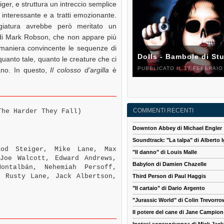
ger, e struttura un intreccio semplice
 interessante e a tratti emozionante.
iatura avrebbe però meritato un
 di Mark Robson, che non appare più
 maniera convincente le sequenze di
Dolls - Bambole di St
quanto tale, quanto le creature che ci
PUBBLICATO IL 17 FEBBRAIO
iano. In questo,
Il colosso d’argilla
è
COMMENTI RECENTI
he Harder They Fall)
Downton Abbey di Michael Engler
Soundtrack: "La talpa" di Alberto I
od Steiger, Mike Lane, Max
"Il danno" di Louis Malle
Joe Walcott, Edward Andrews,
Babylon di Damien Chazelle
ontalbán, Nehemiah Persoff,
, Rusty Lane, Jack Albertson,
Third Person di Paul Haggis
"Il cartaio" di Dario Argento
"Jurassic World" di Colin Trevorro
Il potere del cane di Jane Campion