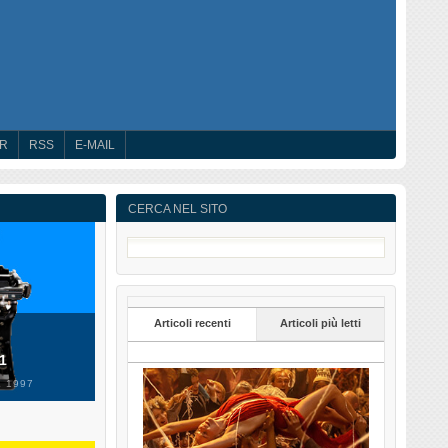
ER
RSS
E-MAIL
CERCA NEL SITO
Articoli recenti
Articoli più letti
 1
 1997