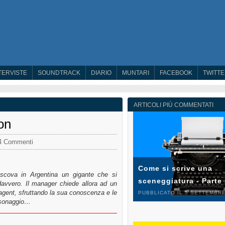
TERVISTE
SOUNDTRACK
DIARIO
MUNTARI
FACEBOOK
TWITT
ARTICOLI PIÙ COMMENTATI
on
4 Commenti
Come si scrive una
 scova in Argentina un gigante che si
sceneggiatura - Parte
avvero. Il manager chiede allora ad un
-agent, sfruttando la sua conoscenza e le
PUBBLICATO IL 5 SETTEMBRE
rsonaggio…