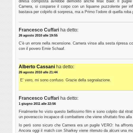
difesa composta avrebbe demolito anche Max Baer. Il pugile
Carnera, si cosparse il corpo con un liquame puzzolente per infas
bastava per colpirlo di sorpresa, ma a Primo l’odore di quella roba 
Francesco Cuffari
ha detto:
26 agosto 2010 alle 19:55
C’è un errore nella recensione. Carnera vinse alla sesta ripresa 
con il povero Ernie Schaaf.
Alberto Cassani
ha detto:
26 agosto 2010 alle 21:44
E’ vero, mi sono confuso. Grazie della segnalazione.
Francesco Cuffari
ha detto:
1 giugno 2011 alle 22:56
Finalmente ho visto questo bellissimo film e sono colpito dal ritra
un poveraccio incapace di combattere che viene sfruttato fino alla 
Io però sono sicuro che Carnera era un pugile VERO: ha affrontato
Ancora oggi il match con Sharkey viene ritenuto da alcuni una mo