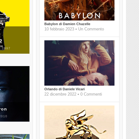
Babylon di Damien Chazelle
10 febbraio 2023 • Un Commento
 2
 1997
Orlando di Daniele Vicari
22 dicembre 2022 • 0 Commenti
ron
2010