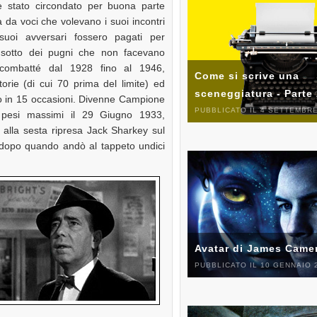
 stato circondato per buona parte
a da voci che volevano i suoi incontri
 suoi avversari fossero pagati per
a sotto dei pugni che non facevano
combatté dal 1928 fino al 1946,
Come si scrive una
torie (di cui 70 prima del limite) ed
sceneggiatura - Parte
o in 15 occasioni. Divenne Campione
PUBBLICATO IL 4 SETTEMBRE
pesi massimi il 29 Giugno 1933,
alla sesta ripresa Jack Sharkey sul
 dopo quando andò al tappeto undici
Avatar di James Came
PUBBLICATO IL 10 GENNAIO 