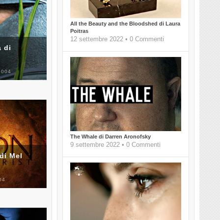
All the Beauty and the Bloodshed di Laura
Poitras
12 settembre 2022 • 0 Commenti
 di
2004
The Whale di Darren Aronofsky
9 settembre 2022 • 0 Commenti
di Mel
04