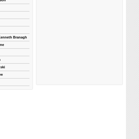
kson
 Kenneth Branagh
yne
n
ski
ve