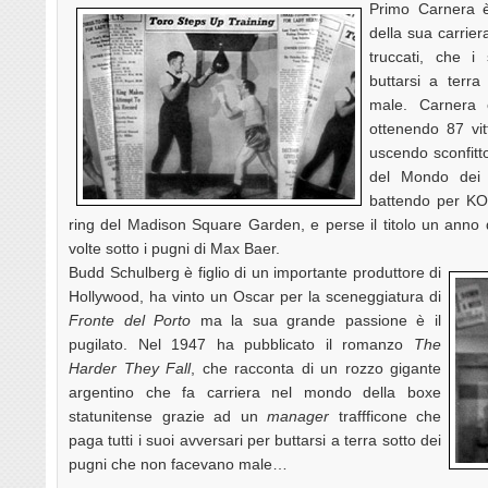
Primo Carnera è
della sua carrier
truccati, che i
buttarsi a terr
male. Carnera 
ottenendo 87 vit
uscendo sconfitt
del Mondo dei 
battendo per KO 
ring del Madison Square Garden, e perse il titolo un anno
volte sotto i pugni di Max Baer.
Budd Schulberg è figlio di un importante produttore di
Hollywood, ha vinto un Oscar per la sceneggiatura di
Fronte del Porto
ma la sua grande passione è il
pugilato. Nel 1947 ha pubblicato il romanzo
The
Harder They Fall
, che racconta di un rozzo gigante
argentino che fa carriera nel mondo della boxe
statunitense grazie ad un
manager
traffficone che
paga tutti i suoi avversari per buttarsi a terra sotto dei
pugni che non facevano male…