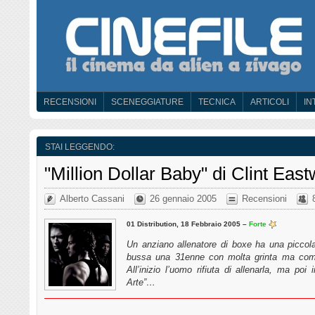
RECENSIONI
SCENEGGIATURE
TECNICA
ARTICOLI
IN
STAI LEGGENDO:
"Million Dollar Baby" di Clint Eas
Alberto Cassani
26 gennaio 2005
Recensioni
01 Distribution, 18 Febbraio 2005 –
Forte
Un anziano allenatore di boxe ha una piccola
bussa una 31enne con molta grinta ma compl
All’inizio l’uomo rifiuta di allenarla, ma poi 
Arte”…