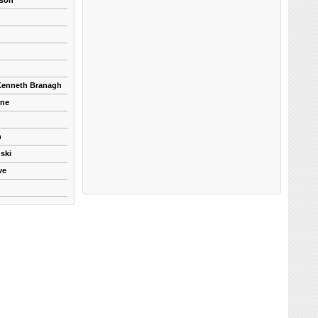
kson
 Kenneth Branagh
yne
n
ski
ve