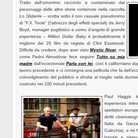
Tratto dall’omonimo racconto e contaminato dai
personaggi delle altre storie contenute nella raccolta
Lo Sfidante
– scritta sotto il non casuale pseudonimo
di “F.X. Toole” (l’attrezzo degli effetti speciali) da Jerry
Boyd,
manager
pugilistico e uomo d’angolo di grande
esperienza –
Million Dollar Baby
è probabilmente il
migliore dei 25 film da regista di Clint Eastwood.
Difficile da credere, dopo aver visto
Mystic River
, ma
come Pedro Almodóvar fece seguire
Tutto su mia
madre
dall’eccezionale
Parla con lei
, così il californiano d
lavoro precedente e ci consegna una pellicola che fa dell’ecce
coinvolgimento del pubblico e sfrutta al meglio nella duris
costruito nei 100 minuti precedenti.
Paul Haggis è
esperienza telev
spettatori europe
diritti cinematog
Italia da Garz
Culicchia), e ne
banale e pieno 