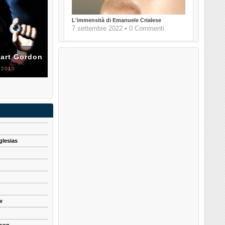
L'immensità di Emanuele Crialese
7 settembre 2022 • 0 Commenti
uart Gordon
 2010
glesias
w