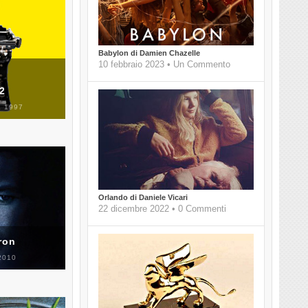
Babylon di Damien Chazelle
10 febbraio 2023 • Un Commento
 2
 1997
Orlando di Daniele Vicari
22 dicembre 2022 • 0 Commenti
ron
2010