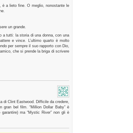
 è a lieto fine. O meglio, nonostante le
ne.
ssere un grande.
to a tutti: la storia di una donna, con una
attere e vince. L’ultimo quarto è molto
rdendo per sempre il suo rapporto con Dio,
 amico, che si prende la briga di scrivere
ta di Clint Eastwood. Difficile da credere,
 gran bel film. “Million Dollar Baby” è
so garantire) ma “Mystic River” non gli è