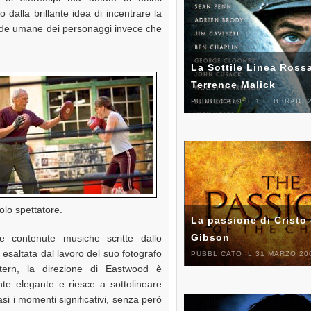
o dalla brillante idea di incentrare la
nde umane dei personaggi invece che
La Sottile Linea Rossa
Terrence Malick
PUBBLICATO IL 1 FEBBRAIO 
olo spettatore.
La passione di Cristo 
Gibson
lle contenute musiche scritte dallo
 esaltata dal lavoro del suo fotografo
PUBBLICATO IL 31 MARZO 20
tern, la direzione di Eastwood è
te elegante e riesce a sottolineare
asi i momenti significativi, senza però