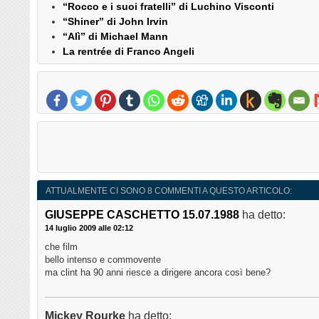
“Rocco e i suoi fratelli” di Luchino Visconti
“Shiner” di John Irvin
“Alì” di Michael Mann
La rentrée di Franco Angeli
ATTUALMENTE CI SONO 8 COMMENTI A QUESTO ARTICOLO:
GIUSEPPE CASCHETTO 15.07.1988
ha detto:
14 luglio 2009 alle 02:12
che film
bello intenso e commovente
ma clint ha 90 anni riesce a dirigere ancora così bene?
Mickey Rourke
ha detto: