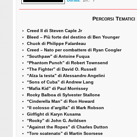
Durata:
2h. 7′
Percorsi Tematici
Creed II di Steven Caple Jr
Bleed – Più forte del destino di Ben Younger
Chuck di Philippe Falardeau
Creed – Nato per combattere di Ryan Coogler
“Southpaw” di Antoine Fuqua
“Phantom Punch” di Robert Townsend
“The Fighter” di David O. Russell
“Alza la testa” di Alessandro Angelini
“Sons of Cuba” di Andrew Lang
“Mafia Kid” di Paul Morrissey
Rocky Balboa di Sylvester Stallone
“Cinderella Man” di Ron Howard
“Il colosso d’argilla” di Mark Robson
Girlfight di Karyn Kusama
“Rocky” di John G. Avildsen
“Against the Ropes” di Charles Dutton
“Toro scatenato” di Martin Scorsese