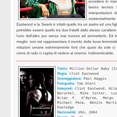
eccedere in man
lavoro tecnico 
interpretazioni 
sostanzialmente 
Eastwood e la Swank è infatti quello tra un padre ed una fi
potrebbe essere quello tra due fratelli dallo stesso caratte
l’uno dell’altro pur senza mai riuscire ad ammetterlo. Ed è
meglio: non nel rappresentare il mondo della boxe femminile
relazioni umane estremamente forti che quasi da sole ci
come di rado ci capita di vedere al cinema. Indimenticabile.
Titolo:
Million Dollar Baby (I
Regia:
Clint Eastwood
Sceneggiatura:
Paul Haggis
Fotografia:
Tom Stern
Interpreti:
Clint Eastwood, Hila
Baruchel, Mike Colter, Lu
Brian F. O’Byrne, Margo 
Michael Pena, Benito Marti
Powledge
Nazionalità:
USA, 2004