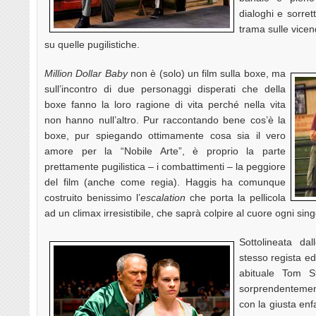
dialoghi e sorrett
trama sulle vice
su quelle pugilistiche.
Million Dollar Baby
non è (solo) un film sulla boxe, ma
sull’incontro di due personaggi disperati che della
boxe fanno la loro ragione di vita perché nella vita
non hanno null’altro. Pur raccontando bene cos’è la
boxe, pur spiegando ottimamente cosa sia il vero
amore per la “Nobile Arte”, è proprio la parte
prettamente pugilistica – i combattimenti – la peggiore
del film (anche come regia). Haggis ha comunque
costruito benissimo l’
escalation
che porta la pellicola
ad un climax irresistibile, che saprà colpire al cuore ogni sing
Sottolineata da
stesso regista ed
abituale Tom S
sorprendentemen
con la giusta enf