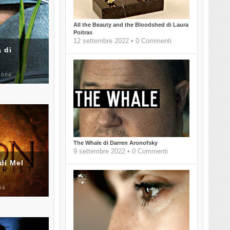
All the Beauty and the Bloodshed di Laura
Poitras
12 settembre 2022 • 0 Commenti
 di
2004
The Whale di Darren Aronofsky
9 settembre 2022 • 0 Commenti
di Mel
04