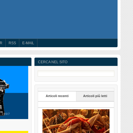
ER
RSS
E-MAIL
CERCA NEL SITO
Articoli recenti
Articoli più letti
 1
 1997