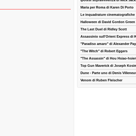
Ipotesi sopravvivenza di Mick Jac
Maria per Roma di Karen Di Porto
Le inquadrature cinematografiche
Halloween di David Gordon Green
The Last Duel di Ridley Scott
Assassinio sull'Orient Express di
"Paradiso amaro" di Alexander Pa
"The Witch" di Robert Eggers
"The Assassin" di Hou Hsiao-hsie
Top Gun Maverick di Joseph Kosin
Dune - Parte uno di Denis Villeneu
Venom di Ruben Fleischer