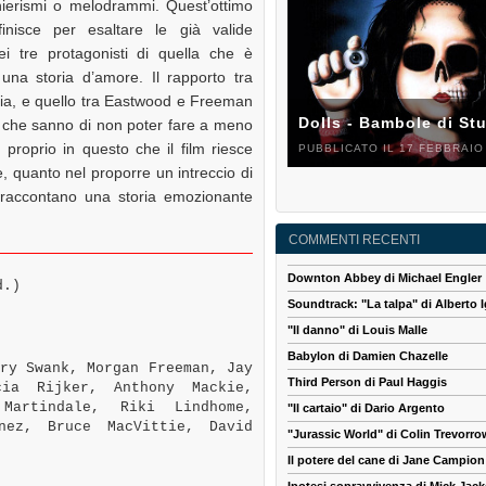
ierismi o melodrammi. Quest’ottimo
finisce per esaltare le già valide
dei tre protagonisti di quella che è
una storia d’amore. Il rapporto tra
glia, e quello tra Eastwood e Freeman
Dolls - Bambole di St
re che sanno di non poter fare a meno
 proprio in questo che il film riesce
PUBBLICATO IL 17 FEBBRAIO
, quanto nel proporre un intreccio di
 raccontano una storia emozionante
COMMENTI RECENTI
Downton Abbey di Michael Engler
d.)
Soundtrack: "La talpa" di Alberto I
"Il danno" di Louis Malle
Babylon di Damien Chazelle
ry Swank, Morgan Freeman, Jay
Third Person di Paul Haggis
cia Rijker, Anthony Mackie,
Martindale, Riki Lindhome,
"Il cartaio" di Dario Argento
nez, Bruce MacVittie, David
"Jurassic World" di Colin Trevorro
Il potere del cane di Jane Campion