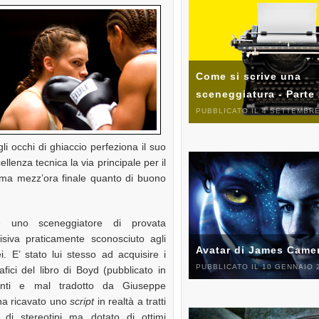
Come si scrive una
sceneggiatura - Parte
PUBBLICATO IL 4 SETTEMBRE
agli occhi di ghiaccio perfeziona il suo
llenza tecnica la via principale per il
sima mezz’ora finale quanto di buono
 uno sceneggiatore di provata
isiva praticamente sconosciuto agli
Avatar di James Came
i. E’ stato lui stesso ad acquisire i
PUBBLICATO IL 10 GENNAIO 
rafici del libro di Boyd (pubblicato in
anti e mal tradotto da Giuseppe
 ha ricavato uno
script
in realtà a tratti
di stereotipi ma dotato di ottimi