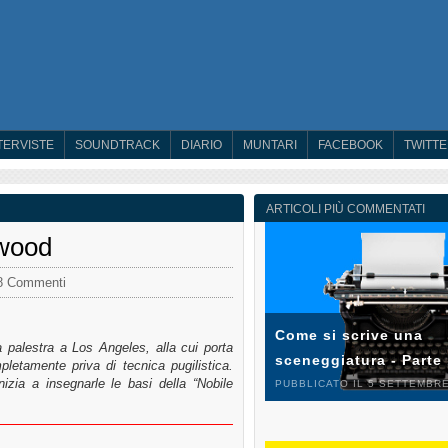
TERVISTE
SOUNDTRACK
DIARIO
MUNTARI
FACEBOOK
TWITT
ARTICOLI PIÙ COMMENTATI
twood
8 Commenti
Come si scrive una
 palestra a Los Angeles, alla cui porta
sceneggiatura - Parte
etamente priva di tecnica pugilistica.
inizia a insegnarle le basi della “Nobile
PUBBLICATO IL 5 SETTEMBRE